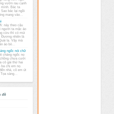
ong vườn rau cạnh
 mình. Bác ta
- Sao bác lại ngồi
hông mang vào…
i
Mi: này theo cậu
i người ta mặc áo
ng cừu thì có mùi
: Đương nhiên là
 Quái lạ. Vậy mà
ần áo bò…
àng ngốc nói chữ
t chàng ngốc nọ
 chồng chưa cưới
a cô gái thứ hai
ó ba chị em nọ.
đến nhà, cô em út
 - Tọa sàng…
ủ đề