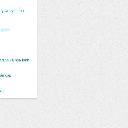
ng tự hỏi mình
 quen
tranh và hòa bình
hẩn cấp
hêm