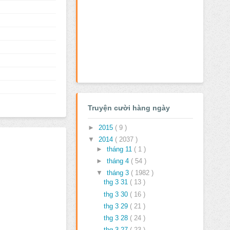
Truyện cười hàng ngày
►
2015
( 9 )
▼
2014
( 2037 )
►
tháng 11
( 1 )
►
tháng 4
( 54 )
▼
tháng 3
( 1982 )
thg 3 31
( 13 )
thg 3 30
( 16 )
thg 3 29
( 21 )
thg 3 28
( 24 )
thg 3 27
( 23 )