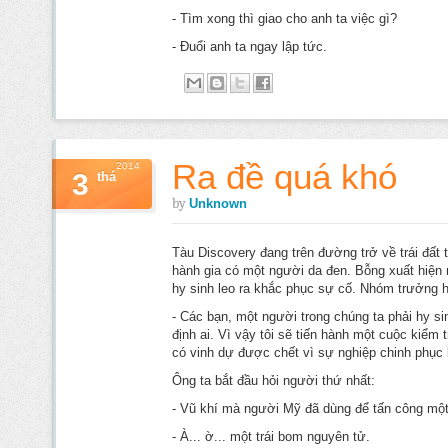
- Tìm xong thì giao cho anh ta việc gì?
- Đuổi anh ta ngay lập tức.
Ra đề quá khó
2014
3
thá
by
Unknown
Tàu Discovery đang trên đường trở về trái đất t
hành gia có một người da đen. Bỗng xuất hiện
hy sinh leo ra khắc phục sự cố. Nhóm trưởng h
- Các bạn, một người trong chúng ta phải hy sin
định ai. Vì vậy tôi sẽ tiến hành một cuộc kiểm 
có vinh dự được chết vì sự nghiệp chinh phục 
Ông ta bắt đầu hỏi người thứ nhất:
- Vũ khí mà người Mỹ đã dùng để tấn công một
- À... ờ... một trái bom nguyên tử.