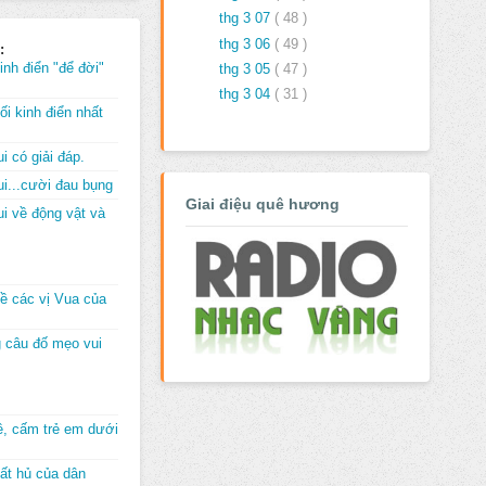
thg 3 07
( 48 )
thg 3 06
( 49 )
:
inh điển "để đời"
thg 3 05
( 47 )
thg 3 04
( 31 )
i kinh điển nhất
i có giải đáp.
i...cười đau bụng
Giai điệu quê hương
i về động vật và
về các vị Vua của
 câu đố mẹo vui
đê, cấm trẻ em dưới
ất hủ của dân