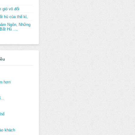
 gió vô đối
t hủ của thế kỉ,
hâm Ngôn, Những
ất Hủ ...,
iều
ảm hơn
...
thế
ào khách