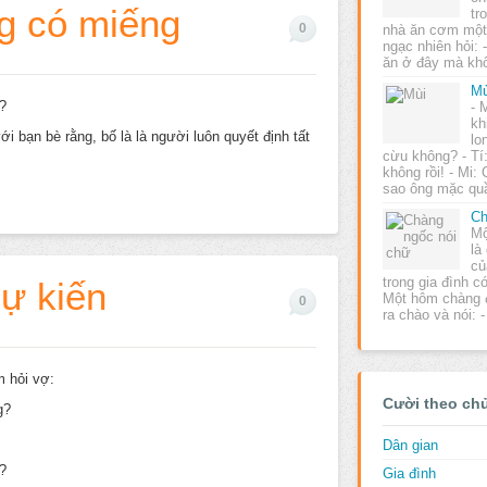
g có miếng
tr
0
nhà ăn cơm một
ngạc nhiên hỏi: 
ăn ở đây mà k
Mù
?
- 
kh
i bạn bè rằng, bố là là người luôn quyết định tất
lo
cừu không? - Tí
không rồi! - Mi:
sao ông mặc qu
Ch
Mộ
là
củ
trong gia đình c
dự kiến
Một hôm chàng 
0
ra chào và nói:
 hỏi vợ:
Cười theo ch
g?
Dân gian
?
Gia đình