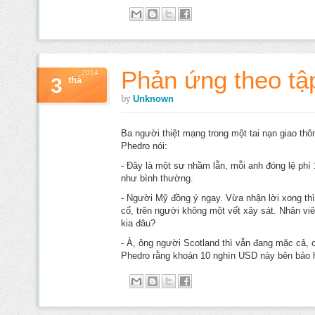
Phản ứng theo tậ
2014
3
thá
by
Unknown
Ba người thiệt mạng trong một tai nạn giao thô
Phedro nói:
- Đây là một sự nhầm lẫn, mỗi anh đóng lệ phí 
như bình thường.
- Người Mỹ đồng ý ngay. Vừa nhận lời xong thì
cố, trên người không một vết xây sát. Nhân viê
kia đâu?
- À, ông người Scotland thì vẫn đang mặc cả, 
Phedro rằng khoản 10 nghìn USD này bên bảo hi