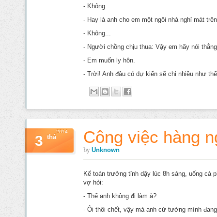
- Không.
- Hay là anh cho em một ngôi nhà nghỉ mát trên
- Không...
- Người chồng chịu thua: Vậy em hãy nói thẳng,
- Em muốn ly hôn.
- Trời! Anh đâu có dự kiến sẽ chi nhiều như thế
Công việc hàng n
2014
3
thá
by
Unknown
Kế toán trưởng tỉnh dậy lúc 8h sáng, uống cà p
vợ hỏi:
- Thế anh không đi làm à?
- Ôi thôi chết, vậy mà anh cứ tưởng mình đang