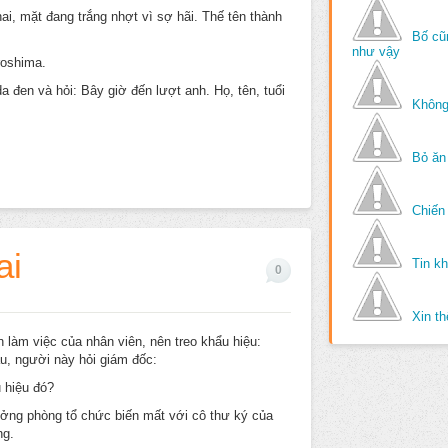
ai, mặt đang trắng nhợt vì sợ hãi. Thế tên thành
Bố cũ
như vậy
roshima.
a đen và hỏi: Bây giờ đến lượt anh. Họ, tên, tuổi
Không
Bỏ ăn
Chiến 
ai
Tin k
0
Xin t
làm việc của nhân viên, nên treo khẩu hiệu:
u, người này hỏi giám đốc:
 hiệu đó?
rưởng phòng tổ chức biến mất với cô thư ký của
ng.