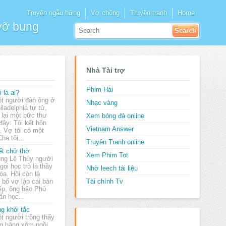
Truyện ngẫu hứng
Vợ chồng
Truyện tranh
Home
 vỡ bụng
Nhà Tài trợ
Phim Hài
i là ai?
t người đàn ông ở
Nhạc vàng
iladelphia tự tử,
 lại một bức thư
Xem bóng đá online
đây: Tôi kết hôn
Vietnam Answer
. Vợ tôi có một
 Cha tôi…
Truyên Tranh online
ết chữ thờ
Xem Phim Tot
ng Lệ Thủy người
 gọi học trò là thầy
Nhờ leech tài liệu
óa. Hồi còn là
 bố vợ lập cái bàn
Tài chính Tv
ếp, ông bảo Phủ
uấn học…
g khói tắc
t người trông thấy
g hàng xóm ngồi