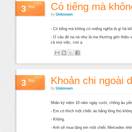
Có tiếng mà khôn
2014
3
thá
by
Unknown
- Có tiếng mà không có miếng nghĩa là gì hả bố
- Ừ câu đó na ná như là mẹ thường giới thiệu vớ
cả mọi việc, con ạ.
Khoản chi ngoài 
2014
3
thá
by
Unknown
Nhân kỷ niệm 10 năm ngày cưới, chồng âu yếm
- Em có thích một chiếc áo bằng lông thú khôn
- Không.
- Anh sẽ mua tặng em một chiếc Mercedes nhé