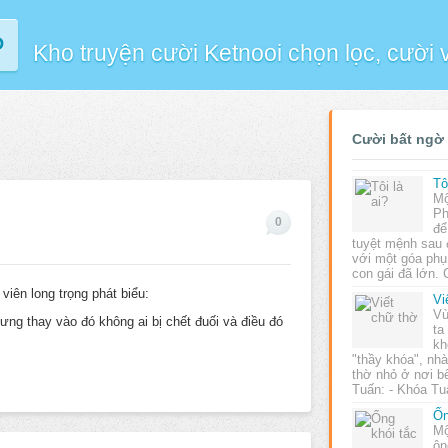
P
Kho truyện cười Ketnooi chọn lọc, cười
Cười bất ngờ
Tô
Mộ
Ph
0
để
tuyệt mệnh sau 
với một góa phụ
con gái đã lớn.
 viên long trọng phát biểu:
Vi
Vù
hưng thay vào đó không ai bị chết đuối và điều đó
ta
kh
"thầy khóa", nhà
thờ nhỏ ở nơi b
Tuấn: - Khóa T
Ốn
Mộ
ôn