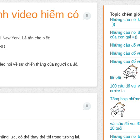
nh video hiếm có
Topic chém gió
0
Những câu nói k
=))
Những câu nói dố
của con gái =))
 New York. Lễ tân cho biết:
Những câu đố vu
USD.
Những câu đố vu
Những câu đố vu
deo nói về sự chiến thắng của người da đỏ.
lặt vặt
100 câu đố vui 
nước ta
Tổng hợp những
0
vài câu đố vui 
18 tuổi
Những câu nói b
ăng lực, có thể thay thế tôi trong tương lai.