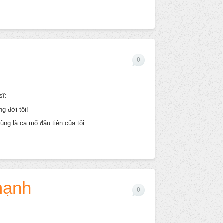
0
sĩ:
ng đời tôi!
ũng là ca mổ đầu tiên của tôi.
mạnh
0