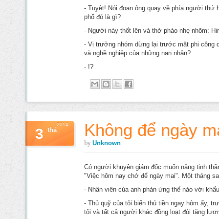
- Tuyệt! Nói đoạn ông quay về phía người thứ h
phố đó là gì?
- Người này thốt lên và thở phào nhẹ nhõm: Hi
- Vị trưởng nhóm dừng lại trước mặt phi công d
và nghề nghiệp của những nạn nhân?
- !?
Không để ngày m
2014
3
thá
by
Unknown
Có người khuyên giám đốc muốn nâng tinh thần 
"Việc hôm nay chớ để ngày mai". Một tháng sa
- Nhân viên của anh phản ứng thế nào với khẩu
- Thủ quỹ của tôi biển thủ tiền ngay hôm ấy, t
tôi và tất cả người khác đồng loạt đòi tăng lươ