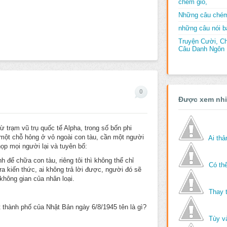
chém gió,
Những câu chém
những câu nói bấ
Truyện Cười, C
Câu Danh Ngôn B
0
Được xem nh
ừ trạm vũ trụ quốc tế Alpha, trong số bốn phi
 một chỗ hỏng ở vỏ ngoài con tàu, cần một người
Ai th
ọp mọi người lại và tuyên bố:
h để chữa con tàu, riêng tôi thì không thể chỉ
Có thể
tra kiến thức, ai không trả lời được, người đó sẽ
không gian của nhân loại.
Thay 
 thành phố của Nhật Bản ngày 6/8/1945 tên là gì?
Tùy v