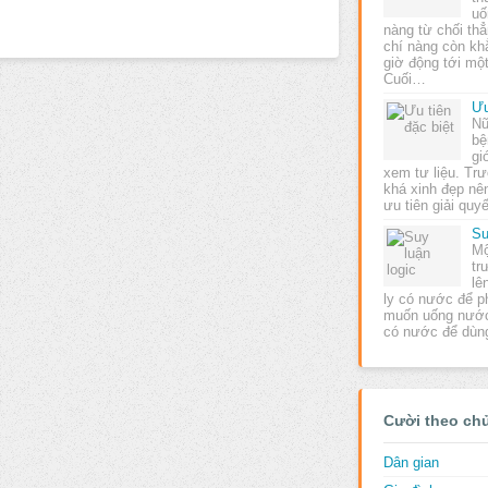
uố
nàng từ chối th
chí nàng còn kh
giờ động tới một
Cuối…
Ưu
Nữ
bệ
gi
xem tư liệu. Tr
khá xinh đẹp nên
ưu tiên giải qu
Su
Mộ
tr
lê
ly có nước để 
muốn uống nước.
có nước để dùn
Cười theo ch
Dân gian