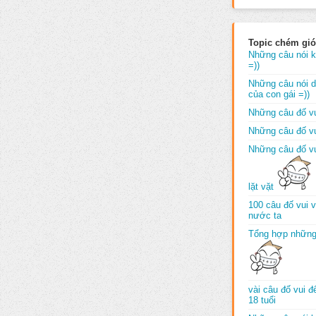
Topic chém gió
Những câu nói k
=))
Những câu nói dố
của con gái =))
Những câu đố vu
Những câu đố vu
Những câu đố vu
lặt vặt
100 câu đố vui 
nước ta
Tổng hợp những
vài câu đố vui 
18 tuổi