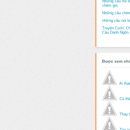
Những câu nói b
chém gió,
Những câu chém
những câu nói bấ
Truyện Cười, C
Câu Danh Ngôn B
Được xem nh
Ai th
Có thể
Thay 
Tùy v