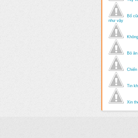
Bố cũ
như vậy
Không
Bỏ ăn
Chiến 
Tin k
Xin t