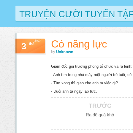
TRUYỆN CƯỜI TUYỂN TẬ
Có năng lực
2014
3
thá
by
Unknown
Giám đốc gọi trưởng phòng tổ chức và ra lệnh:
- Anh tìm trong nhà máy một người trẻ tuổi, có n
- Tìm xong thì giao cho anh ta việc gì?
- Đuổi anh ta ngay lập tức.
TRƯỚC
Ra đề quá khó