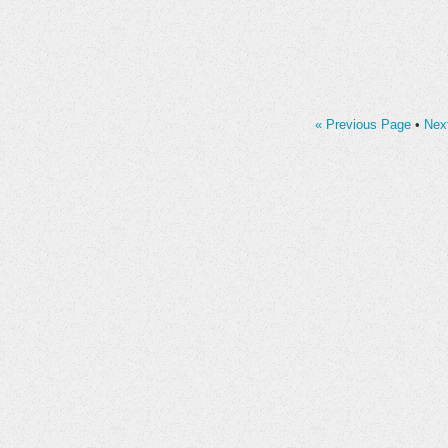
« Previous Page
•
Nex