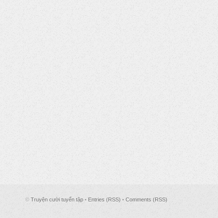
©
Truyện cười tuyển tập
•
Entries (RSS)
•
Comments (RSS)