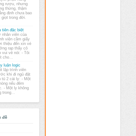
ng rượu, nhưng
ẳng thừng, thậm
ẳng định chưa bao
 giọt trong đời.
 tiên đặc biệt
 nhân viên của
nh viện cầm giấy
ới thiệu đến xin vé
ưởng rạp thấy cô
 vui vẻ nói: - Tôi
yết cho…
y luận logic
t lập trình viên
ước khi đi ngủ đặt
n tủ 2 cái ly: - Một
phòng nếu đêm
 - Một ly không
g trong…
ủ đề