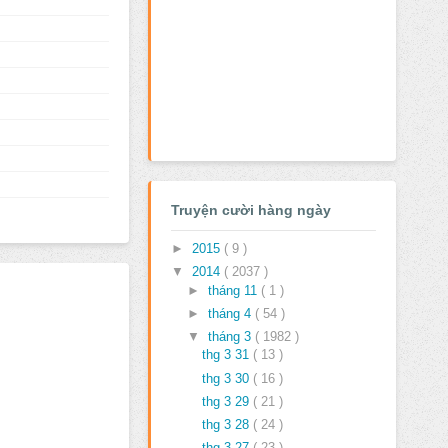
Truyện cười hàng ngày
►
2015
( 9 )
▼
2014
( 2037 )
►
tháng 11
( 1 )
►
tháng 4
( 54 )
▼
tháng 3
( 1982 )
thg 3 31
( 13 )
thg 3 30
( 16 )
thg 3 29
( 21 )
thg 3 28
( 24 )
thg 3 27
( 23 )