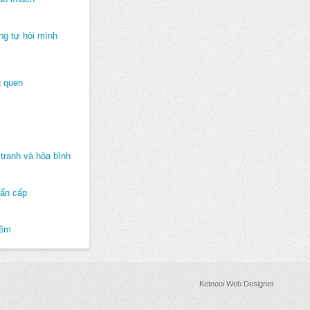
ng tự hỏi mình
 quen
tranh và hòa bình
hẩn cấp
hêm
Ketnooi Web Designer