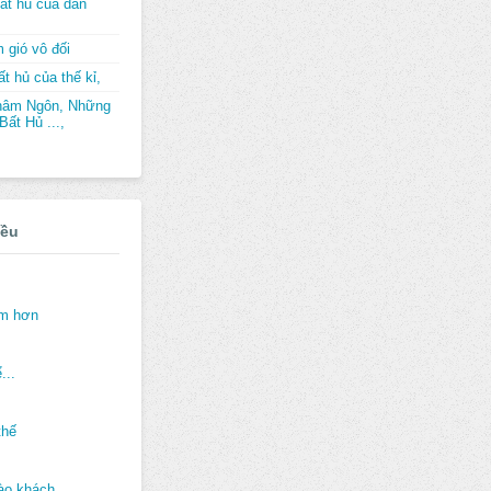
ất hủ của dân
 gió vô đối
t hủ của thế kỉ,
hâm Ngôn, Những
ất Hủ ...,
iều
ảm hơn
...
thế
ào khách