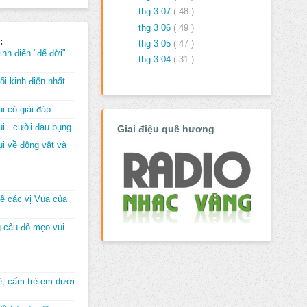
thg 3 07
( 48 )
thg 3 06
( 49 )
:
thg 3 05
( 47 )
inh điển "để đời"
thg 3 04
( 31 )
i kinh điển nhất
i có giải đáp.
i...cười đau bụng
Giai điệu quê hương
i về động vật và
về các vị Vua của
 câu đố mẹo vui
đê, cấm trẻ em dưới