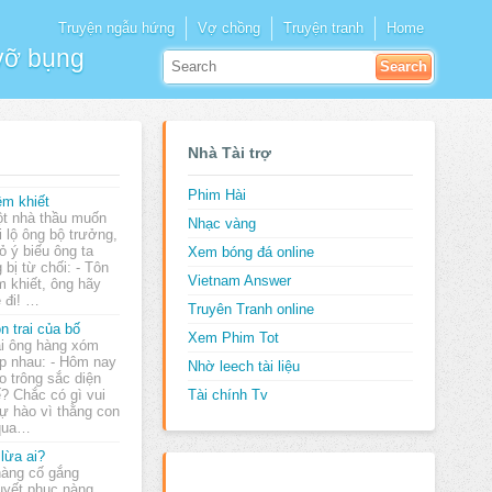
Truyện ngẫu hứng
Vợ chồng
Truyện tranh
Home
 vỡ bụng
Nhà Tài trợ
Phim Hài
êm khiết
t nhà thầu muốn
Nhạc vàng
i lộ ông bộ trưởng,
ỏ ý biếu ông ta
Xem bóng đá online
 bị từ chối: - Tôn
Vietnam Answer
êm khiết, ông hãy
 đi! …
Truyên Tranh online
n trai của bố
Xem Phim Tot
i ông hàng xóm
p nhau: - Hôm nay
Nhờ leech tài liệu
o trông sắc diện
ế? Chắc có gì vui
Tài chính Tv
tự hào vì thằng con
 qua…
 lừa ai?
àng cố gắng
uyết phục nàng