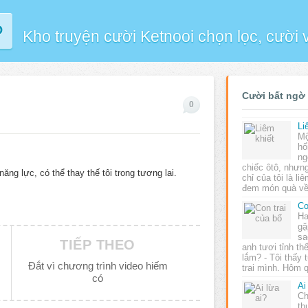
P
Kho truyện cười Ketnooi chọn lọc, cười
Cười bất ngờ
0
Li
Mộ
hố
ng
chiếc ôtô, nhưng
ăng lực, có thể thay thế tôi trong tương lai.
chỉ của tôi là li
đem món quà về
Co
Ha
gặ
sa
TIẾP THEO
anh tươi tỉnh th
lắm? - Tôi thấy 
Đắt vì chương trình video hiếm
trai mình. Hôm
có
Ai
Ch
th