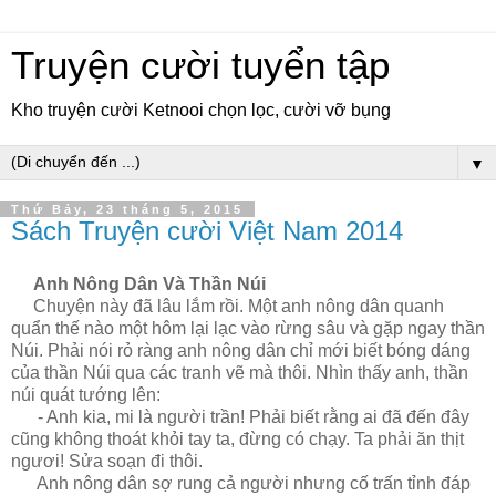
Truyện cười tuyển tập
Kho truyện cười Ketnooi chọn lọc, cười vỡ bụng
▼
Thứ Bảy, 23 tháng 5, 2015
Sách Truyện cười Việt Nam 2014
Anh Nông Dân Và Thần Núi
Chuyện này đã lâu lắm rồi. Một anh nông dân quanh
quẩn thế nào một hôm lại lạc vào rừng sâu và gặp ngay thần
Núi. Phải nói rỏ ràng anh nông dân chỉ mới biết bóng dáng
của thần Núi qua các tranh vẽ mà thôi. Nhìn thấy anh, thần
núi quát tướng lên:
- Anh kia, mi là người trần! Phải biết rằng ai đã đến đây
cũng không thoát khỏi tay ta, đừng có chạy. Ta phải ăn thịt
ngươi! Sửa soạn đi thôi.
Anh nông dân sợ rung cả người nhưng cố trấn tỉnh đáp