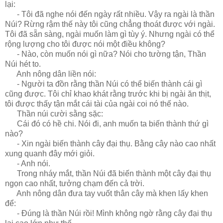
lại:
- Tôi đã nghe nói đến ngày rất nhiều. Vậy ra ngài là thần
Núi? Rừng rậm thế này tôi cũng chẳng thoát được với ngài.
Tôi đã sẵn sàng, ngài muốn làm gì tùy ý. Nhưng ngài có thể
rộng lượng cho tôi được nói một điều không?
- Nào, còn muốn nói gì nữa? Nói cho tường tận, Thần
Núi hét to.
Anh nông dân liền nói:
- Người ta đồn rằng thần Núi có thể biến thành cái gì
cũng được. Tôi chỉ khao khát rằng trước khi bị ngài ăn thịt,
tôi được thấy tận mắt cái tài của ngài coi nó thế nào.
Thần núi cười sằng sặc:
Cái đó có hề chi. Nói đi, anh muốn ta biến thành thứ gì
nào?
- Xin ngài biến thành cây đại thụ. Bằng cây nào cao nhất
xung quanh đây mới giỏi.
- Anh nói.
Trong nháy mắt, thần Núi đã biến thành một cây đại thụ
ngọn cao nhất, tưởng chạm đến cả trời.
Anh nông dân đưa tay vuốt thân cây mà khen lấy khen
để:
- Đúng là thần Núi rồi! Mình không ngờ rằng cây đại thụ