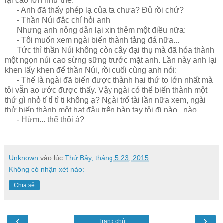
lại cao lớn như thế.
- Anh đã thấy phép lạ của ta chưa? Đủ rồi chứ?
- Thần Núi đắc chí hỏi anh.
Nhưng anh nông dân lại xin thêm một điều nữa:
- Tôi muốn xem ngài biến thành tảng đá nữa...
Tức thì thần Núi không còn cây đại thụ mà đã hóa thành
một ngọn núi cao sừng sững trước mặt anh. Lần này anh lại
khen lấy khen để thần Núi, rồi cuối cùng anh nói:
- Thế là ngài đã biến được thành hai thứ to lớn nhất mà
tôi vẫn ao ước được thấy. Vậy ngài có thể biến thành một
thứ gì nhỏ tí tỉ tì ti không ạ? Ngài trổ tài lần nữa xem, ngài
thử biến thành một hạt đậu trên bàn tay tôi đi nào...nào...
- Hừm... thế thôi à?
Unknown
vào lúc
Thứ Bảy, tháng 5 23, 2015
Không có nhận xét nào:
Chia sẻ
‹
›
Trang chủ