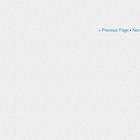
« Previous Page
•
Nex