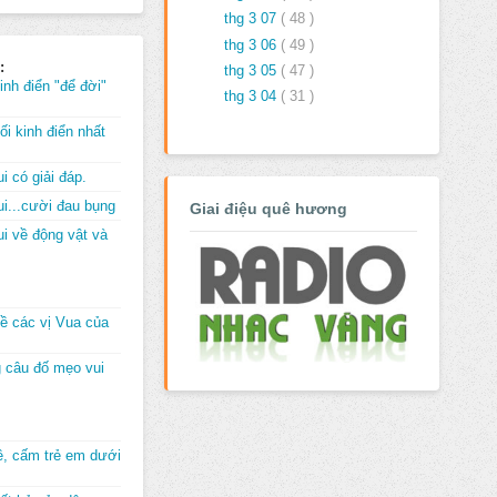
thg 3 07
( 48 )
thg 3 06
( 49 )
:
thg 3 05
( 47 )
inh điển "để đời"
thg 3 04
( 31 )
i kinh điển nhất
i có giải đáp.
i...cười đau bụng
Giai điệu quê hương
i về động vật và
về các vị Vua của
 câu đố mẹo vui
đê, cấm trẻ em dưới