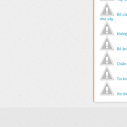
Bố cũ
như vậy
Không
Bỏ ăn
Chiến 
Tin k
Xin t