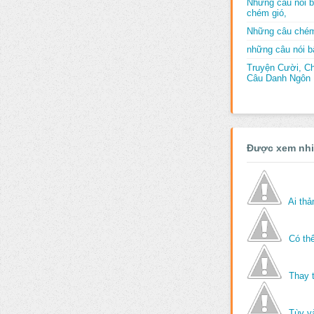
Những câu nói b
chém gió,
Những câu chém
những câu nói bấ
Truyện Cười, C
Câu Danh Ngôn B
Được xem nh
Ai th
Có thể
Thay 
Tùy v