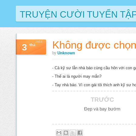
TRUYỆN CƯỜI TUYỂN TẬ
Không được chọn
2014
3
thá
by
Unknown
- Cả kỹ sư lẫn nhà báo cùng cầu hôn với con gá
- Thế ai là người may mắn?
- Tay nhà báo. Vì con gái tôi thích anh kỹ sư h
TRƯỚC
Đẹp và bay bướm