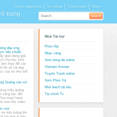
Truyện ngẫu hứng
Vợ chồng
Truyện tranh
Home
 vỡ bụng
Nhà Tài trợ
Phim Hài
ông đáp ứng
ợc tiêu chuẩn
Nhạc vàng
ầy giáo đang giải
ích cho học sinh
Xem bóng đá online
ã làm thay đổi các
Vietnam Answer
ã hội về cái đẹp
ực của nó như thế
Truyên Tranh online
Xem Phim Tot
lip] Quảng cáo vui
Nhờ leech tài liệu
ững mẫu quảng
o sáng tạo, đột
Tài chính Tv
 You must have
to see this video
ớc mơ
 vợ kêu toáng lên:
Cái tay họa sĩ này