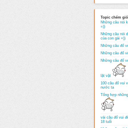
Topic chém gió
Những câu nói k
=))
Những câu nói dố
của con gái =))
Những câu đố vu
Những câu đố vu
Những câu đố vu
lặt vặt
100 câu đố vui 
nước ta
Tổng hợp những
vài câu đố vui 
18 tuổi