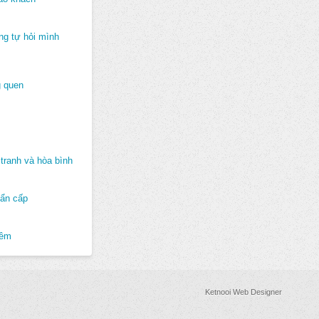
ng tự hỏi mình
 quen
tranh và hòa bình
hẩn cấp
hêm
Ketnooi Web Designer