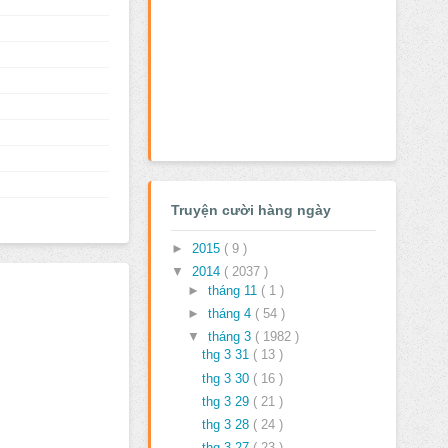
Truyện cười hàng ngày
►
2015
( 9 )
▼
2014
( 2037 )
►
tháng 11
( 1 )
►
tháng 4
( 54 )
▼
tháng 3
( 1982 )
thg 3 31
( 13 )
thg 3 30
( 16 )
thg 3 29
( 21 )
thg 3 28
( 24 )
thg 3 27
( 23 )