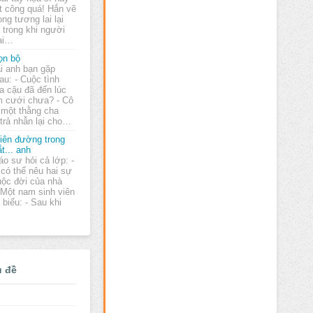
t công quá! Hắn vẽ
ng tương lai lại
 trong khi người
lại…
ọn bộ
i anh bạn gặp
au: - Cuộc tình
a cậu đã đến lúc
m cưới chưa? - Cô
 một thằng cha
 trả nhẫn lại cho…
iên đường trong
t... anh
áo sư hỏi cả lớp: -
 có thể nêu hai sự
uộc đời của nhà
 Một nam sinh viên
biểu: - Sau khi
ủ đề