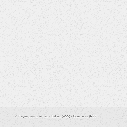
©
Truyện cười tuyển tập
•
Entries (RSS)
•
Comments (RSS)