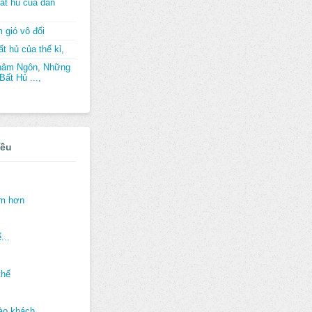
ất hủ của dân
 gió vô đối
t hủ của thế kỉ,
hâm Ngôn, Những
ất Hủ ...,
iều
ảm hơn
...
thế
ào khách