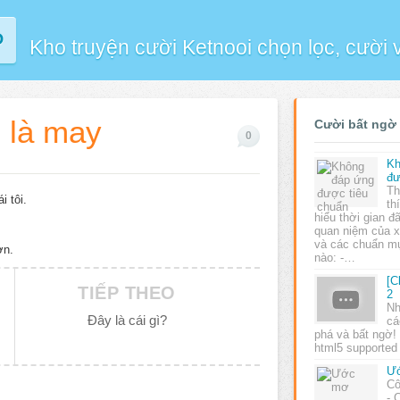
P
Kho truyện cười Ketnooi chọn lọc, cười
 là may
Cười bất ngờ
0
Kh
đư
Th
i tôi.
th
hiểu thời gian đ
quan niệm của x
và các chuẩn m
ơn.
nào: -…
[C
TIẾP THEO
2
Nh
Đây là cái gì?
cá
phá và bất ngờ!
html5 supported 
Ư
Cô
- 