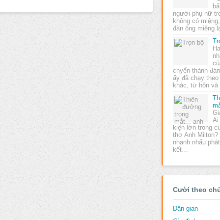
bấ
người phụ nữ tro
không có miệng,
đàn ông miệng 
Tr
Ha
nh
củ
chyển thành đá
ấy đã chạy theo
khác, từ hôn và
Th
mắ
Gi
Ai
kiện lớn trong c
thơ Anh Milton?
nhanh nhẩu phát 
kết…
Cười theo ch
Dân gian