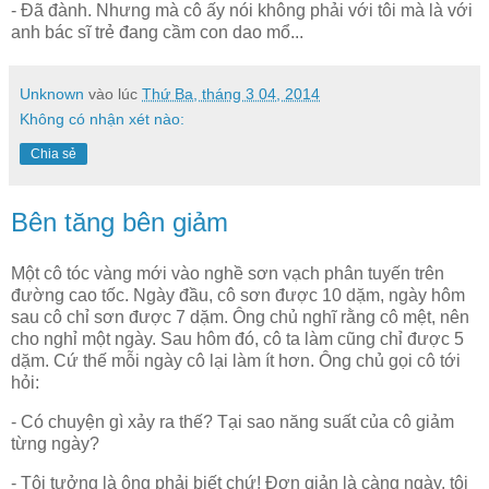
- Đã đành. Nhưng mà cô ấy nói không phải với tôi mà là với
anh bác sĩ trẻ đang cầm con dao mổ...
Unknown
vào lúc
Thứ Ba, tháng 3 04, 2014
Không có nhận xét nào:
Chia sẻ
Bên tăng bên giảm
Một cô tóc vàng mới vào nghề sơn vạch phân tuyến trên
đường cao tốc. Ngày đầu, cô sơn được 10 dặm, ngày hôm
sau cô chỉ sơn được 7 dặm. Ông chủ nghĩ rằng cô mệt, nên
cho nghỉ một ngày. Sau hôm đó, cô ta làm cũng chỉ được 5
dặm. Cứ thế mỗi ngày cô lại làm ít hơn. Ông chủ gọi cô tới
hỏi:
- Có chuyện gì xảy ra thế? Tại sao năng suất của cô giảm
từng ngày?
- Tôi tưởng là ông phải biết chứ! Đơn giản là càng ngày, tôi