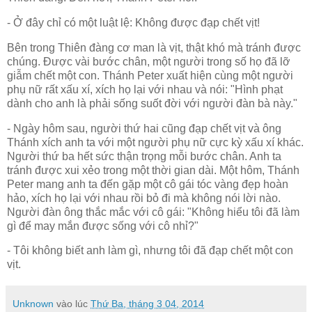
- Ở đây chỉ có một luật lệ: Không được đạp chết vịt!
Bên trong Thiên đàng cơ man là vịt, thật khó mà tránh được
chúng. Được vài bước chân, một người trong số họ đã lỡ
giẫm chết một con. Thánh Peter xuất hiện cùng một người
phụ nữ rất xấu xí, xích họ lại với nhau và nói: "Hình phạt
dành cho anh là phải sống suốt đời với người đàn bà này."
- Ngày hôm sau, người thứ hai cũng đạp chết vịt và ông
Thánh xích anh ta với một người phụ nữ cực kỳ xấu xí khác.
Người thứ ba hết sức thận trọng mỗi bước chân. Anh ta
tránh được xui xẻo trong một thời gian dài. Một hôm, Thánh
Peter mang anh ta đến gặp một cô gái tóc vàng đẹp hoàn
hảo, xích họ lại với nhau rồi bỏ đi mà không nói lời nào.
Người đàn ông thắc mắc với cô gái: "Không hiểu tôi đã làm
gì để may mắn được sống với cô nhỉ?"
- Tôi không biết anh làm gì, nhưng tôi đã đạp chết một con
vịt.
Unknown
vào lúc
Thứ Ba, tháng 3 04, 2014