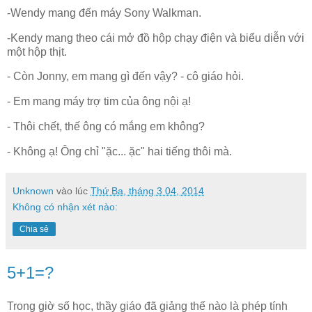
-Wendy mang đến máy Sony Walkman.
-Kendy mang theo cái mở đồ hộp chạy điện và biểu diễn với
một hộp thịt.
- Còn Jonny, em mang gì đến vậy? - cô giáo hỏi.
- Em mang máy trợ tim của ông nội ạ!
- Thôi chết, thế ông có mắng em không?
- Không ạ! Ông chỉ "ặc... ặc" hai tiếng thôi mà.
Unknown
vào lúc
Thứ Ba, tháng 3 04, 2014
Không có nhận xét nào:
Chia sẻ
5+1=?
Trong giờ số học, thầy giáo đã giảng thế nào là phép tính