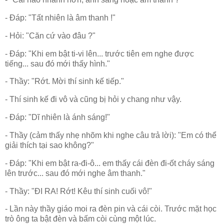
- Đáp: "Tất nhiên là âm thanh !"
- Hỏi: "Căn cứ vào đâu ?"
- Đáp: "Khi em bật ti-vi lên... trước tiên em nghe được
tiếng... sau đó mới thấy hình."
- Thầy: "Rớt. Mời thí sinh kế tiếp."
- Thí sinh kế đi vô và cũng bị hỏi y chang như vậy.
- Đáp: "Dĩ nhiên là ánh sáng!"
- Thầy (cảm thấy nhẹ nhõm khi nghe câu trả lời): "Em có thể
giải thích tại sao không?"
- Đáp: "Khi em bật ra-đi-ô... em thấy cái đèn đi-ốt cháy sáng
lên trước... sau đó mới nghe âm thanh."
- Thầy: "ĐI RA! Rớt! Kêu thí sinh cuối vô!"
- Lần này thầy giáo moi ra đèn pin và cái còi. Trước mặt học
trò ông ta bật đèn và bấm còi cùng một lúc.