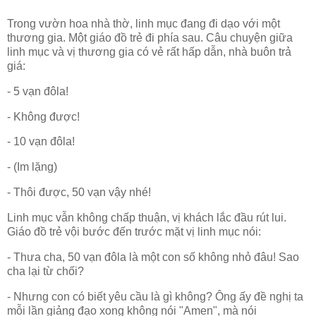
Trong vườn hoa nhà thờ, linh mục đang đi dạo với một
thương gia. Một giáo đồ trẻ đi phía sau. Câu chuyện giữa
linh mục và vị thương gia có vẻ rất hấp dẫn, nhà buôn trả
giá:
- 5 vạn đôla!
- Không được!
- 10 vạn đôla!
- (Im lặng)
- Thôi được, 50 vạn vậy nhé!
Linh mục vẫn không chấp thuận, vị khách lắc đầu rút lui.
Giáo đồ trẻ vội bước đến trước mặt vị linh mục nói:
- Thưa cha, 50 vạn đôla là một con số không nhỏ đâu! Sao
cha lại từ chối?
- Nhưng con có biết yêu cầu là gì không? Ông ấy đề nghị ta
mỗi lần giảng đạo xong không nói "Amen", mà nói