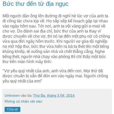
Bức thư đến từ địa ngục
Một người đàn ông lên đường đi nghỉ hè lúc vợ của anh ta
đi công tác chưa kịp về. Họ sắp xếp kế hoạch gặp lại nhau
vào ngày hôm sau. Tới nơi, anh ta vội vàng gửi e-mail về
cho vợ. Do đánh sai địa chỉ, bức thư của anh ta thay vì
được chuyển về cho vợ, thì nó lại đến một phụ nữ có chồng
vừa qua đời ngày hôm trước. Khi người vợ góa tội nghiệp
nọ mở hộp thư, bức thư vừa hiện ra bà ta thét lên một tiếng
khủng khiếp, té xuống sàn nhà và chết thẳng cẳng. Nghe
tiếng thét, người nhà chạy vào phòng thì chỉ thấy một bức
thư trên màn hình máy tính:
"Vợ yêu quý nhất của anh, anh vừa đến nơi. Mọi thứ đã
được chuẩn bị sẵn để đón em vào ngày mai. Người chồng
yêu quý nhất của em!"
Unknown
vào lúc
Thứ Ba, tháng 3 04, 2014
Không có nhận xét nào:
Chia sẻ