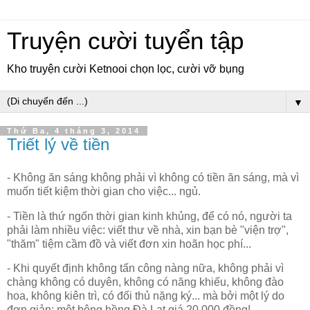
Truyện cười tuyển tập
Kho truyện cười Ketnooi chọn lọc, cười vỡ bụng
▼
Thứ Ba, 4 tháng 3, 2014
Triết lý về tiền
- Không ăn sáng không phải vì không có tiền ăn sáng, mà vì
muốn tiết kiệm thời gian cho việc... ngủ.
- Tiền là thứ ngốn thời gian kinh khủng, để có nó, người ta
phải làm nhiều việc: viết thư về nhà, xin bạn bè "viện trợ",
"thăm" tiệm cầm đồ và viết đơn xin hoãn học phí...
- Khi quyết định không tấn công nàng nữa, không phải vì
chàng không có duyên, không có năng khiếu, không đào
hoa, không kiên trì, có đối thủ nặng ký... mà bởi một lý do
đơn giản: một bông hồng Đà Lạt giá 20.000 đồng!