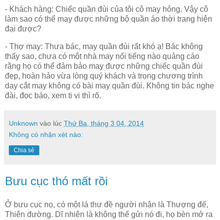
- Khách hàng: Chiếc quần đùi của tôi cô may hỏng. Vậy cô
làm sao có thể may được những bộ quần áo thời trang hiện
đại được?
- Thợ may: Thưa bác, may quần đùi rất khó ạ! Bác không
thấy sao, chưa có một nhà may nổi tiếng nào quảng cáo
rằng họ có thể đảm bảo may được những chiếc quần đùi
đẹp, hoàn hảo vừa lòng quý khách và trong chương trình
dạy cắt may không có bài may quần đùi. Không tin bác nghe
đài, đọc báo, xem ti vi thì rõ.
Unknown
vào lúc
Thứ Ba, tháng 3 04, 2014
Không có nhận xét nào:
Chia sẻ
Bưu cục thó mất rồi
Ở bưu cục nọ, có một lá thư đề người nhận là Thượng đế,
Thiên đường. Dĩ nhiên là không thể gửi nó đi, họ bèn mở ra