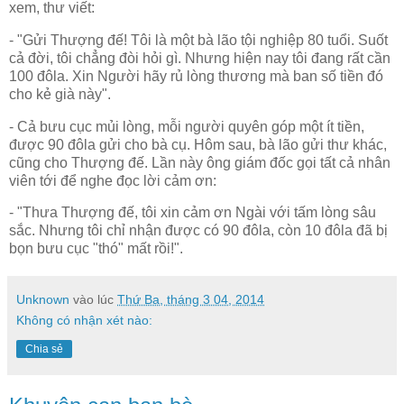
xem, thư viết:
- "Gửi Thượng đế! Tôi là một bà lão tội nghiệp 80 tuổi. Suốt
cả đời, tôi chẳng đòi hỏi gì. Nhưng hiện nay tôi đang rất cần
100 đôla. Xin Người hãy rủ lòng thương mà ban số tiền đó
cho kẻ già này".
- Cả bưu cục mủi lòng, mỗi người quyên góp một ít tiền,
được 90 đôla gửi cho bà cụ. Hôm sau, bà lão gửi thư khác,
cũng cho Thượng đế. Lần này ông giám đốc gọi tất cả nhân
viên tới để nghe đọc lời cảm ơn:
- "Thưa Thượng đế, tôi xin cảm ơn Ngài với tấm lòng sâu
sắc. Nhưng tôi chỉ nhận được có 90 đôla, còn 10 đôla đã bị
bọn bưu cục "thó" mất rồi!".
Unknown
vào lúc
Thứ Ba, tháng 3 04, 2014
Không có nhận xét nào:
Chia sẻ