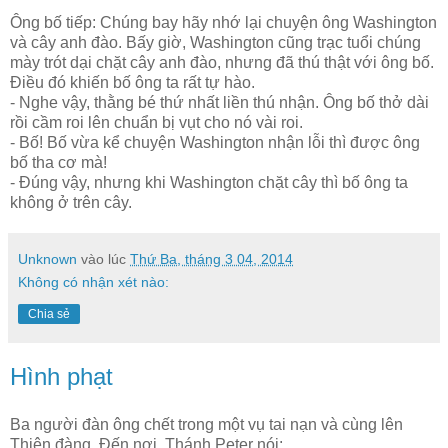
Ông bố tiếp: Chúng bay hãy nhớ lại chuyện ông Washington
và cây anh đào. Bấy giờ, Washington cũng trạc tuổi chúng
mày trót dại chặt cây anh đào, nhưng đã thú thật với ông bố.
Điều đó khiến bố ông ta rất tự hào.
- Nghe vậy, thằng bé thứ nhất liền thú nhận. Ông bố thở dài
rồi cầm roi lên chuẩn bị vụt cho nó vài roi.
- Bố! Bố vừa kể chuyện Washington nhận lỗi thì được ông
bố tha cơ mà!
- Đúng vậy, nhưng khi Washington chặt cây thì bố ông ta
không ở trên cây.
Unknown
vào lúc
Thứ Ba, tháng 3 04, 2014
Không có nhận xét nào:
Chia sẻ
Hình phạt
Ba người đàn ông chết trong một vụ tai nạn và cùng lên
Thiên đàng. Đến nơi, Thánh Peter nói: