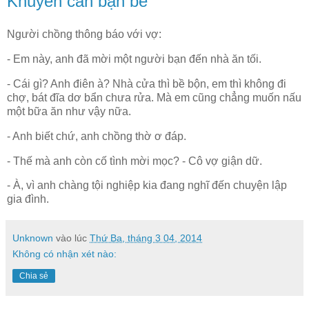
Khuyên can bạn bè
Người chồng thông báo với vợ:
- Em này, anh đã mời một người bạn đến nhà ăn tối.
- Cái gì? Anh điên à? Nhà cửa thì bề bộn, em thì không đi
chợ, bát đĩa dơ bẩn chưa rửa. Mà em cũng chẳng muốn nấu
một bữa ăn như vậy nữa.
- Anh biết chứ, anh chồng thờ ơ đáp.
- Thế mà anh còn cố tình mời mọc? - Cô vợ giận dữ.
- À, vì anh chàng tội nghiệp kia đang nghĩ đến chuyện lập
gia đình.
Unknown
vào lúc
Thứ Ba, tháng 3 04, 2014
Không có nhận xét nào:
Chia sẻ