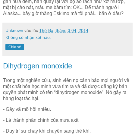
gần nửa đêm, hắn quay lại với bộ áo rách như xơ mướp,
mặt bị cào nát, máu me bầm tím: OK... Để thành người
Alaska... bây giờ thằng Eskimo mà tôi phải... bắn ở đâu?
Unknown
vào lúc
Thứ Ba, tháng 3 04, 2014
Không có nhận xét nào:
Chia sẻ
Dihydrogen monoxide
Trong một nghiên cứu, sinh viên nọ cảnh báo mọi người về
một chất hóa học mình vừa tìm ra và đã được đăng ký bản
quyền phát minh có tên “dihydrogen monoxide”. Nó gây ra
hàng loạt tác hại.
- Gây vã mồ hôi nhiều.
- Là thành phần chính của mưa axit.
- Duy trì sự cháy khi chuyển sang thể khí.