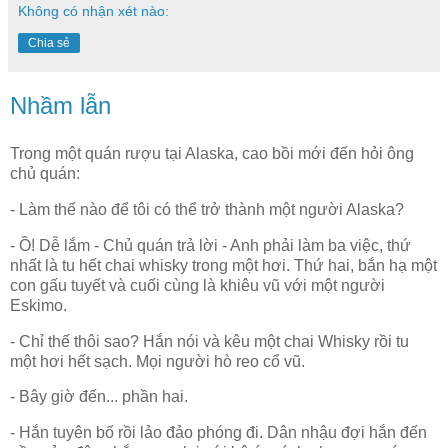
Không có nhận xét nào:
Chia sẻ
Nhầm lẫn
Trong một quán rượu tại Alaska, cao bồi mới đến hỏi ông
chủ quán:
- Làm thế nào để tôi có thể trở thành một người Alaska?
- Ồ! Dễ lắm - Chủ quán trả lời - Anh phải làm ba việc, thứ
nhất là tu hết chai whisky trong một hơi. Thứ hai, bắn hạ một
con gấu tuyết và cuối cùng là khiêu vũ với một người
Eskimo.
- Chỉ thế thôi sao? Hắn nói và kêu một chai Whisky rồi tu
một hơi hết sạch. Mọi người hò reo cổ vũ.
- Bây giờ đến... phần hai.
- Hắn tuyên bố rồi lảo đảo phóng đi. Dân nhậu đợi hắn đến