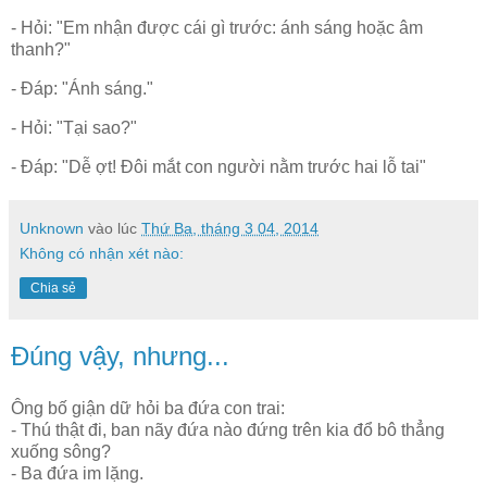
- Hỏi: "Em nhận được cái gì trước: ánh sáng hoặc âm
thanh?"
- Đáp: "Ánh sáng."
- Hỏi: "Tại sao?"
- Đáp: "Dễ ợt! Đôi mắt con người nằm trước hai lỗ tai"
Unknown
vào lúc
Thứ Ba, tháng 3 04, 2014
Không có nhận xét nào:
Chia sẻ
Đúng vậy, nhưng...
Ông bố giận dữ hỏi ba đứa con trai:
- Thú thật đi, ban nãy đứa nào đứng trên kia đổ bô thẳng
xuống sông?
- Ba đứa im lặng.