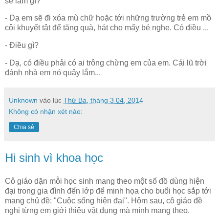
sẽ làm gì?
- Dạ em sẽ đi xóa mù chữ hoặc tới những trường trẻ em mồ
côi khuyết tật để tặng quà, hát cho mấy bé nghe. Có điều ...
- Điều gì?
- Dạ, có điều phải có ai trông chừng em của em. Cái lũ trời
đánh nhà em nó quậy lắm...
Unknown
vào lúc
Thứ Ba, tháng 3 04, 2014
Không có nhận xét nào:
Chia sẻ
Hi sinh vì khoa học
Cô giáo dặn mỗi học sinh mang theo một số đồ dùng hiện
đại trong gia đình đến lớp để minh họa cho buổi học sắp tới
mang chủ đề: "Cuộc sống hiện đại". Hôm sau, cô giáo đề
nghị từng em giới thiệu vật dụng mà mình mang theo.