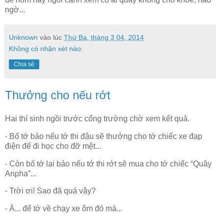
ngờ...
Unknown
vào lúc
Thứ Ba, tháng 3 04, 2014
Không có nhận xét nào:
Chia sẻ
Thưởng cho nếu rớt
Hai thí sinh ngồi trước cổng trường chờ xem kết quả.
- Bố tớ bảo nếu tớ thi đậu sẽ thưởng cho tớ chiếc xe đạp
điện để đi học cho đỡ mệt...
- Còn bố tớ lại bảo nếu tớ thi rớt sẽ mua cho tớ chiếc “Quây
Anpha”...
- Trời ơi! Sao đã quá vậy?
- À... để tớ về chạy xe ôm đó mà...