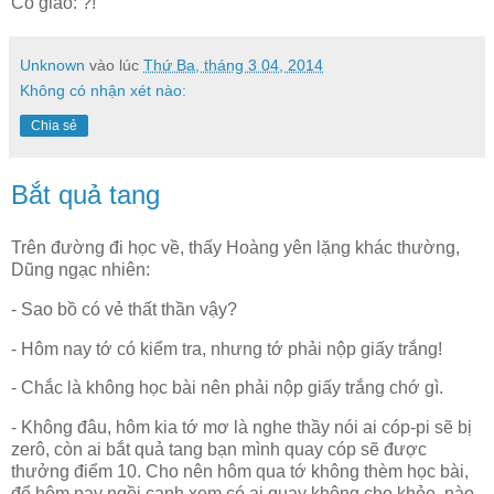
Cô giáo: ?!
Unknown
vào lúc
Thứ Ba, tháng 3 04, 2014
Không có nhận xét nào:
Chia sẻ
Bắt quả tang
Trên đường đi học về, thấy Hoàng yên lặng khác thường,
Dũng ngạc nhiên:
- Sao bồ có vẻ thất thần vậy?
- Hôm nay tớ có kiểm tra, nhưng tớ phải nộp giấy trắng!
- Chắc là không học bài nên phải nộp giấy trắng chớ gì.
- Không đâu, hôm kia tớ mơ là nghe thầy nói ai cóp-pi sẽ bị
zerô, còn ai bắt quả tang bạn mình quay cóp sẽ được
thưởng điểm 10. Cho nên hôm qua tớ không thèm học bài,
để hôm nay ngồi canh xem có ai quay không cho khỏe, nào