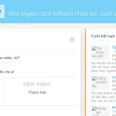
P
Kho truyện cười Ketnooi chọn lọc, cười
Cười bất ngờ
0
Tậ
- 
ph
ao nhiêu, trò?
cà
tục huyền và tu
còn trẻ nữa, nh
phải chọn ngườ
ền cho ạ!
Ch
Mộ
TIẾP THEO
nh
và
Thành thật
Họ chia thành t
và bắt đầu cuộc
thợ săn nọ trở
Kh
Tr
th