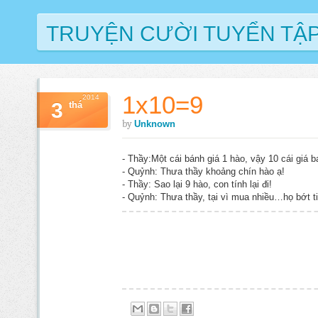
TRUYỆN CƯỜI TUYỂN TẬ
1x10=9
2014
3
thá
by
Unknown
- Thầy:Một cái bánh giá 1 hào, vậy 10 cái giá b
- Quỷnh: Thưa thầy khoảng chín hào ạ!
- Thầy: Sao lại 9 hào, con tính lại đi!
- Quỷnh: Thưa thầy, tại vì mua nhiều…họ bớt ti