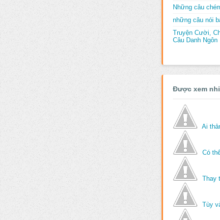
Những câu chém
những câu nói bấ
Truyện Cười, C
Câu Danh Ngôn B
Được xem nh
Ai th
Có thể
Thay 
Tùy v