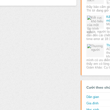
Tí
thầy bảo cấm gi
Thì tớ đang giở
Kế
mộ
Mộ
qu
anh ta, người t
dẫn đến cái chết
time error at 18
Th
AD
th
kh
mình có ưu điể
thấy em có lòng
Giám khảo: Cụ 
Cười theo ch
Dân gian
Gia đình
Học sinh