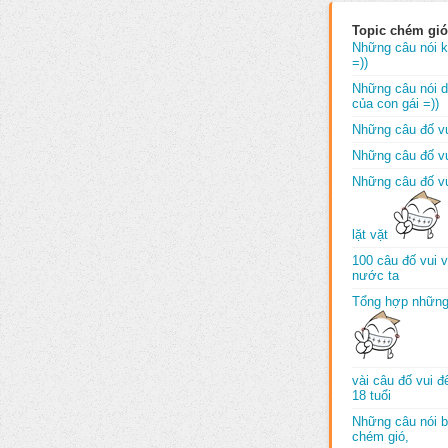
Topic chém gió
Những câu nói k
=))
Những câu nói dố
của con gái =))
Những câu đố vu
Những câu đố vu
Những câu đố vu
lặt vặt
100 câu đố vui 
nước ta
Tổng hợp những
vài câu đố vui 
18 tuổi
Những câu nói b
chém gió,