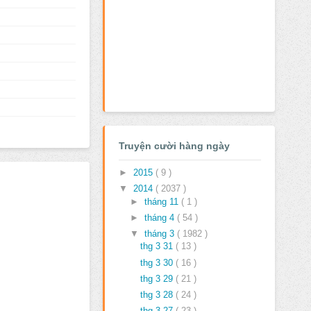
Truyện cười hàng ngày
►
2015
( 9 )
▼
2014
( 2037 )
►
tháng 11
( 1 )
►
tháng 4
( 54 )
▼
tháng 3
( 1982 )
thg 3 31
( 13 )
thg 3 30
( 16 )
thg 3 29
( 21 )
thg 3 28
( 24 )
thg 3 27
( 23 )