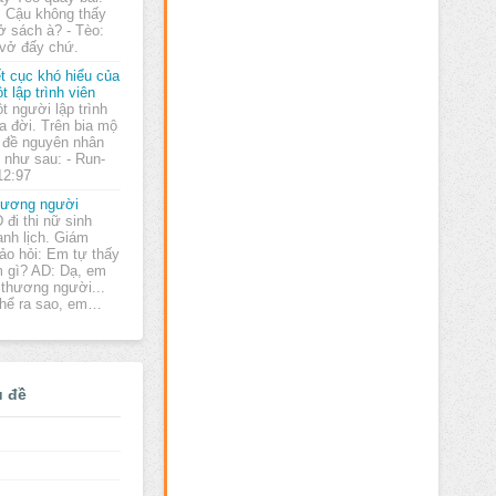
: Cậu không thấy
ở sách à? - Tèo:
 vở đấy chứ.
t cục khó hiểu của
t lập trình viên
t người lập trình
a đời. Trên bia mộ
a đề nguyên nhân
 như sau: - Run-
:12:97
ương người
 đi thi nữ sinh
anh lịch. Giám
ảo hỏi: Em tự thấy
m gì? AD: Dạ, em
 thương người...
thể ra sao, em…
ủ đề