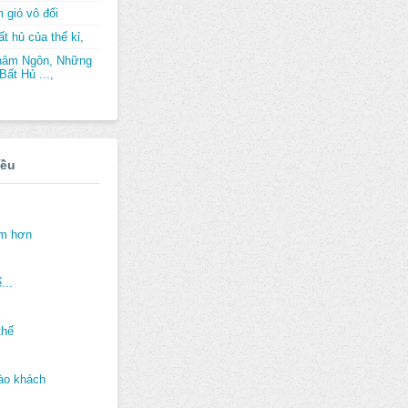
 gió vô đối
t hủ của thế kỉ,
hâm Ngôn, Những
ất Hủ ...,
iều
ảm hơn
...
thế
ào khách