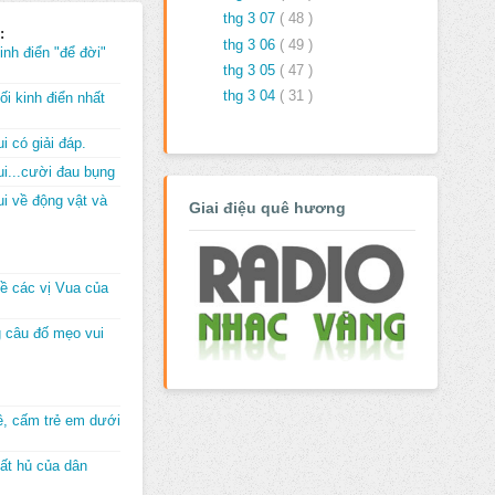
thg 3 07
( 48 )
:
thg 3 06
( 49 )
inh điển "để đời"
thg 3 05
( 47 )
thg 3 04
( 31 )
i kinh điển nhất
i có giải đáp.
i...cười đau bụng
i về động vật và
Giai điệu quê hương
về các vị Vua của
 câu đố mẹo vui
đê, cấm trẻ em dưới
ất hủ của dân