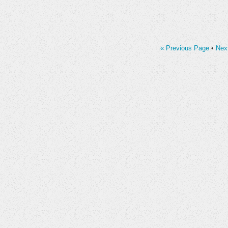
« Previous Page
•
Nex