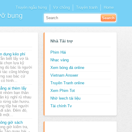
Truyện ngẫu hứng
Vợ chồng
Truyện tranh
Home
 vỡ bụng
Nhà Tài trợ
Phim Hài
n dụng kẻo phí
Vẫn biết lấy vợ là
Nhạc vàng
ải chọn lựa kỹ
ng dù bác là người
Xem bóng đá online
ổi tác cũng không
Vietnam Answer
ưng sao bác cứ
i có hình…
Truyên Tranh online
ẳng ai thèm lấy
Xem Phim Tot
t nhóm bạn thân
ân kỳ nghỉ rủ nhau
Nhờ leech tài liệu
o rừng săn hươu.
ừng tốp hai người
Tài chính Tv
 đi săn. Đêm đó,
 về một…
ông giở sách
ong giờ kiểm tra,
ấy Tèo quay bài. -