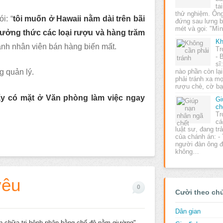
ta
thử nghiệm. Ôn
i: “
tôi muốn ở Hawaii nằm dài trên bãi
đứng sau lưng 
mét và gọi: "Mì
hưởng thức các loại rượu và hàng trăm
Kh
 anh nhân viên bán hàng biến mất.
Tr
- 
sĩ
nào phần còn lại
g quản lý.
phải tránh xa m
rượu chè, cờ b
ấy có mặt ở Văn phòng làm việc ngay
Gi
ch
Tr
cá
luật sư, đang tr
của chánh án: - 
người đàn ông đó
không…
yêu
0
Cười theo ch
Dân gian
ần chữa trị bệnh nhân bằng chế độ nằm giường".