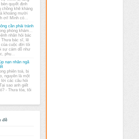
i bèn quyết định
g chồng khẽ khàng
bà khoảng mười
nh ơi! Mình có…
ông cần phải tránh
ong phòng khám...
Bệnh nhân hỏi bác
: Thưa bác sĩ, lẽ
 của cuộc đời tôi
ọi sự cám dỗ như
ạc, phụ…
úp nạn nhân ngã
ết
ong phiên toà, bị
o, nguyên là một
ả lời các câu hỏi
Tại sao anh giết
? - Thưa tòa, tôi
ủ đề