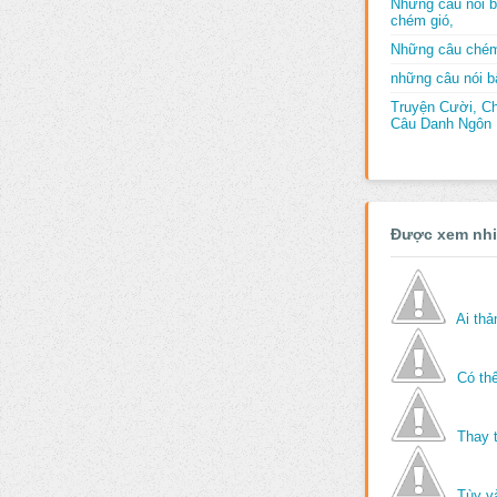
Những câu nói b
chém gió,
Những câu chém
những câu nói bấ
Truyện Cười, C
Câu Danh Ngôn B
Được xem nh
Ai th
Có thể
Thay 
Tùy v