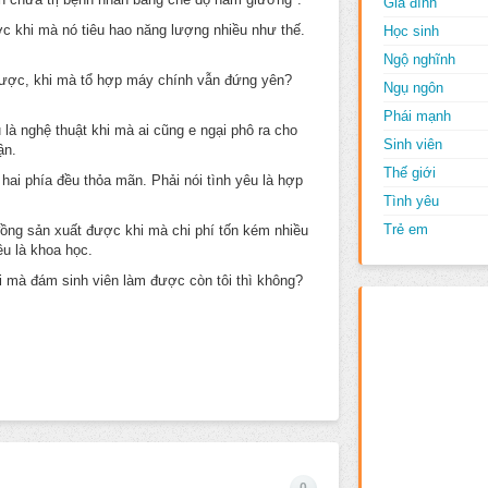
Gia đình
ược khi mà nó tiêu hao năng lượng nhiều như thế.
Học sinh
Ngộ nghĩnh
 được, khi mà tổ hợp máy chính vẫn đứng yên?
Ngụ ngôn
Phái mạnh
 là nghệ thuật khi mà ai cũng e ngại phô ra cho
Sinh viên
ận.
Thế giới
à hai phía đều thỏa mãn. Phải nói tình yêu là hợp
Tình yêu
Trẻ em
 đồng sản xuất được khi mà chi phí tốn kém nhiều
êu là khoa học.
i mà đám sinh viên làm được còn tôi thì không?
0