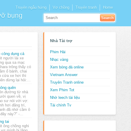
Truyện ngẫu hứng
Vợ chồng
Truyện tranh
Home
 vỡ bụng
Nhà Tài trợ
Phim Hài
 công dụng cả
t người lái xe
Nhạc vàng
ng qua sa mạc
hara trông thấy có
Xem bóng đá online
cầm ổ bánh, chai
Vietnam Answer
 cửa xe hơi thì
iên dừng lại hỏi:…
Truyên Tranh online
ông quên
Xem Phim Tot
ên đường từ nhà
ười quen về, vị
Nhờ leech tài liệu
áo sư nói với vợ:
h hơi đãng trí,
Tài chính Tv
 anh đã nhớ cầm ô
 đây này?" -…
ng tai
t ông chồng nghi
 vợ mình bị lãng