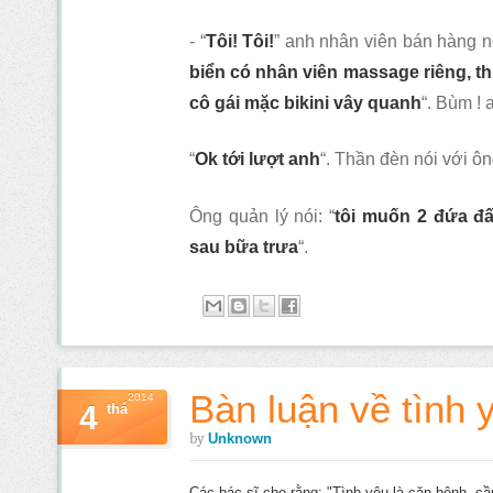
- “
Tôi! Tôi!
” anh nhân viên bán hàng nó
biển có nhân viên massage riêng, t
cô gái mặc bikini vây quanh
“. Bùm !
“
Ok tới lượt anh
“. Thần đèn nói với ôn
Ông quản lý nói: “
tôi muốn 2 đứa đ
sau bữa trưa
“.
Bàn luận về tình 
2014
4
thá
by
Unknown
Các bác sĩ cho rằng: "Tình yêu là căn bệnh, c