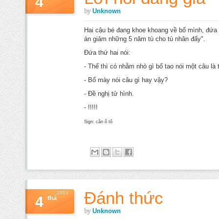
4
by
Unknown
Hai cậu bé đang khoe khoang về bố mình, đứa th
án giảm những 5 năm tù cho tù nhân đấy".
Đứa thứ hai nói:
- Thế thì có nhằm nhò gì bố tao nói một câu là
- Bố mày nói câu gì hay vậy?
- Đề nghị tử hình.
- !!!!!
Sign: cân ô tô
Đánh thức
2014
4
thá
by
Unknown