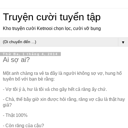
Truyện cười tuyển tập
Kho truyện cười Ketnooi chọn lọc, cười vỡ bụng
▼
Thứ Ba, 1 tháng 4, 2014
Ai sợ ai?
Một anh chàng ra vẻ ta đây là người không sợ vợ, hung hổ
tuyên bố với bạn bè rằng:
- Vợ tôi ý à, hư là tôi vả cho gãy hết cả răng ấy chứ.
- Chà, thế bây giờ xin được hỏi rằng, răng vợ cậu là thật hay
giả?
- Thật 100%
- Còn răng của cậu?