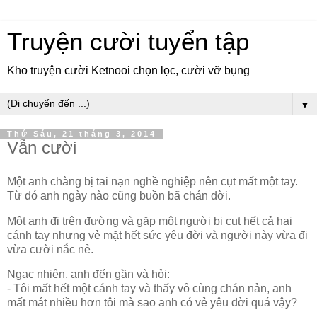
Truyện cười tuyển tập
Kho truyện cười Ketnooi chọn lọc, cười vỡ bụng
▼
Thứ Sáu, 21 tháng 3, 2014
Vẫn cười
Một anh chàng bị tai nạn nghề nghiệp nên cụt mất một tay.
Từ đó anh ngày nào cũng buồn bã chán đời.
Một anh đi trên đường và gặp một người bị cụt hết cả hai
cánh tay nhưng vẻ mặt hết sức yêu đời và người này vừa đi
vừa cười nắc nẻ.
Ngạc nhiên, anh đến gần và hỏi:
- Tôi mất hết một cánh tay và thấy vô cùng chán nản, anh
mất mát nhiều hơn tôi mà sao anh có vẻ yêu đời quá vậy?