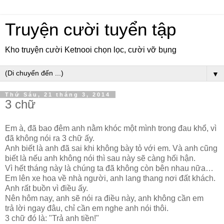
Truyện cười tuyển tập
Kho truyện cười Ketnooi chọn lọc, cười vỡ bụng
▼
Thứ Sáu, 21 tháng 3, 2014
3 chữ
Em à, đã bao đêm anh nằm khóc một mình trong đau khổ, vì
đã không nói ra 3 chữ ấy.
Anh biết là anh đã sai khi không bày tỏ với em. Và anh cũng
biết là nếu anh không nói thì sau này sẽ càng hối hận.
Vì hết tháng này là chúng ta đã không còn bên nhau nữa…
Em lên xe hoa về nhà người, anh lang thang nơi đất khách.
Anh rất buồn vì điều ấy.
Nên hôm nay, anh sẽ nói ra điều này, anh không cần em
trả lời ngay đâu, chỉ cần em nghe anh nói thôi.
3 chữ đó là: "Trả anh tiền!"