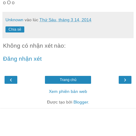
o O o
Unknown
vào lúc
Thứ Sáu, tháng 3 14, 2014
Chia sẻ
Không có nhận xét nào:
Đăng nhận xét
‹
›
Trang chủ
Xem phiên bản web
Được tạo bởi
Blogger
.