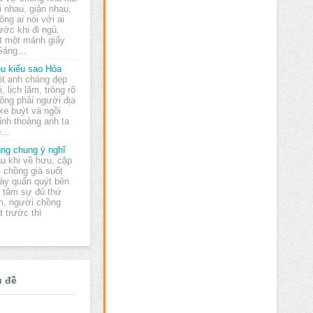
i nhau, giận nhau,
ông ai nói với ai
ước khi đi ngủ,
t một mảnh giấy
"Sáng…
u kiểu sao Hỏa
t anh chàng đẹp
ai, lịch lãm, trông rõ
ông phải người địa
xe buýt và ngồi
ỉnh thoảng anh ta
cô…
ng chung ý nghĩ
u khi về hưu, cặp
 chồng già suốt
ày quấn quýt bên
 tâm sự đủ thứ
m, người chồng
t trước thì
ủ đề