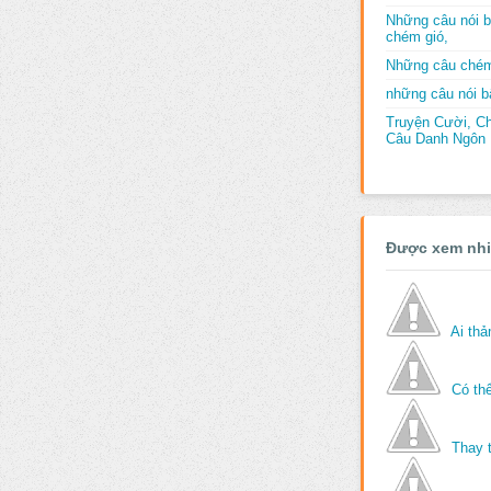
Những câu nói b
chém gió,
Những câu chém
những câu nói bấ
Truyện Cười, C
Câu Danh Ngôn B
Được xem nh
Ai th
Có thể
Thay 