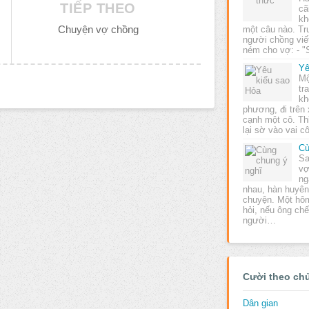
TIẾP THEO
cã
kh
Chuyện vợ chồng
một câu nào. Tr
người chồng viế
ném cho vợ: - 
Yê
Mộ
tr
kh
phương, đi trên 
cạnh một cô. Th
lại sờ vào vai 
Cù
Sa
vợ
ng
nhau, hàn huyên
chuyện. Một hô
hỏi, nếu ông chế
người…
Cười theo ch
Dân gian