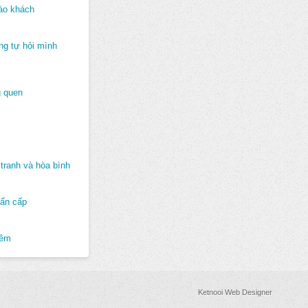
ào khách
ng tự hỏi mình
 quen
tranh và hòa bình
hẩn cấp
hêm
Ketnooi Web Designer