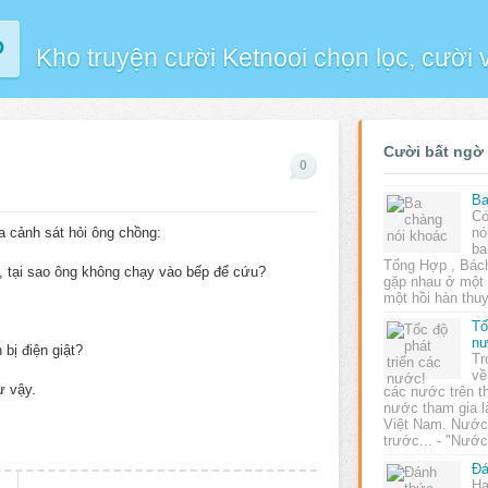
P
Kho truyện cười Ketnooi chọn lọc, cười
Cười bất ngờ
0
Ba
Có
ra cảnh sát hỏi ông chồng:
nó
ba
Tổng Hợp , Bác
ên, tại sao ông không chạy vào bếp để cứu?
gặp nhau ở một
một hồi hàn th
Tố
nư
bị điện giật?
Tr
về
ư vậy.
các nước trên th
nước tham gia l
Việt Nam. Nước 
trước... - "Nư
Đá
Ha