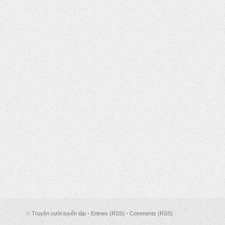
©
Truyện cười tuyển tập
•
Entries (RSS)
•
Comments (RSS)