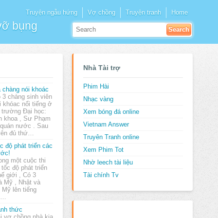
Truyện ngẫu hứng
Vợ chồng
Truyện tranh
Home
 vỡ bụng
Nhà Tài trợ
Phim Hài
 chàng nói khoác
 3 chàng sinh viên
Nhạc vàng
i khóac nổi tiếng ở
 trường Đại học:
Xem bóng đá online
h khoa , Sư Phạm
Vietnam Answer
 quán nước . Sau
uyên đủ thứ…
Truyên Tranh online
c độ phát triển các
Xem Phim Tot
ớc!
ong một cuộc thi
Nhờ leech tài liệu
 tốc độ phát triển
ế giới , Có 3
Tài chính Tv
à Mỹ , Nhật và
Mỹ lên tiếng
ớc…
nh thức
i vợ chồng nhà kia