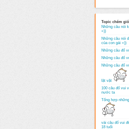
Topic chém gió
Những câu nói k
=))
Những câu nói dố
của con gái =))
Những câu đố vu
Những câu đố vu
Những câu đố vu
lặt vặt
100 câu đố vui 
nước ta
Tổng hợp những
vài câu đố vui 
18 tuổi