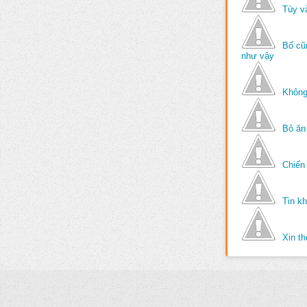
Tùy v
Bố cũ
như vậy
Không
Bỏ ăn
Chiến 
Tin k
Xin t