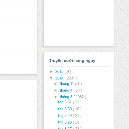
Truyện cười hàng ngày
►
2015
( 9 )
▼
2014
( 2037 )
►
tháng 11
( 1 )
►
tháng 4
( 54 )
▼
tháng 3
( 1982 )
thg 3 31
( 13 )
thg 3 30
( 16 )
thg 3 29
( 21 )
thg 3 28
( 24 )
thg 3 27
( 23 )