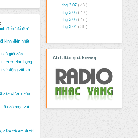
thg 3 07
( 48 )
thg 3 06
( 49 )
thg 3 05
( 47 )
:
thg 3 04
( 31 )
inh điển "để đời"
i kinh điển nhất
i có giải đáp.
Giai điệu quê hương
i...cười đau bụng
i về động vật và
về các vị Vua của
 câu đố mẹo vui
đê, cấm trẻ em dưới