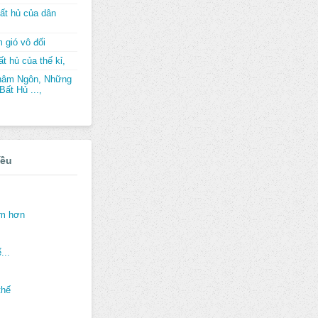
ất hủ của dân
 gió vô đối
t hủ của thế kỉ,
hâm Ngôn, Những
ất Hủ ...,
iều
ảm hơn
...
thế