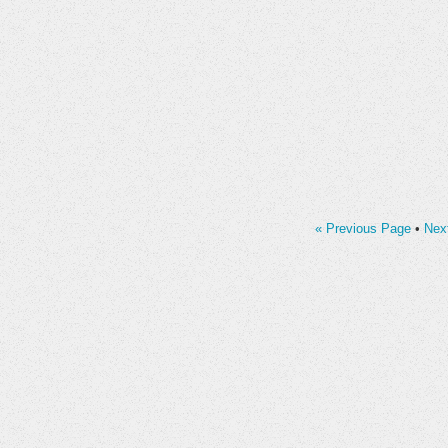
« Previous Page
•
Nex