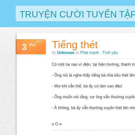
TRUYỆN CƯỜI TUYỂN TẬ
Tiếng thét
2014
3
thá
by
in
Unknown
Phái mạnh
,
Tình yêu
Có một tai nạn vì điện, tại hiện trường, thanh t
- Ông nói là nghe thấy tiếng bà nhà kêu thét l
- Mọi khi vẫn thế, bà ấy có làm sao đâu!
- Ông muốn nói rằng, vợ ông vẫn thường xuyên 
- À không, bà ấy vẫn thường xuyên thét lên nh
o O o