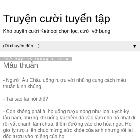
Truyện cười tuyển tập
Kho truyện cười Ketnooi chọn lọc, cười vỡ bụng
▼
Thứ Bảy, 15 tháng 3, 2014
Mâu thuẫn
- Người Âu Châu uống rượu với những cung cách mâu
thuẫn kinh khủng.
- Tại sao lại nói thế?
- Còn không phải à, họ uống rượu nóng như loại uých-ky
lâu năm, nhưng khi uống lại thêm đá vào làm cho nó nhạt đi
rồi vắt chanh làm chua, thêm đường vào cho hóa ngọt. Họ
giơ ly rượu lên chúc mừng sức khỏe của anh nhưng rồi lại
dốc rượu vào miệng của họ.