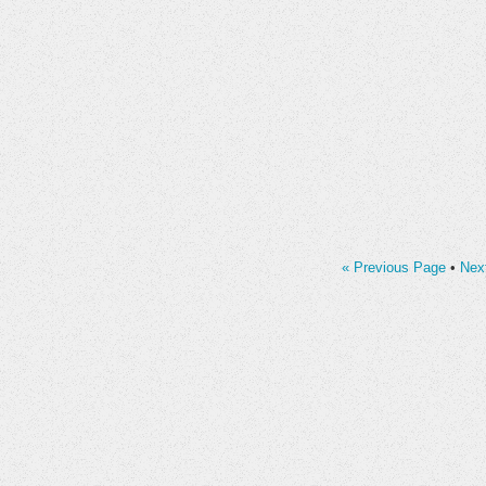
« Previous Page
•
Nex