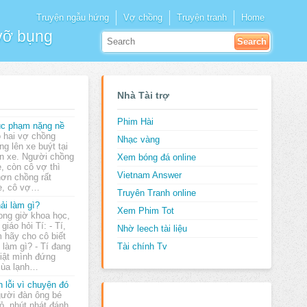
Truyện ngẫu hứng
Vợ chồng
Truyện tranh
Home
 vỡ bụng
Nhà Tài trợ
Phim Hài
c phạm nặng nề
 hai vợ chồng
Nhạc vàng
ng lên xe buýt tại
n xe. Người chồng
Xem bóng đá online
ẻ, còn cô vợ thì
Vietnam Answer
hơn chồng rất
xe, cô vợ…
Truyên Tranh online
ải làm gì?
Xem Phim Tot
ong giờ khoa học,
 giáo hỏi Tí: - Tí,
Nhờ leech tài liệu
 hãy cho cô biết
 làm gì? - Tí đang
Tài chính Tv
giật mình đứng
mùa lạnh…
n lỗi vì chuyện đó
ười đàn ông bé
ỏ, nhút nhát đánh