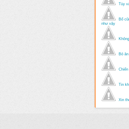
Tùy v
Bố cũ
như vậy
Không
Bỏ ăn
Chiến 
Tin k
Xin t