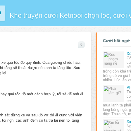
P
Kho truyện cười Ketnooi chọn lọc, cười
Cười bất ngờ
0
Xú
Có
 xe quá tốc độ quy định. Qua gương chiếu hậu,
cù
bế
hĩ rằng sẽ thoát được nên anh ta tăng tốc. Sau
trông còn khá tr
 lại.
trông có vẻ già 
nhiều. Lúc lên 
Ph
Tr
 chạy quá tốc độ một cách hợp lý, tôi sẽ để anh đi.
cô
em
mùa lạnh ta phải
lung bùng ngủ, 
dậy: Thưa cô, 
nh sát dừng xe và sau đó vợ tôi đi cùng với viên
 tôi nghĩ các anh đem cô ta trả lại nên tôi tăng
Xi
Ng
nh