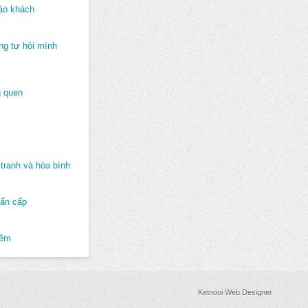
ào khách
ng tự hỏi mình
 quen
tranh và hòa bình
hẩn cấp
hêm
Ketnooi Web Designer