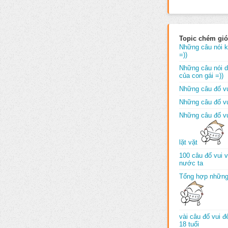
Topic chém gió
Những câu nói k
=))
Những câu nói dố
của con gái =))
Những câu đố vu
Những câu đố vu
Những câu đố vu
lặt vặt
100 câu đố vui 
nước ta
Tổng hợp những
vài câu đố vui 
18 tuổi