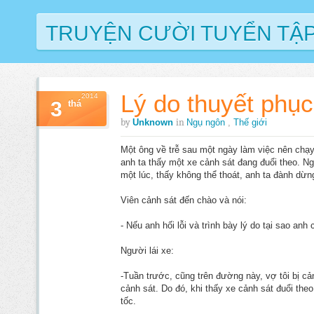
TRUYỆN CƯỜI TUYỂN TẬ
Lý do thuyết phục
2014
3
thá
by
in
Unknown
Ngụ ngôn
,
Thế giới
Một ông về trễ sau một ngày làm việc nên chạy
anh ta thấy một xe cảnh sát đang đuổi theo. Ng
một lúc, thấy không thể thoát, anh ta đành dừng
Viên cảnh sát đến chào và nói:
- Nếu anh hối lỗi và trình bày lý do tại sao anh
Người lái xe:
-Tuần trước, cũng trên đường này, vợ tôi bị cả
cảnh sát. Do đó, khi thấy xe cảnh sát đuổi theo,
tốc.