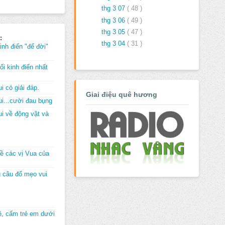
thg 3 07
( 48 )
thg 3 06
( 49 )
thg 3 05
( 47 )
:
thg 3 04
( 31 )
inh điển "để đời"
i kinh điển nhất
i có giải đáp.
Giai điệu quê hương
i...cười đau bụng
i về động vật và
về các vị Vua của
 câu đố mẹo vui
đê, cấm trẻ em dưới