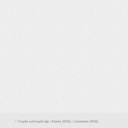
©
Truyện cười tuyển tập
•
Entries (RSS)
•
Comments (RSS)