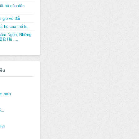
ất hủ của dân
 gió vô đối
t hủ của thế kỉ,
hâm Ngôn, Những
ất Hủ ...,
iều
ảm hơn
...
thế