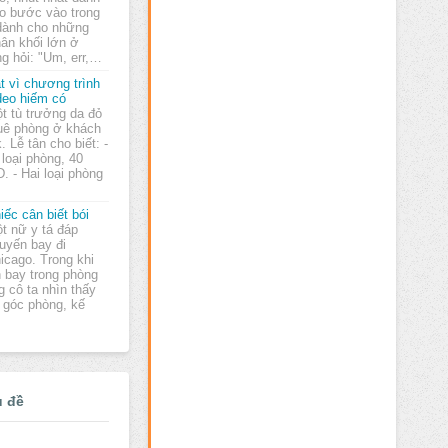
o bước vào trong
dành cho những
hân khối lớn ở
ng hỏi: "Um, err,…
t vì chương trình
deo hiếm có
t tù trưởng da đỏ
uê phòng ở khách
. Lễ tân cho biết: -
 loại phòng, 40
 - Hai loại phòng
iếc cân biết bói
t nữ y tá đáp
uyến bay đi
icago. Trong khi
 bay trong phòng
g cô ta nhìn thấy
 góc phòng, kế
ủ đề