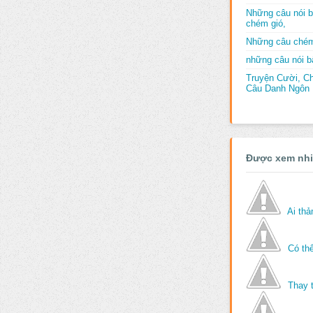
Những câu nói b
chém gió,
Những câu chém
những câu nói bấ
Truyện Cười, C
Câu Danh Ngôn B
Được xem nh
Ai th
Có thể
Thay 