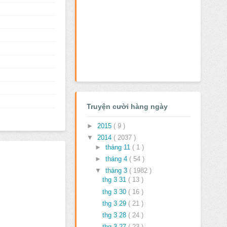
Truyện cười hàng ngày
►
2015
( 9 )
▼
2014
( 2037 )
►
tháng 11
( 1 )
►
tháng 4
( 54 )
▼
tháng 3
( 1982 )
thg 3 31
( 13 )
thg 3 30
( 16 )
thg 3 29
( 21 )
thg 3 28
( 24 )
thg 3 27
( 23 )