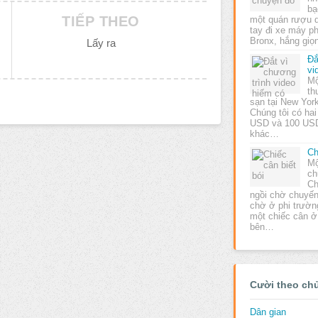
bạ
TIẾP THEO
một quán rượu 
tay đi xe máy p
Bronx, hắng giọ
Lấy ra
Đắ
vi
Mộ
th
sạn tại New York
Chúng tôi có hai
USD và 100 USD.
khác…
Ch
Mộ
ch
Ch
ngồi chờ chuyến
chờ ở phi trườn
một chiếc cân ở
bên…
Cười theo ch
Dân gian