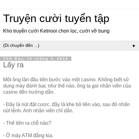
Truyện cười tuyển tập
Kho truyện cười Ketnooi chọn lọc, cười vỡ bụng
▼
Thứ Bảy, 15 tháng 3, 2014
Lấy ra
Một ông lần đầu tiên bước vào một casino. Không biết sử
dụng máy đánh bạc như thế nào, ông ta gọi nhân viên của
casino đến hướng dẫn.
- Đây là nút đặt cược, đây là khe bỏ tiền vào, sau đó nhấn
nút lệnh. Anh nhân viên chỉ dẫn.
- Thế tiền ra chỗ nào?
- Ở máy ATM đằng kia.