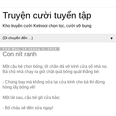
Truyện cười tuyển tập
Kho truyện cười Ketnooi chọn lọc, cười vỡ bụng
▼
Thứ Bảy, 15 tháng 3, 2014
Con nít ranh
Một cậu bé chơi bóng, lỡ chân đá vỡ kính cửa sổ nhà nọ.
Bà chủ nhà chạy ra giữ chặt quả bóng quát thằng bé:
- Chúng bay mà không sửa lại cửa kính cho bà thì đừng
hòng lấy bóng về!
Một lát sau, cậu bé gõ cửa bảo:
- Bố cháu sẽ đến sửa ngay!