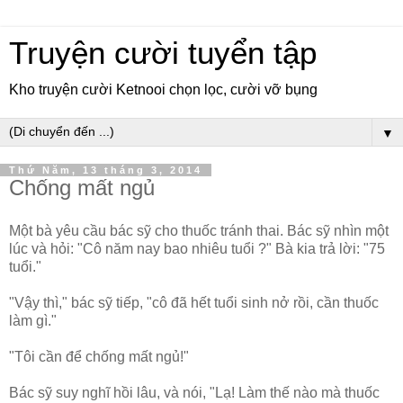
Truyện cười tuyển tập
Kho truyện cười Ketnooi chọn lọc, cười vỡ bụng
▼
Thứ Năm, 13 tháng 3, 2014
Chống mất ngủ
Một bà yêu cầu bác sỹ cho thuốc tránh thai. Bác sỹ nhìn một
lúc và hỏi: "Cô năm nay bao nhiêu tuổi ?" Bà kia trả lời: "75
tuổi."
"Vậy thì," bác sỹ tiếp, "cô đã hết tuổi sinh nở rồi, cần thuốc
làm gì."
"Tôi cần để chống mất ngủ!"
Bác sỹ suy nghĩ hồi lâu, và nói, "Lạ! Làm thế nào mà thuốc