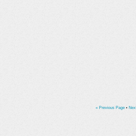
« Previous Page
•
Nex