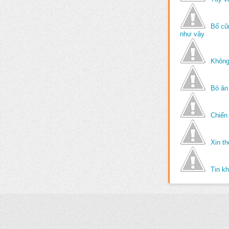
Bố cũ
như vậy
Không
Bỏ ăn
Chiến 
Xin t
Tin k