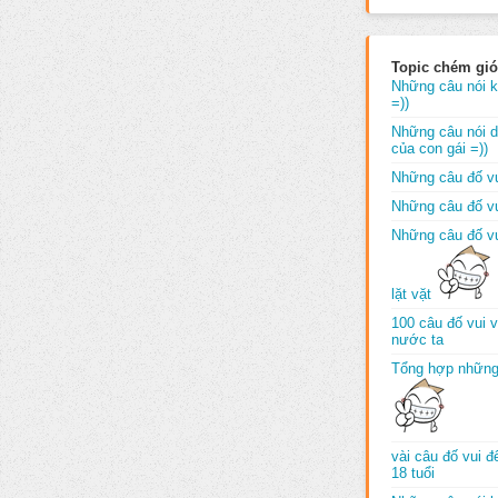
Topic chém gió
Những câu nói k
=))
Những câu nói dố
của con gái =))
Những câu đố vu
Những câu đố vu
Những câu đố vu
lặt vặt
100 câu đố vui 
nước ta
Tổng hợp những
vài câu đố vui 
18 tuổi