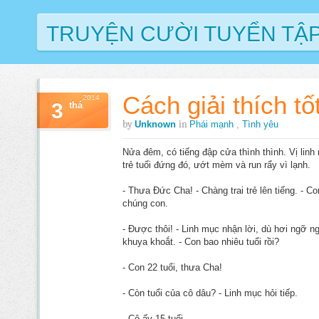
TRUYỆN CƯỜI TUYỂN TẬ
Cách giải thích tố
2014
3
thá
by
in
Unknown
Phái mạnh
,
Tình yêu
Nửa đêm, có tiếng đập cửa thình thình. Vị lin
trẻ tuổi đứng đó, ướt mèm và run rẩy vì lạnh.
- Thưa Đức Cha! - Chàng trai trẻ lên tiếng. -
chúng con.
- Được thôi! - Linh mục nhận lời, dù hơi ngỡ 
khuya khoắt. - Con bao nhiêu tuổi rồi?
- Con 22 tuổi, thưa Cha!
- Còn tuổi của cô dâu? - Linh mục hỏi tiếp.
- Cô ấy 15 tuổi.