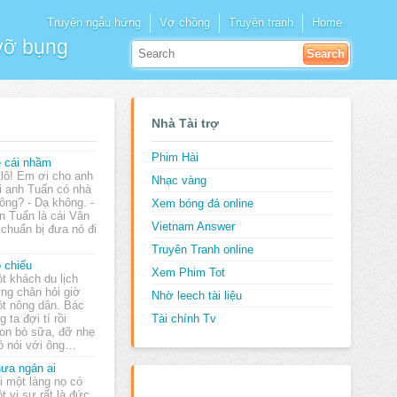
Truyện ngẫu hứng
Vợ chồng
Truyện tranh
Home
 vỡ bụng
Nhà Tài trợ
Phim Hài
 cái nhầm
Alô! Em ơi cho anh
Nhạc vàng
i anh Tuấn có nhà
ông? - Dạ không. -
Xem bóng đá online
 Tuấn là cái Vân
Vietnam Answer
à chuẩn bị đưa nó đi
Truyên Tranh online
 chiếu
Xem Phim Tot
t khách du lịch
ng chân hỏi giờ
Nhờ leech tài liệu
t nông dân. Bác
 ta đợi tí rồi
Tài chính Tv
on bò sữa, đỡ nhẹ
đó nói với ông…
ưa ngán ai
i một làng nọ có
t vị sư rất là đức