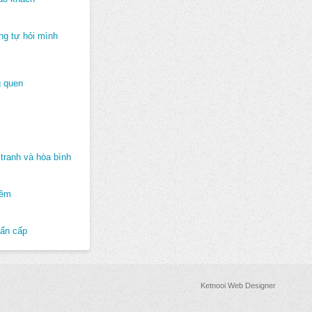
ng tự hỏi mình
 quen
tranh và hòa bình
hêm
hẩn cấp
Ketnooi Web Designer