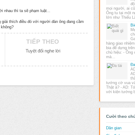
độ
mọi người, ai c
i nhau thì ta sẽ phạm luật...
Ông tu tại một 
lớn như Thiếu
òng giải thích điều đó với người đàn ông đang cầm
Bi
 không?
Mẹ
ch
Ga
TIẾP THEO
hàng giao nhiệ
bia để dựng trên
Tuyệt đối nghe lời
chủ hiệu: - Ông 
mà…
Đa
AD
AD
th
tướng cờ vua và 
Thật à? - AD: T
với kiện tướng 
Cười theo ch
Dân gian