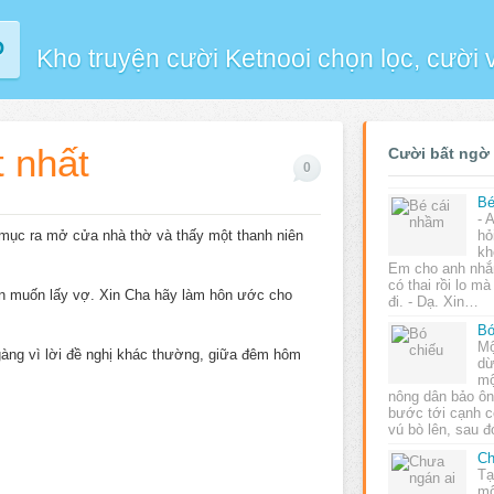
P
Kho truyện cười Ketnooi chọn lọc, cười
t nhất
Cười bất ngờ
0
Bé
- 
h mục ra mở cửa nhà thờ và thấy một thanh niên
hỏ
kh
Em cho anh nhắn
có thai rồi lo m
 Con muốn lấy vợ. Xin Cha hãy làm hôn ước cho
đi. - Dạ. Xin…
Bó
Mộ
ngàng vì lời đề nghị khác thường, giữa đêm hôm
dừ
mộ
nông dân bảo ông
bước tới cạnh c
vú bò lên, sau 
Ch
Tạ
mộ