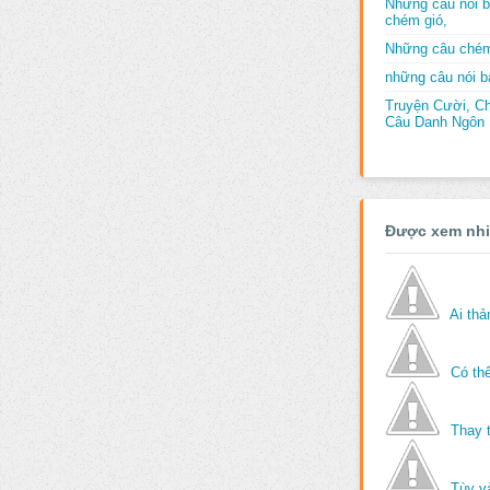
Những câu nói b
chém gió,
Những câu chém
những câu nói bấ
Truyện Cười, C
Câu Danh Ngôn B
Được xem nh
Ai th
Có thể
Thay 
Tùy v