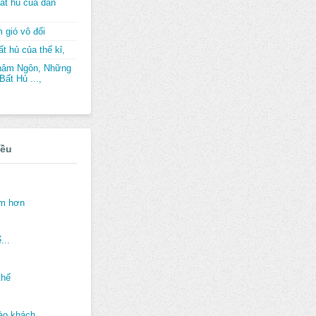
ất hủ của dân
 gió vô đối
t hủ của thế kỉ,
hâm Ngôn, Những
ất Hủ ...,
iều
ảm hơn
...
thế
ào khách