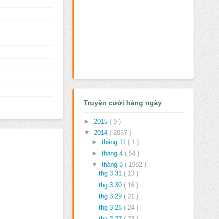
Truyện cười hàng ngày
►
2015
( 9 )
▼
2014
( 2037 )
►
tháng 11
( 1 )
►
tháng 4
( 54 )
▼
tháng 3
( 1982 )
thg 3 31
( 13 )
thg 3 30
( 16 )
thg 3 29
( 21 )
thg 3 28
( 24 )
thg 3 27
( 23 )