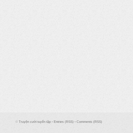
©
Truyện cười tuyển tập
•
Entries (RSS)
•
Comments (RSS)