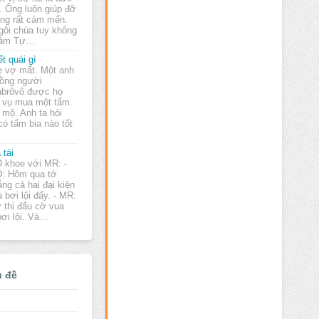
. Ông luôn giúp đỡ
ũng rất cảm mến.
ngôi chùa tuy không
 Lâm Tự…
ết quái gì
 vợ mất. Một anh
ồng người
brôvô được họ
m vụ mua một tấm
 mộ. Anh ta hỏi
có tấm bia nào tốt
 tài
 khoe với MR: -
: Hôm qua tớ
ắng cả hai đại kiện
bơi lội đấy. - MR:
ớ thi đấu cờ vua
bơi lội. Và…
ủ đề