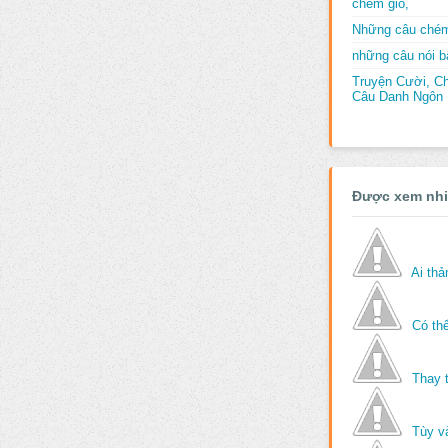
chém gió,
Những câu chém
những câu nói bấ
Truyện Cười, C
Câu Danh Ngôn B
Được xem nh
Ai th
Có thể
Thay 
Tùy v