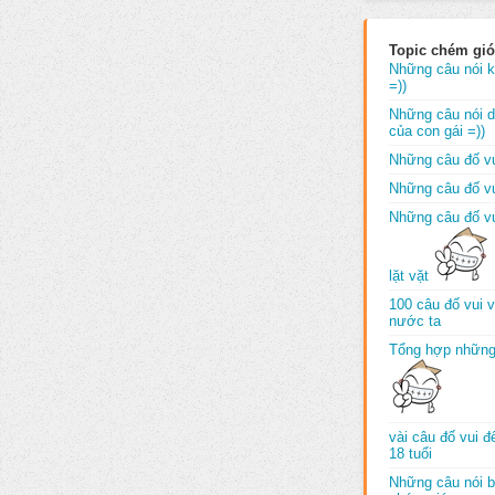
Topic chém gió
Những câu nói k
=))
Những câu nói dố
của con gái =))
Những câu đố vu
Những câu đố vu
Những câu đố vu
lặt vặt
100 câu đố vui 
nước ta
Tổng hợp những
vài câu đố vui 
18 tuổi
Những câu nói b