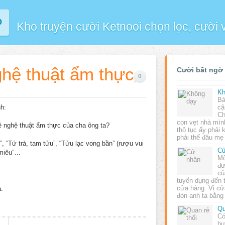
P
Kho truyện cười Ketnooi chọn lọc, cười
ghệ thuật ẩm thực
Cười bất ngờ
0
Kh
Bà
nh:
cậ
Ch
con vẹt nhà mìn
ề nghệ thuật ẩm thực của cha ông ta?
thô tục ấy phải
phải thế đâu m
, “Tứ trà, tam tửu”, “Tửu lạc vong bần” (rượu vui
Cử
 miêu”…
Mộ
đư
củ
tuyển dụng đến t
cửa hàng. Vị cử
.
đón anh ta bằng
Qu
Có
hu