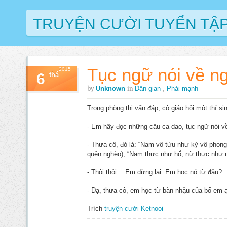
TRUYỆN CƯỜI TUYỂN TẬ
Tục ngữ nói về n
2015
6
thá
by
in
Unknown
Dân gian
,
Phái mạnh
Trong phòng thi vấn đáp, cô giáo hỏi một thí si
- Em hãy đọc những câu ca dao, tục ngữ nói v
- Thưa cô, đó là: “Nam vô tửu như kỳ vô phong”
quên nghèo), “Nam thực như hổ, nữ thực như
- Thôi thôi… Em dừng lại. Em học nó từ đâu?
- Dạ, thưa cô, em học từ bàn nhậu của bố em ạ
Trích
truyện cười Ketnooi