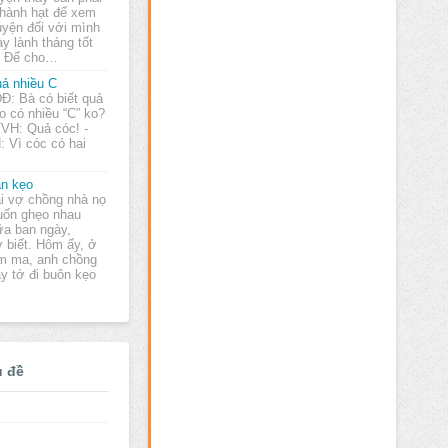
 hành hạt để xem
uyện đối với mình
y lành tháng tốt
. Ðể cho…
ả nhiều C
ĐĐ: Bà có biết quả
o có nhiều “C” ko?
TVH: Quả cóc! -
 Vì cóc có hai
n kẹo
i vợ chồng nhà nọ
ốn ghẹo nhau
ữa ban ngày,
 biết. Hôm ấy, ở
ám ma, anh chồng
y tớ đi buôn kẹo
ủ đề