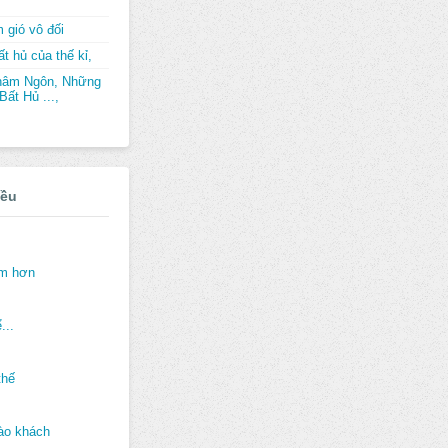
 gió vô đối
t hủ của thế kỉ,
hâm Ngôn, Những
ất Hủ ...,
iều
ảm hơn
...
thế
ào khách