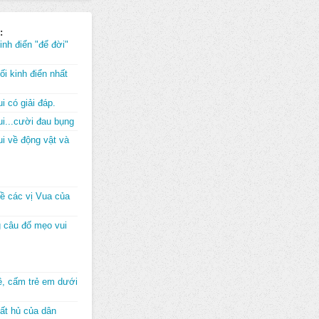
:
inh điển "để đời"
i kinh điển nhất
i có giải đáp.
i...cười đau bụng
i về động vật và
về các vị Vua của
 câu đố mẹo vui
đê, cấm trẻ em dưới
ất hủ của dân