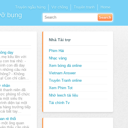
Truyện ngẫu hứng
Vợ chồng
Truyện tranh
Home
 vỡ bụng
Nhà Tài trợ
Phim Hài
ông dạy
 mẹ kêu lên với
Nhạc vàng
u con trai nhỏ: -
ính con đã dạy
Xem bóng đá online
h những câu nói
Vietnam Answer
 không? - Không
ẹ ạ! Con chỉ cấm…
Truyên Tranh online
 nhân
Xem Phim Tot
t thanh niên đã
ợc phòng tổ chức
Nhờ leech tài liệu
a một siêu thị
rình diện tại một
Tài chính Tv
a hàng trưởng tiếp
 cái bắt tay…
an rẻ thối
 một ông quan
yện thấy cần phải