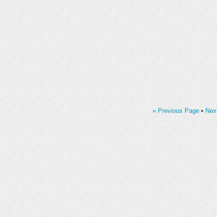
« Previous Page
•
Nex