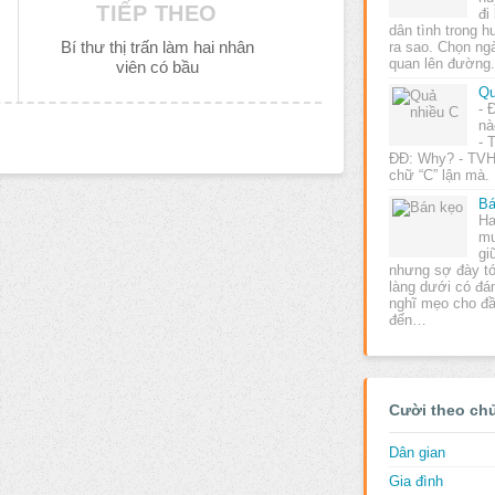
TIẾP THEO
đi
dân tình trong h
Bí thư thị trấn làm hai nhân
ra sao. Chọn ngà
quan lên đường
viên có bầu
Qu
- 
nà
- 
ĐĐ: Why? - TVH:
chữ “C” lận mà.
Bá
Ha
mu
gi
nhưng sợ đày tớ
làng dưới có đ
nghĩ mẹo cho đầ
đến…
Cười theo ch
Dân gian
Gia đình