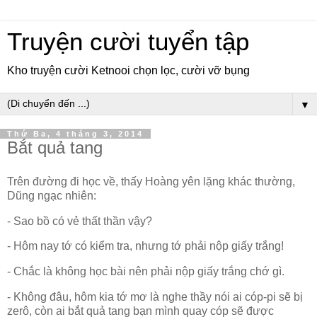
Truyện cười tuyển tập
Kho truyện cười Ketnooi chọn lọc, cười vỡ bụng
▼
Thứ Ba, 4 tháng 3, 2014
Bắt quả tang
Trên đường đi học về, thấy Hoàng yên lặng khác thường,
Dũng ngạc nhiên:
- Sao bồ có vẻ thất thần vậy?
- Hôm nay tớ có kiểm tra, nhưng tớ phải nộp giấy trắng!
- Chắc là không học bài nên phải nộp giấy trắng chớ gì.
- Không đâu, hôm kia tớ mơ là nghe thầy nói ai cóp-pi sẽ bị
zerô, còn ai bắt quả tang bạn mình quay cóp sẽ được