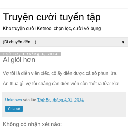
Truyện cười tuyển tập
Kho truyện cười Ketnooi chọn lọc, cười vỡ bụng
▼
Thứ Ba, 1 tháng 4, 2014
Ai giỏi hơn
Vợ tôi là diễn viên xiếc, cô ấy diễn được cả trò phun lửa.
Ăn thua gì, vợ tôi chẳng cần diễn viên còn “hét ra lửa” kìa!
Unknown
vào lúc
Thứ Ba, tháng 4 01, 2014
Chia sẻ
Không có nhận xét nào: