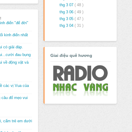
thg 3 07
( 48 )
thg 3 06
( 49 )
:
thg 3 05
( 47 )
inh điển "để đời"
thg 3 04
( 31 )
i kinh điển nhất
i có giải đáp.
i...cười đau bụng
Giai điệu quê hương
i về động vật và
về các vị Vua của
 câu đố mẹo vui
đê, cấm trẻ em dưới