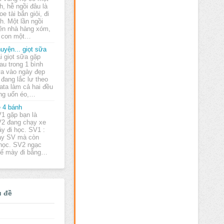
h, hễ ngồi đâu là
oe tài bắn giỏi, đi
h. Một lần ngồi
ên nhà hàng xóm,
à con một…
uyện... giọt sữa
i giọt sữa gặp
au trong 1 bình
a vào ngày đẹp
h đang lắc lư theo
ata làm cả hai đều
ùng uốn éo,…
 4 bánh
1 gặp bạn là
2 đang chạy xe
y đi học. SV1 :
nay SV mà còn
 học. SV2 ngạc
Thế mày đi bằng…
ủ đề