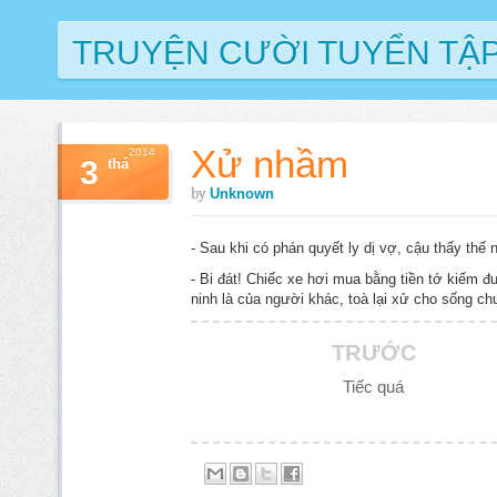
TRUYỆN CƯỜI TUYỂN TẬ
Xử nhầm
2014
3
thá
by
Unknown
- Sau khi có phán quyết ly dị vợ, cậu thấy thế 
- Bi đát! Chiếc xe hơi mua bằng tiền tớ kiếm đư
ninh là của người khác, toà lại xử cho sống ch
TRƯỚC
Tiếc quá