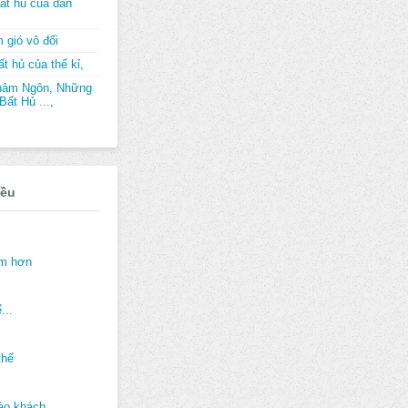
ất hủ của dân
 gió vô đối
t hủ của thế kỉ,
hâm Ngôn, Những
ất Hủ ...,
iều
ảm hơn
...
thế
ào khách