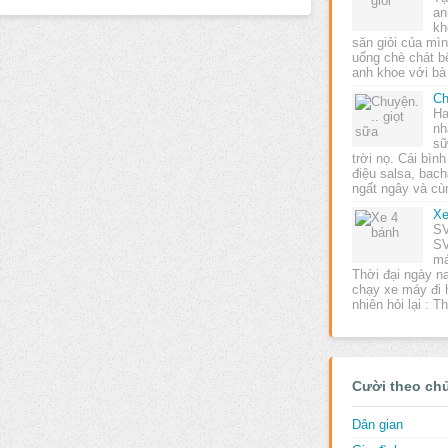
an
kh
săn giỏi của mìn
uống chè chát b
anh khoe với b
Ch
Ha
nh
sữ
trời nọ. Cái bìn
điệu salsa, bach
ngất ngây và c
Xe
SV
SV
má
Thời đại ngày 
chạy xe máy đi
nhiên hỏi lại : 
Cười theo ch
Dân gian