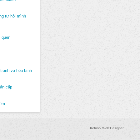
ng tự hỏi mình
 quen
tranh và hòa bình
hẩn cấp
hêm
Ketnooi Web Designer