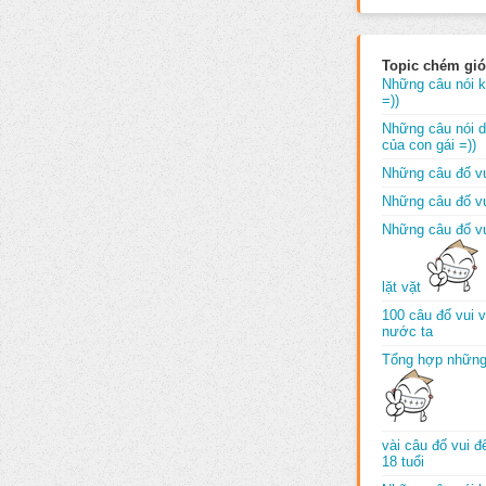
Topic chém gió
Những câu nói k
=))
Những câu nói dố
của con gái =))
Những câu đố vu
Những câu đố vu
Những câu đố vu
lặt vặt
100 câu đố vui 
nước ta
Tổng hợp những
vài câu đố vui 
18 tuổi