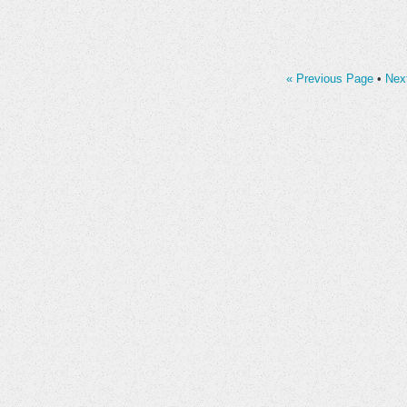
« Previous Page
•
Nex