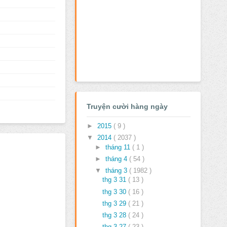
Truyện cười hàng ngày
►
2015
( 9 )
▼
2014
( 2037 )
►
tháng 11
( 1 )
►
tháng 4
( 54 )
▼
tháng 3
( 1982 )
thg 3 31
( 13 )
thg 3 30
( 16 )
thg 3 29
( 21 )
thg 3 28
( 24 )
thg 3 27
( 23 )