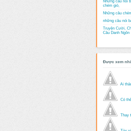
Những câu nói b
chém gió,
Những câu chém
những câu nói bấ
Truyện Cười, C
Câu Danh Ngôn B
Được xem nh
Ai th
Có thể
Thay 
Tùy v