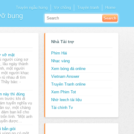
Truyện ngẫu hứng
Vợ chồng
Truyện tranh
Home
 vỡ bụng
Nhà Tài trợ
Phim Hài
 vỡ mật
i người cùng sợ
Nhạc vàng
, lâu ngày thành
nh, một người
Xem bóng đá online
, một người khạc
Vietnam Answer
 rủ nhau đi tìm
 Thầy bảo: -
Truyên Tranh online
Xem Phim Tot
n này thì đúng
m trước khi đi
Nhờ leech tài liệu
ám tuyển nghĩa vụ
ân sự, một chàng
Tài chính Tv
c đám bạn kể cho
trốn lính. “Một anh
tuyển được…
i bắn giỏi
i vùng nọ có một