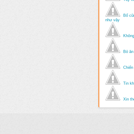
Bố cũ
như vậy
Không
Bỏ ăn
Chiến 
Tin k
Xin t