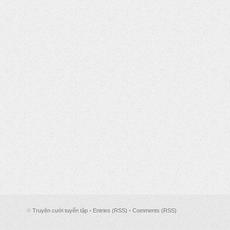
©
Truyện cười tuyển tập
•
Entries (RSS)
•
Comments (RSS)