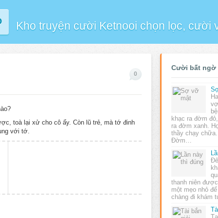
P
Kho truyện cười Ketnooi chọn lọc, cười
Cười bất ngờ
0
Sợ
Ha
vợ
nào?
bệ
khạc ra đờm đỏ
ợc, toà lại xử cho cô ấy. Còn lũ trẻ, mà tớ đinh
ra đờm xanh. Họ
ung với tớ.
thầy chạy chữa.
Ðờm…
Lầ
Đê
kh
qu
thanh niên đượ
một mẹo nhỏ để 
chàng đi khám 
Tà
Tạ