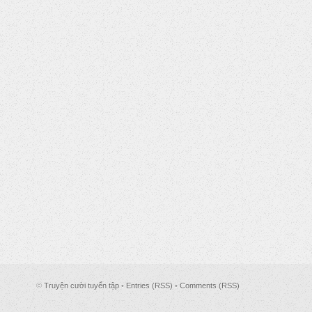
©
Truyện cười tuyển tập
•
Entries (RSS)
•
Comments (RSS)