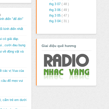
thg 3 07
( 48 )
thg 3 06
( 49 )
:
thg 3 05
( 47 )
inh điển "để đời"
thg 3 04
( 31 )
i kinh điển nhất
i có giải đáp.
i...cười đau bụng
Giai điệu quê hương
i về động vật và
về các vị Vua của
 câu đố mẹo vui
đê, cấm trẻ em dưới