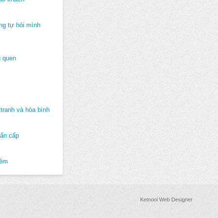
ng tự hỏi mình
 quen
tranh và hòa bình
hẩn cấp
hêm
Ketnooi Web Designer