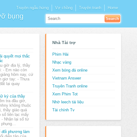
Truyện ngẫu hứng
Vợ chồng
Truyện tranh
Home
 vỡ bụng
Nhà Tài trợ
Phim Hài
ải quyết mọi thắc
ắc
Nhạc vàng
u giờ địa lý, thầy
i: - Em nào còn
Xem bóng đá online
 giảng hôm nay, cứ
Vietnam Answer
h giơ tay: - Thưa
 đất lại quay
Truyên Tranh online
Xem Phim Tot
ữ ký của thầy
ểm tra đầu giờ,
Nhờ leech tài liệu
nhny không thuộc
i, thầy giáo quá
Tài chính Tv
 sổ liên lạc mấy
 - Nhận lại sổ từ
ny phụng…
 đối phương làm
ổi diễn tập của