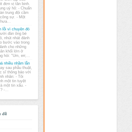
t đơn vị tân binh.
ung uý hô: - Chuẩn
oàn trung đội cầm
 công sự. - Một
 Thưa…
n lỗi vì chuyện đó
ười đàn ông bé
ỏ, nhút nhát đánh
o bước vào trong
dành cho những
hân khối lớn ở
ng hỏi: "Um, err,…
á nhiều nhầm lẫn
ay sau phẫu thuật,
c sĩ thông báo với
nh nhân: - Tôi
h một tin tuyệt
và một tin xấu. -
y? -…
ủ đề