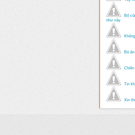
Bố cũ
như vậy
Không
Bỏ ăn
Chiến 
Tin k
Xin t