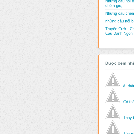
Những câu nói b
chém gió,
Những câu chém
những câu nói bấ
Truyện Cười, C
Câu Danh Ngôn B
Được xem nh
Ai th
Có thể
Thay 
Tùy v