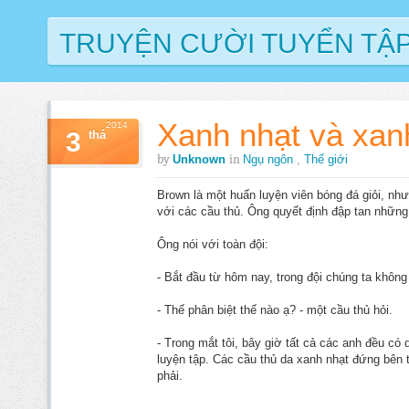
TRUYỆN CƯỜI TUYỂN TẬ
Xanh nhạt và xa
2014
3
thá
by
in
Unknown
Ngụ ngôn
,
Thế giới
Brown là một huấn luyện viên bóng đá giỏi, nhưn
với các cầu thủ. Ông quyết định đập tan những 
Ông nói với toàn đội:
- Bắt đầu từ hôm nay, trong đội chúng ta khôn
- Thế phân biệt thế nào ạ? - một cầu thủ hỏi.
- Trong mắt tôi, bây giờ tất cả các anh đều có
luyện tập. Các cầu thủ da xanh nhạt đứng bên
phải.