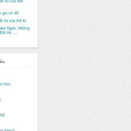
ất hủ của dân
 gió vô đối
t hủ của thế kỉ,
hâm Ngôn, Những
ất Hủ ...,
iều
ảm hơn
...
thế
ào khách