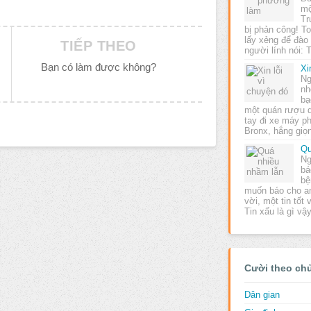
mộ
Tr
bị phản công! T
lấy xẻng để đào
TIẾP THEO
người lính nói:
Bạn có làm được không?
Xi
Ng
nh
bạ
một quán rượu 
tay đi xe máy p
Bronx, hắng giọ
Qu
Ng
bá
bệ
muốn báo cho an
vời, một tin tốt 
Tin xấu là gì vậ
Cười theo ch
Dân gian