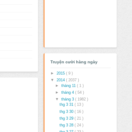
Truyện cười hàng ngày
►
2015
( 9 )
▼
2014
( 2037 )
►
tháng 11
( 1 )
►
tháng 4
( 54 )
▼
tháng 3
( 1982 )
thg 3 31
( 13 )
thg 3 30
( 16 )
thg 3 29
( 21 )
thg 3 28
( 24 )
thg 3 27
( 23 )