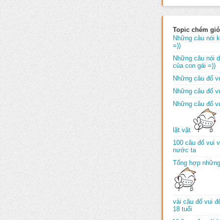
Topic chém gió
Những câu nói k
=))
Những câu nói dố
của con gái =))
Những câu đố vu
Những câu đố vu
Những câu đố vu
lặt vặt
100 câu đố vui 
nước ta
Tổng hợp những
vài câu đố vui 
18 tuổi