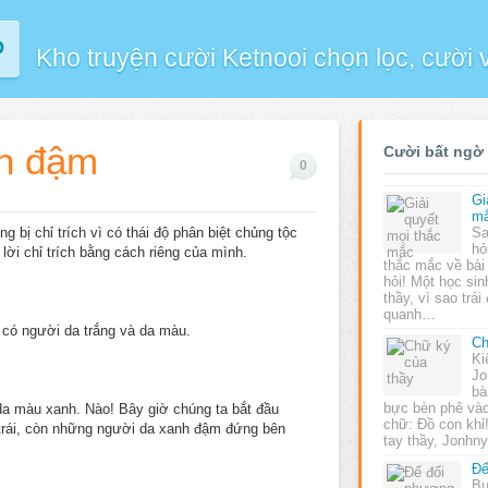
P
Kho truyện cười Ketnooi chọn lọc, cười
nh đậm
Cười bất ngờ
0
Gi
m
g bị chỉ trích vì có thái độ phân biệt chủng tộc
Sa
hỏ
lời chỉ trích bằng cách riêng của mình.
thắc mắc về bài
hỏi! Một học sin
thầy, vì sao trái
quanh…
g có người da trắng và da màu.
Ch
Ki
Jo
bà
bực bèn phê vào
 da màu xanh. Nào! Bây giờ chúng ta bắt đầu
chữ: Đồ con khỉ!
 trái, còn những người da xanh đậm đứng bên
tay thầy, Jonh
Để
Bu