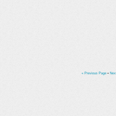
« Previous Page
•
Nex