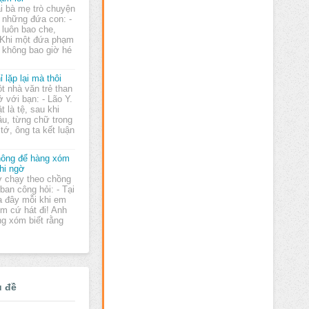
i bà mẹ trò chuyện
 những đứa con: -
 luôn bao che,
 Khi một đứa phạm
ia không bao giờ hé
ỉ lặp lại mà thôi
t nhà văn trẻ than
ở với bạn: - Lão Y.
ật là tệ, sau khi
âu, từng chữ trong
tớ, ông ta kết luận
ông để hàng xóm
hi ngờ
 chạy theo chồng
 ban công hỏi: - Tại
a đây mỗi khi em
Em cứ hát đi! Anh
g xóm biết rằng
ủ đề