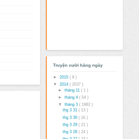
Truyện cười hàng ngày
►
2015
( 9 )
▼
2014
( 2037 )
►
tháng 11
( 1 )
►
tháng 4
( 54 )
▼
tháng 3
( 1982 )
thg 3 31
( 13 )
thg 3 30
( 16 )
thg 3 29
( 21 )
thg 3 28
( 24 )
thg 3 27
( 23 )