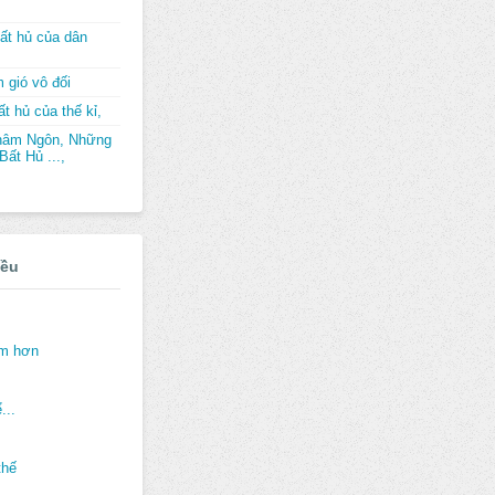
ất hủ của dân
 gió vô đối
t hủ của thế kỉ,
hâm Ngôn, Những
ất Hủ ...,
iều
ảm hơn
...
thế