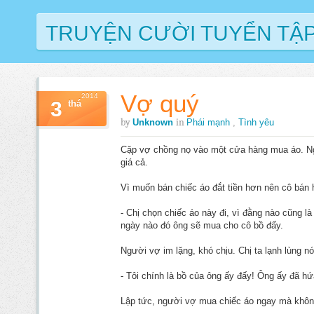
TRUYỆN CƯỜI TUYỂN TẬ
Vợ quý
2014
3
thá
by
in
Unknown
Phái mạnh
,
Tình yêu
Cặp vợ chồng nọ vào một cửa hàng mua áo. Ngư
giá cả.
Vì muốn bán chiếc áo đắt tiền hơn nên cô bán
- Chị chọn chiếc áo này đi, vì đằng nào cũng l
ngày nào đó ông sẽ mua cho cô bồ đấy.
Người vợ im lặng, khó chịu. Chị ta lạnh lùng nó
- Tôi chính là bồ của ông ấy đấy! Ông ấy đã hứa
Lập tức, người vợ mua chiếc áo ngay mà không