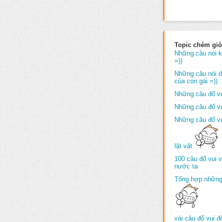
Topic chém gió
Những câu nói k
=))
Những câu nói dố
của con gái =))
Những câu đố vu
Những câu đố vu
Những câu đố vu
lặt vặt
100 câu đố vui 
nước ta
Tổng hợp những
vài câu đố vui 