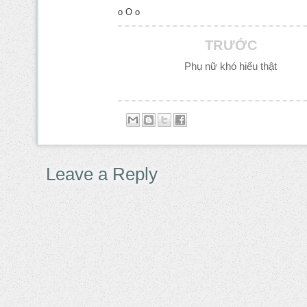
o O o
TRƯỚC
Phụ nữ khó hiểu thật
Leave a Reply