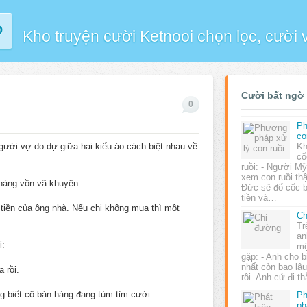
P
Kho truyện cười Ketnooi chọn lọc, cười
Cười bất ngờ
0
Ph
co
ời vợ do dự giữa hai kiểu áo cách biệt nhau về
Kh
cố
ruồi: - Người Mỹ
xem con ruồi thậ
 hàng vồn vã khuyên:
Đức sẽ đổ cốc b
tiền và…
à tiền của ông nhà. Nếu chị không mua thì một
Ch
Tr
an
i:
mộ
gặp: - Anh cho b
nhất còn bao lâ
 rồi.
rồi. Anh cứ đi 
 biết cô bán hàng đang tủm tỉm cười...
Ph
ph