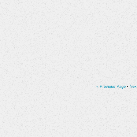
« Previous Page
•
Nex