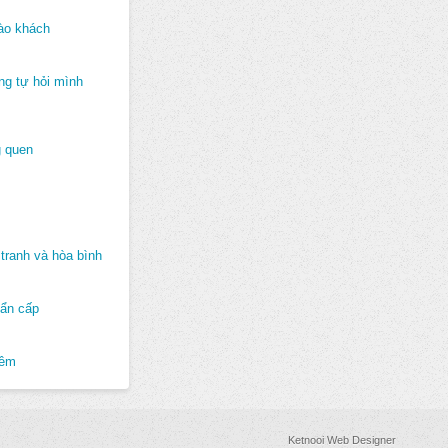
ào khách
ng tự hỏi mình
 quen
tranh và hòa bình
hẩn cấp
hêm
Ketnooi Web Designer