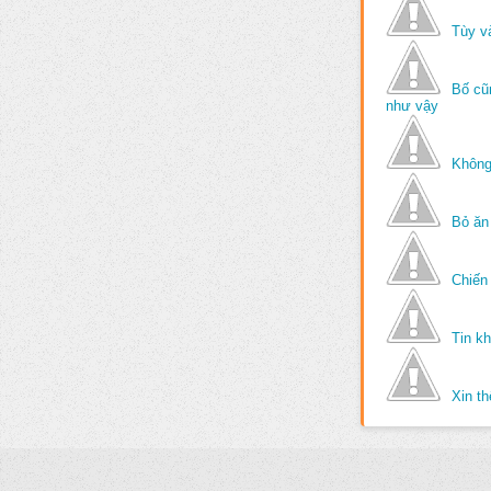
Tùy v
Bố cũ
như vậy
Không
Bỏ ăn
Chiến 
Tin k
Xin t