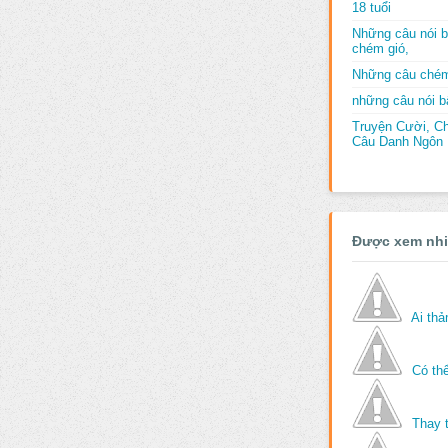
18 tuổi
Những câu nói b
chém gió,
Những câu chém
những câu nói bấ
Truyện Cười, C
Câu Danh Ngôn B
Được xem nh
Ai th
Có thể
Thay 