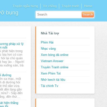
Truyện ngẫu hứng
Vợ chồng
Truyện tranh
Home
 vỡ bụng
Nhà Tài trợ
Phim Hài
ương pháp xử lý
n ruồi
Nhạc vàng
i phát hiện trong
c bia hơi có con
Xem bóng đá online
 hỏi lại chủ quán
Vietnam Answer
t hay ảo. - Người
ia xuống sàn, trả
Truyên Tranh online
Xem Phim Tot
ỉ đường
ên sa mạc, một
Nhờ leech tài liệu
h đi đường hỏi
t thổ dân vừa
Tài chính Tv
iết đến làng gần
u nữa? - Sắp đến
thẳng, đến thứ…
át hiện thằng
ạm lỗi