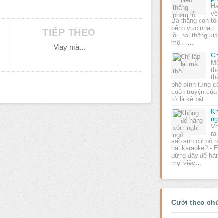
Ha
về
Ba thằng con tôi
bênh vực nhau.
TIẾP THEO
lỗi, hai thằng k
môi. -…
May mà...
Ch
Mộ
th
th
phê bình từng c
cuốn truyện của 
tớ là kẻ bất…
Kh
ng
Vợ
ra
sao anh cứ bỏ r
hát karaoke? - 
đứng đây để hàn
mọi việc…
Cười theo ch