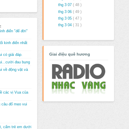
thg 3 07
( 48 )
thg 3 06
( 49 )
thg 3 05
( 47 )
thg 3 04
( 31 )
:
inh điển "để đời"
i kinh điển nhất
Giai điệu quê hương
i có giải đáp.
i...cười đau bụng
i về động vật và
về các vị Vua của
 câu đố mẹo vui
đê, cấm trẻ em dưới