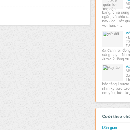
Mộ
mă
băng, chĩa súng
ngân, và chìa r
này đọc lướt qu
với hắn: -…
Vỡ
- 
20
Đó
đã đánh rơi đồn
sáng nay. - Như
được 2 đồng x
Vá
Mộ
đứ
Th
bảo tàng Louvre
nhìn kỹ bức tượn
em yêu, bức tư
Cười theo ch
Dân gian