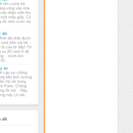
t tên cướp trẻ
ng xông vào nhà
 vào nhân viên thu
a một mẩu giấy. Cô
a rồi mỉm cười nói
 đôi
Mình đã nhặt được
 cent trên vỉa hè. -
 là của tớ đấy! Tớ
g xu 20 cent ở đó
ng... mình tìm
u 10…
y áo
t cặp vợ chồng
ng bên bức tượng
ần Vệ nữ trong
 ở Paris. Chồng
g rồi nói: - Này,
ợng này có nét…
ủ đề