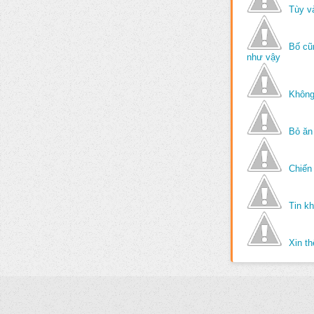
Tùy v
Bố cũ
như vậy
Không
Bỏ ăn
Chiến 
Tin k
Xin t