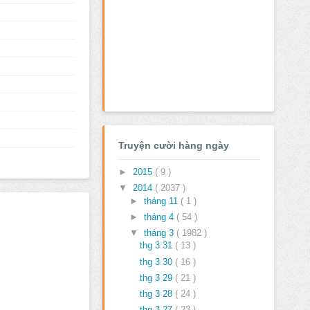
Truyện cười hàng ngày
►
2015
( 9 )
▼
2014
( 2037 )
►
tháng 11
( 1 )
►
tháng 4
( 54 )
▼
tháng 3
( 1982 )
thg 3 31
( 13 )
thg 3 30
( 16 )
thg 3 29
( 21 )
thg 3 28
( 24 )
thg 3 27
( 23 )