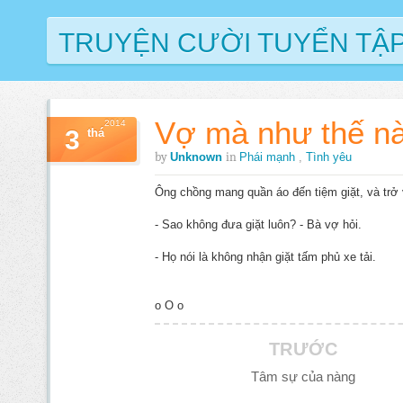
TRUYỆN CƯỜI TUYỂN TẬ
Vợ mà như thế n
2014
3
thá
by
in
Unknown
Phái mạnh
,
Tình yêu
Ông chồng mang quần áo đến tiệm giặt, và trở 
- Sao không đưa giặt luôn? - Bà vợ hỏi.
- Họ nói là không nhận giặt tấm phủ xe tải.
o O o
TRƯỚC
Tâm sự của nàng