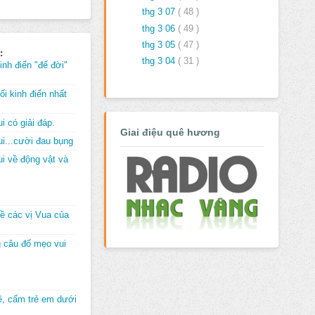
thg 3 07
( 48 )
thg 3 06
( 49 )
thg 3 05
( 47 )
:
thg 3 04
( 31 )
inh điển "để đời"
i kinh điển nhất
i có giải đáp.
Giai điệu quê hương
i...cười đau bụng
i về động vật và
về các vị Vua của
 câu đố mẹo vui
đê, cấm trẻ em dưới