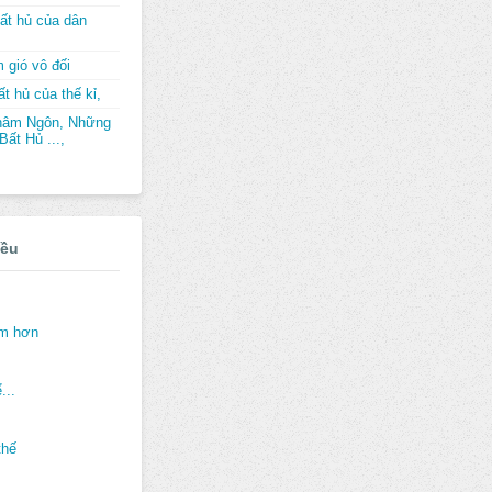
ất hủ của dân
 gió vô đối
t hủ của thế kỉ,
hâm Ngôn, Những
ất Hủ ...,
iều
ảm hơn
...
thế