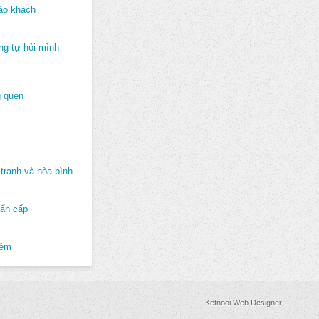
ào khách
ng tự hỏi mình
 quen
tranh và hòa bình
hẩn cấp
hêm
Ketnooi Web Designer