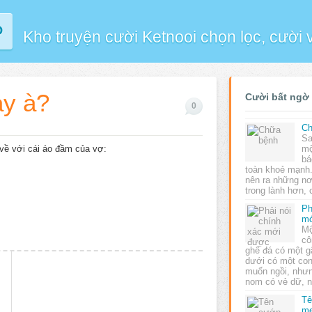
P
Kho truyện cười Ketnooi chọn lọc, cười
ày à?
Cười bất ngờ
0
Ch
Sa
về với cái áo đầm của vợ:
mộ
bá
toàn khoẻ mạnh.
nên ra những nơ
trong lành hơn
Ph
m
Mộ
cô
ghế đá có một g
dưới có một co
muốn ngồi, nhưn
nom có vẻ dữ,
Tê
mẹ