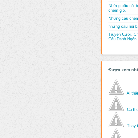
Những câu nói b
chém gió,
Những câu chém
những câu nói bấ
Truyện Cười, C
Câu Danh Ngôn B
Được xem nh
Ai th
Có thể
Thay 