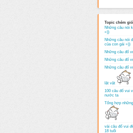
Topic chém gió
Những câu nói k
=))
Những câu nói dố
của con gái =))
Những câu đố vu
Những câu đố vu
Những câu đố vu
lặt vặt
100 câu đố vui 
nước ta
Tổng hợp những
vài câu đố vui 
18 tuổi