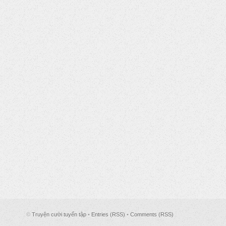
©
Truyện cười tuyển tập
•
Entries (RSS)
•
Comments (RSS)