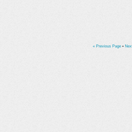
« Previous Page
•
Nex