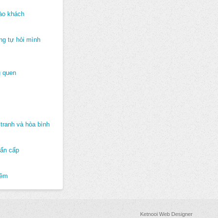
ào khách
ng tự hỏi mình
 quen
tranh và hòa bình
hẩn cấp
hêm
Ketnooi Web Designer