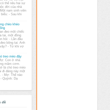
 có thể nêu hai sự
uộc đời của nhà
 Một nam sinh viên
biểu: - Sau khi
ng chèo khéo
ống
an đeo một chiếc
a tai, một đồng
n hỏi: - Lần đầu
h đeo bông tai. Anh
vậy? - Từ khi vợ
ó treo mèo đậy
Mợ: Con ở nhà
ông mâm cơm.
ớ là chó treo mèo
i đi đàng này một
u… - Mợ: Thế nào
 - Quỷnh: Dạ
ủ đề