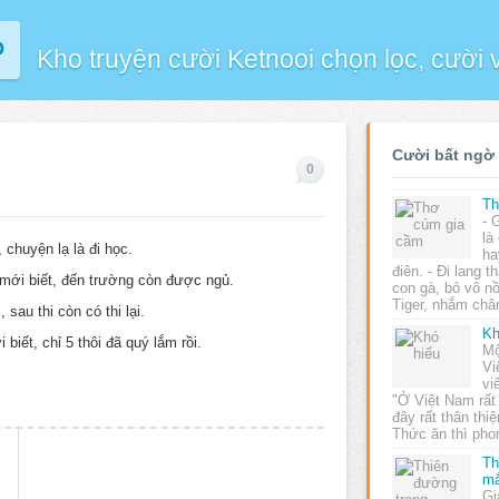
P
Kho truyện cười Ketnooi chọn lọc, cười
Cười bất ngờ
0
Th
- 
là
 chuyện lạ là đi học.
ha
điên. - Đi lang t
 mới biết, đến trường còn được ngủ.
con gà, bỏ vô nồ
Tiger, nhắm ch
 sau thi còn có thi lại.
Kh
biết, chỉ 5 thôi đã quý lắm rồi.
Mộ
Vi
vi
"Ở Việt Nam rất
đây rất thân thiệ
Thức ăn thì ph
Th
mắ
Gi