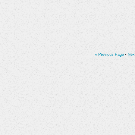
« Previous Page
•
Nex