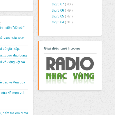
thg 3 07
( 48 )
thg 3 06
( 49 )
thg 3 05
( 47 )
thg 3 04
( 31 )
:
inh điển "để đời"
i kinh điển nhất
Giai điệu quê hương
i có giải đáp.
i...cười đau bụng
i về động vật và
về các vị Vua của
 câu đố mẹo vui
đê, cấm trẻ em dưới