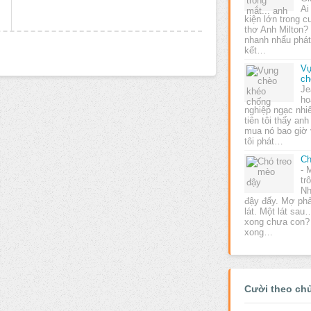
Ai
kiện lớn trong c
thơ Anh Milton?
nhanh nhẩu phát 
kết…
Vụ
ch
Je
ho
nghiệp ngạc nhiê
tiên tôi thấy an
mua nó bao giờ 
tôi phát…
Ch
- 
tr
Nh
đậy đấy. Mợ phả
lát. Một lát sa
xong chưa con?
xong…
Cười theo ch