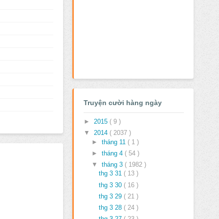
Truyện cười hàng ngày
►
2015
( 9 )
▼
2014
( 2037 )
►
tháng 11
( 1 )
►
tháng 4
( 54 )
▼
tháng 3
( 1982 )
thg 3 31
( 13 )
thg 3 30
( 16 )
thg 3 29
( 21 )
thg 3 28
( 24 )
thg 3 27
( 23 )