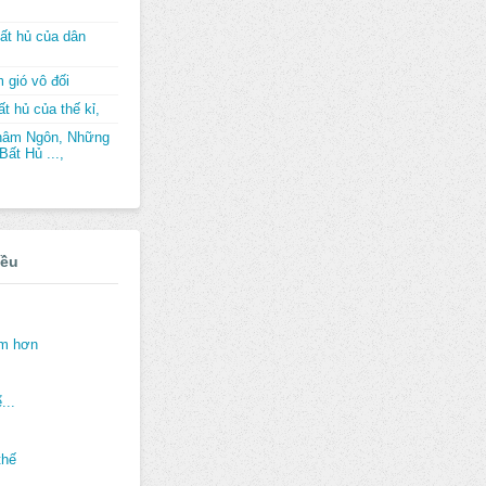
ất hủ của dân
 gió vô đối
t hủ của thế kỉ,
hâm Ngôn, Những
ất Hủ ...,
iều
ảm hơn
...
thế