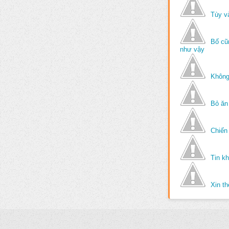
Tùy v
Bố cũ
như vậy
Không
Bỏ ăn
Chiến 
Tin k
Xin t