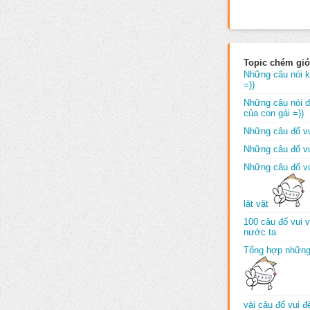
Topic chém gió
Những câu nói k
=))
Những câu nói dố
của con gái =))
Những câu đố vu
Những câu đố vu
Những câu đố vu
lặt vặt
100 câu đố vui 
nước ta
Tổng hợp những
vài câu đố vui 