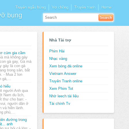
Truyện ngẫu hứng
Vợ chồng
Truyện tranh
Home
 vỡ bụng
Nhà Tài trợ
Phim Hài
ơ cúm gia cầm
Gà mà không gáy
Nhạc vàng
 con gà gay, Gà mà
y gáy là con gà
Xem bóng đá online
hang trong sân, bắt
Vietnam Answer
i. - Mua 2 lon
ân gà,…
Truyên Tranh online
ó hiểu
Xem Phim Tot
t người Anh qua
ệt Nam du lịch,
Nhờ leech tài liệu
ết thư cho bạn: -
 vui, người dân ở
Tài chính Tv
n và hiền lành.
ong phú,…
iên đường trong
t... anh
áo sư hỏi cả lớp: -