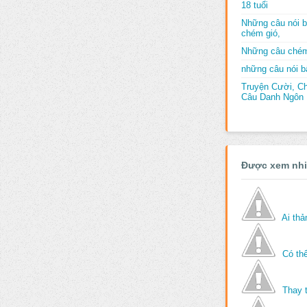
18 tuổi
Những câu nói b
chém gió,
Những câu chém
những câu nói bấ
Truyện Cười, C
Câu Danh Ngôn B
Được xem nh
Ai th
Có thể
Thay 