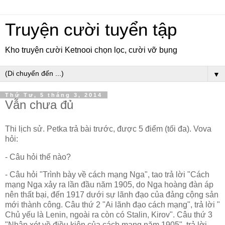
Truyện cười tuyển tập
Kho truyện cười Ketnooi chọn lọc, cười vỡ bụng
▼
Thứ Tư, 5 tháng 3, 2014
Vẫn chưa đủ
Thi lịch sử. Petka trả bài trước, được 5 điểm (tối đa). Vova
hỏi:
- Câu hỏi thế nào?
- Câu hỏi "Trình bày về cách mạng Nga", tao trả lời "Cách
mạng Nga xảy ra lần đầu năm 1905, do Nga hoàng đàn áp
nên thất bại, đến 1917 dưới sự lãnh đạo của đảng cộng sản
mới thành công. Câu thứ 2 "Ai lãnh đạo cách mạng", trả lời "
Chủ yếu là Lenin, ngoài ra còn có Stalin, Kirov". Câu thứ 3
"Nhận xét về điều kiện của cách mạng năm 1905", trả lời