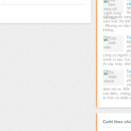
cá
Nh
Ro
chồng quay sang
xem kìa! Xe thế
- Nhưng xe này k
không…
Tì
Mộ
về
ph
cũng có người c
mình vì tao. Cả
Ai vậy mày, nh
Ti
Có
yê
cô
dám nói ra. Một 
can đảm, chàng 
tỏ tình và nhấn
Cười theo ch