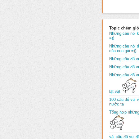
Topic chém gió
Những câu nói k
=))
Những câu nói dố
của con gái =))
Những câu đố vu
Những câu đố vu
Những câu đố vu
lặt vặt
100 câu đố vui 
nước ta
Tổng hợp những
vài câu đố vui 