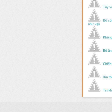
Tùy v
Bố cũ
như vậy
Không
Bỏ ăn
Chiến 
Xin t
Tin k