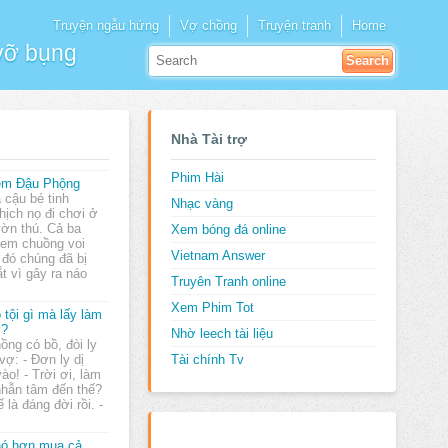
Truyện ngẫu hứng
Vợ chồng
Truyện tranh
Home
 vỡ bụng
Nhà Tài trợ
Phim Hài
ém Đậu Phộng
 cậu bé tinh
Nhạc vàng
hịch nọ đi chơi ở
ờn thú. Cả ba
Xem bóng đá online
xem chuồng voi
Vietnam Answer
đó chúng đã bị
t vì gây ra náo
Truyên Tranh online
Xem Phim Tot
 tội gì mà lấy làm
ợ?
Nhờ leech tài liệu
ồng có bồ, đòi ly
 vợ: - Đơn ly dị
Tài chính Tv
ào! - Trời ơi, làm
nhẫn tâm đến thế?
 là đáng đời rồi. -
ó hơn mua cả