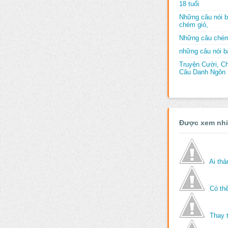
18 tuổi
Những câu nói b
chém gió,
Những câu chém
những câu nói bấ
Truyện Cười, C
Câu Danh Ngôn B
Được xem nh
Ai th
Có thể
Thay 