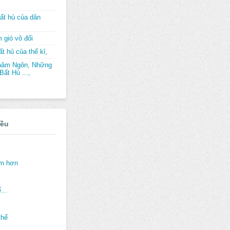
ất hủ của dân
 gió vô đối
t hủ của thế kỉ,
hâm Ngôn, Những
ất Hủ ...,
iều
ảm hơn
...
thế