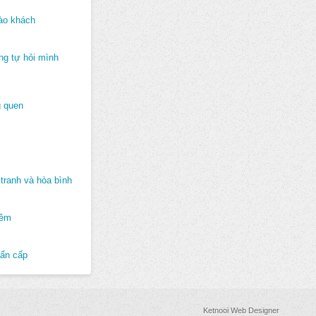
ào khách
ng tự hỏi mình
 quen
tranh và hòa bình
hêm
hẩn cấp
Ketnooi Web Designer