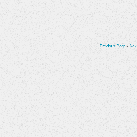
« Previous Page
•
Nex