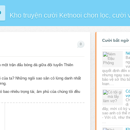
P
Kho truyện cười Ketnooi chọn lọc, cười
Cười bất ngờ
0
N
Ba
ng
một trận đấu bóng đá giữa đội tuyển Thiên
vư
quyết định đến 
nhưng ngay sau 
ội của ta? Những ngôi sao sân cỏ lừng danh nhất
bảo vệ sở thú bắ
ờng.
loạn.…
Có
 bao nhiêu trọng tài, âm phủ của chúng tôi đều
v
Ch
dị
đây, mời cô ký v
sao anh có thể 
- Với cô, như thế
…
Kh