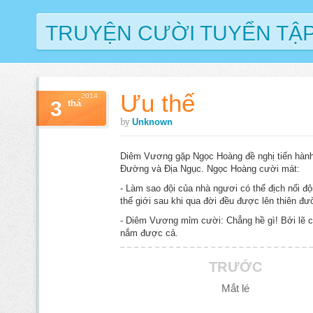
TRUYỆN CƯỜI TUYỂN TẬ
Ưu thế
2014
3
thá
by
Unknown
Diêm Vương gặp Ngọc Hoàng đề nghị tiến hành 
Đường và Địa Ngục. Ngọc Hoàng cười mát:
- Làm sao đội của nhà ngươi có thể địch nổi đ
thế giới sau khi qua đời đều được lên thiên đư
- Diêm Vương mỉm cười: Chẳng hề gì! Bởi lẽ có
nắm được cả.
TRƯỚC
Mắt lé