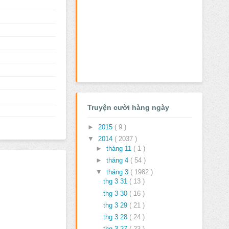
Truyện cười hàng ngày
►
2015
( 9 )
▼
2014
( 2037 )
►
tháng 11
( 1 )
►
tháng 4
( 54 )
▼
tháng 3
( 1982 )
thg 3 31
( 13 )
thg 3 30
( 16 )
thg 3 29
( 21 )
thg 3 28
( 24 )
thg 3 27
( 23 )