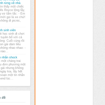
nh rừng về nhà
ìn thấy một chiếc
lls Royce lộng lẫy,
 vợ tấm tắc: - Em
 mới gọi là xe chứ!
hông đi picnic,
nh sinh viên
t học sinh đi chơi
 tuyên bố với cả
òng: Cuối cùng rồi
on gái dám liều
 phòng nhao nhao: -
ỏ nào…
n nhắn shock
 một chàng trai
u đơn phương một
 gái nhưng không
ngày kia, lấy hết
soạn một tin nhắn
 send lúc…
ủ đề