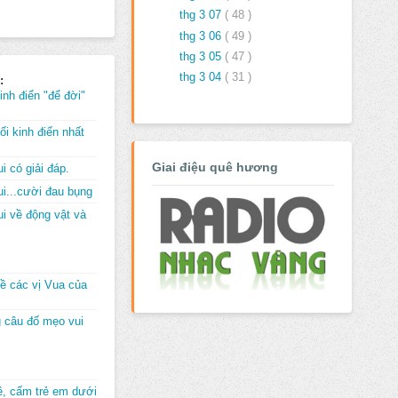
thg 3 07
( 48 )
thg 3 06
( 49 )
thg 3 05
( 47 )
thg 3 04
( 31 )
:
inh điển "để đời"
i kinh điển nhất
Giai điệu quê hương
i có giải đáp.
i...cười đau bụng
i về động vật và
về các vị Vua của
 câu đố mẹo vui
đê, cấm trẻ em dưới