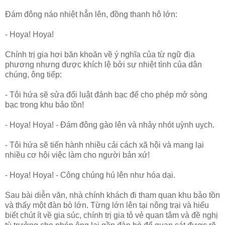
Đám đông náo nhiệt hẳn lên, đồng thanh hô lớn:
- Hoya! Hoya!
Chính trị gia hơi băn khoăn về ý nghĩa của từ ngữ địa
phương nhưng được khích lệ bởi sự nhiệt tình của dân
chúng, ông tiếp:
- Tôi hứa sẽ sửa đổi luật đánh bạc để cho phép mở sòng
bạc trong khu bảo tồn!
- Hoya! Hoya! - Đám đông gào lên và nhảy nhót uỳnh uỵch.
- Tôi hứa sẽ tiến hành nhiều cải cách xã hội và mang lại
nhiều cơ hội việc làm cho người bản xứ!
- Hoya! Hoya! - Công chúng hú lên như hóa dại.
Sau bài diễn văn, nhà chính khách đi tham quan khu bảo tồn
và thấy một đàn bò lớn. Từng lớn lên tại nông trại và hiểu
biết chút ít về gia súc, chính trị gia tỏ vẻ quan tâm và đề nghị