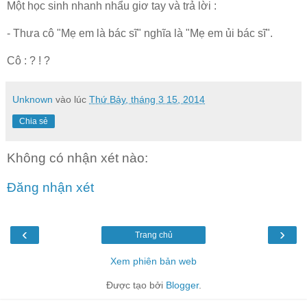
Một học sinh nhanh nhẩu giơ tay và trả lời :
- Thưa cô "Mẹ em là bác sĩ" nghĩa là "Mẹ em ủi bác sĩ".
Cô : ? ! ?
Unknown
vào lúc
Thứ Bảy, tháng 3 15, 2014
Chia sẻ
Không có nhận xét nào:
Đăng nhận xét
‹
›
Trang chủ
Xem phiên bản web
Được tạo bởi
Blogger
.