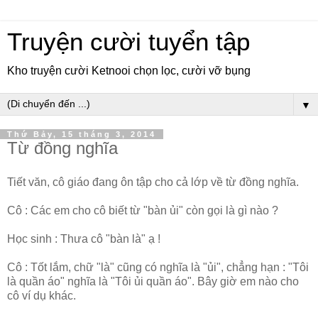
Truyện cười tuyển tập
Kho truyện cười Ketnooi chọn lọc, cười vỡ bụng
▼
Thứ Bảy, 15 tháng 3, 2014
Từ đồng nghĩa
Tiết văn, cô giáo đang ôn tập cho cả lớp về từ đồng nghĩa.
Cô : Các em cho cô biết từ "bàn ủi" còn gọi là gì nào ?
Học sinh : Thưa cô "bàn là" ạ !
Cô : Tốt lắm, chữ "là" cũng có nghĩa là "ủi", chẳng hạn : "Tôi
là quần áo" nghĩa là "Tôi ủi quần áo". Bây giờ em nào cho
cô ví dụ khác.