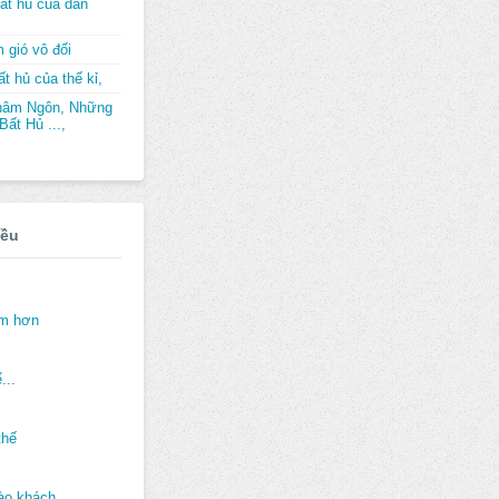
ất hủ của dân
 gió vô đối
t hủ của thế kỉ,
hâm Ngôn, Những
ất Hủ ...,
iều
ảm hơn
...
thế
ào khách