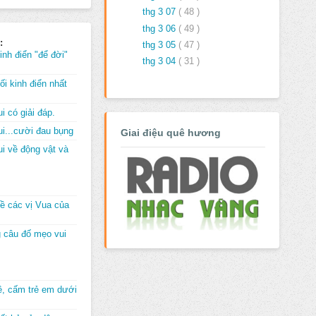
thg 3 07
( 48 )
thg 3 06
( 49 )
:
thg 3 05
( 47 )
inh điển "để đời"
thg 3 04
( 31 )
i kinh điển nhất
i có giải đáp.
i...cười đau bụng
Giai điệu quê hương
i về động vật và
về các vị Vua của
 câu đố mẹo vui
đê, cấm trẻ em dưới