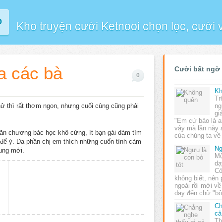
P
Kho truyện cười Ketnooi chọn lọc, cười
a các bà
Cười bất ngờ
0
Kh
Tr
hử thì rất thơm ngon, nhưng cuối cùng cũng phải
ng
gi
"Em cứ bảo là an
vậy mà lần này
ăn chương bác học khô cứng, ít bạn gái dám tìm
của chúng ta về
i để ý. Đa phần chị em thích những cuốn tình cảm
Ng
dung mới.
Mộ
dạ
Có
không biết, nên 
ngoài rồi mới về
dạy đến chữ "b
Ch
cả
Th