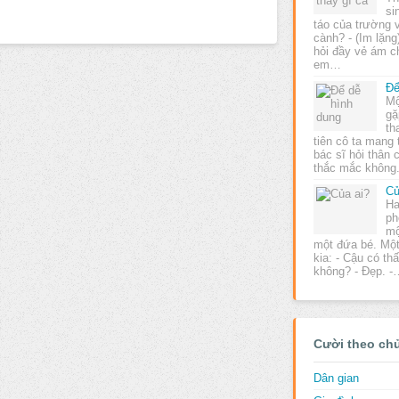
si
táo của trường 
cành? - (Im lặng
hỏi đầy vẻ ám ch
em…
Để
Mộ
gặ
th
tiên cô ta mang
bác sĩ hỏi thân 
thắc mắc không
Củ
Ha
ph
mộ
một đứa bé. Một
kia: - Cậu có th
không? - Đẹp. 
Cười theo ch
Dân gian