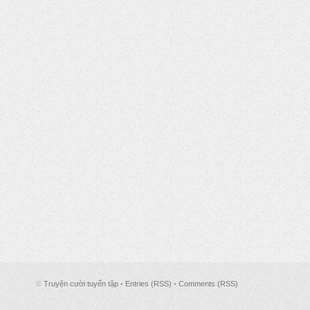
©
Truyện cười tuyển tập
•
Entries (RSS)
•
Comments (RSS)