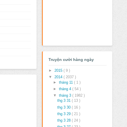
Truyện cười hàng ngày
►
2015
( 9 )
▼
2014
( 2037 )
►
tháng 11
( 1 )
►
tháng 4
( 54 )
▼
tháng 3
( 1982 )
thg 3 31
( 13 )
thg 3 30
( 16 )
thg 3 29
( 21 )
thg 3 28
( 24 )
thg 3 27
( 23 )