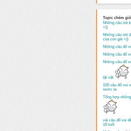
Topic chém gió
Những câu nói k
=))
Những câu nói dố
của con gái =))
Những câu đố vu
Những câu đố vu
Những câu đố vu
lặt vặt
100 câu đố vui 
nước ta
Tổng hợp những
vài câu đố vui 
18 tuổi