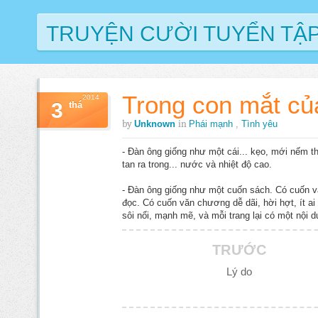
TRUYỆN CƯỜI TUYỂN TẬ
Trong con mắt củ
2014
3
thá
by
in
Unknown
Phái mạnh
,
Tình yêu
- Đàn ông giống như một cái... kẹo, mới nếm t
tan ra trong... nước và nhiệt độ cao.
- Đàn ông giống như một cuốn sách. Có cuốn v
đọc. Có cuốn văn chương dễ dãi, hời hợt, ít a
sôi nổi, mạnh mẽ, và mỗi trang lại có một nội 
TRƯỚC
Lý do