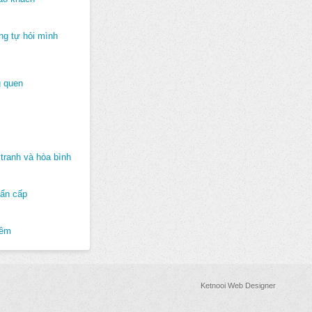
ng tự hỏi mình
 quen
tranh và hòa bình
hẩn cấp
hêm
Ketnooi Web Designer