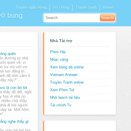
Truyện ngẫu hứng
Vợ chồng
Truyện tranh
Home
 vỡ bụng
Nhà Tài trợ
Phim Hài
ông quên
ên đường từ nhà
Nhạc vàng
ười quen về, vị
áo sư nói với vợ:
Xem bóng đá online
h hơi đãng trí,
Vietnam Answer
 anh đã nhớ cầm ô
 đây này?" -…
Truyên Tranh online
ưu là con bò tót
Xem Phim Tot
t thầy đồ dốt, ngồi
y học ở nhà nọ.
Nhờ leech tài liệu
 nhiều chữ thầy
phải đi hỏi người
Tài chính Tv
 dạy lại. Một hôm,
ôn"…
ẳng nghe thấy gì
ầy giáo trẻ hỏi học