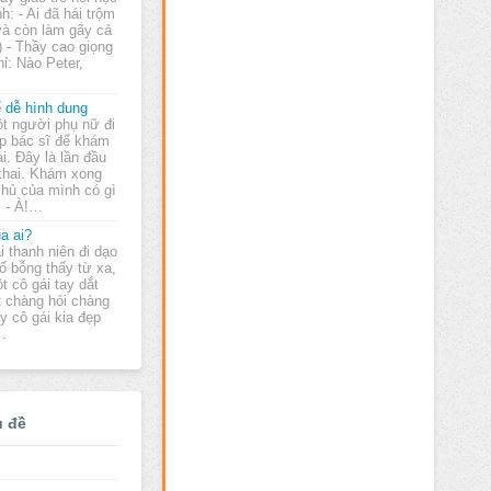
nh: - Ai đã hái trộm
và còn làm gãy cả
) - Thầy cao giọng
ỉ: Nào Peter,
 dễ hình dung
t người phụ nữ đi
p bác sĩ để khám
ai. Đây là lần đầu
 thai. Khám xong
chủ của mình có gì
. - À!…
a ai?
i thanh niên đi dạo
ố bỗng thấy từ xa,
t cô gái tay dắt
 chàng hỏi chàng
ấy cô gái kia đẹp
-…
ủ đề