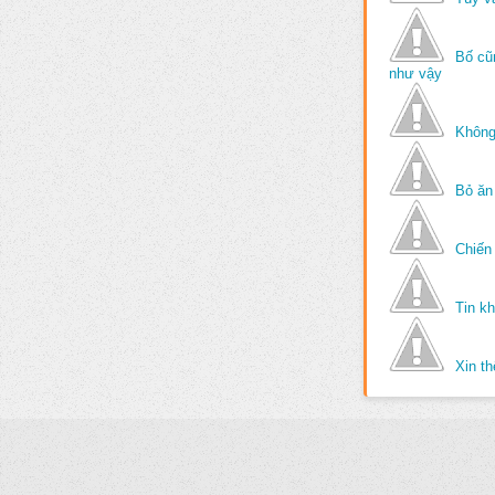
Bố cũ
như vậy
Không
Bỏ ăn
Chiến 
Tin k
Xin t