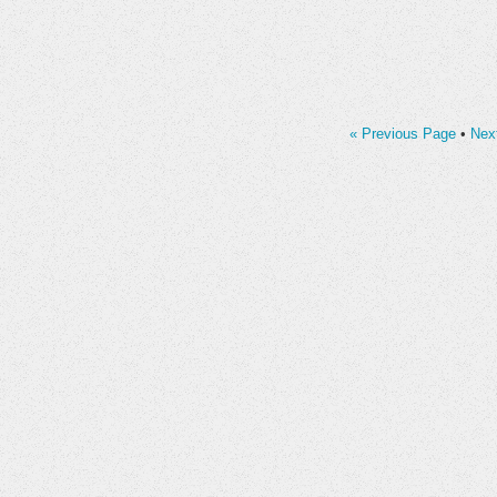
« Previous Page
•
Nex