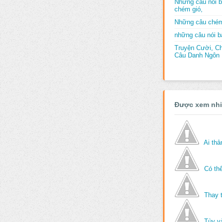
Những câu nói b
chém gió,
Những câu chém
những câu nói bấ
Truyện Cười, C
Câu Danh Ngôn B
Được xem nh
Ai th
Có thể
Thay 
Tùy v