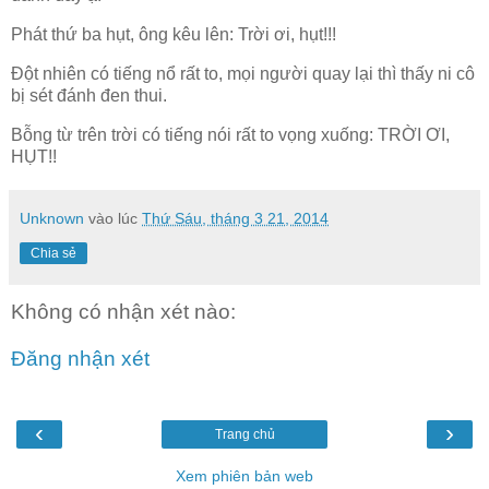
Phát thứ ba hụt, ông kêu lên: Trời ơi, hụt!!!
Đột nhiên có tiếng nổ rất to, mọi người quay lại thì thấy ni cô
bị sét đánh đen thui.
Bỗng từ trên trời có tiếng nói rất to vọng xuống: TRỜI ƠI,
HỤT!!
Unknown
vào lúc
Thứ Sáu, tháng 3 21, 2014
Chia sẻ
Không có nhận xét nào:
Đăng nhận xét
‹
›
Trang chủ
Xem phiên bản web