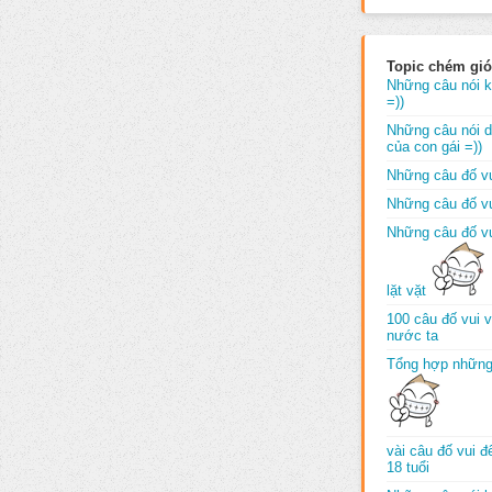
Topic chém gió
Những câu nói k
=))
Những câu nói dố
của con gái =))
Những câu đố vu
Những câu đố vu
Những câu đố vu
lặt vặt
100 câu đố vui 
nước ta
Tổng hợp những
vài câu đố vui 
18 tuổi