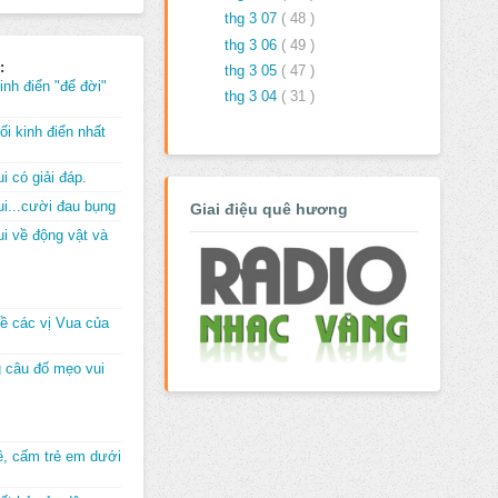
thg 3 07
( 48 )
thg 3 06
( 49 )
:
thg 3 05
( 47 )
inh điển "để đời"
thg 3 04
( 31 )
i kinh điển nhất
i có giải đáp.
i...cười đau bụng
Giai điệu quê hương
i về động vật và
về các vị Vua của
 câu đố mẹo vui
đê, cấm trẻ em dưới