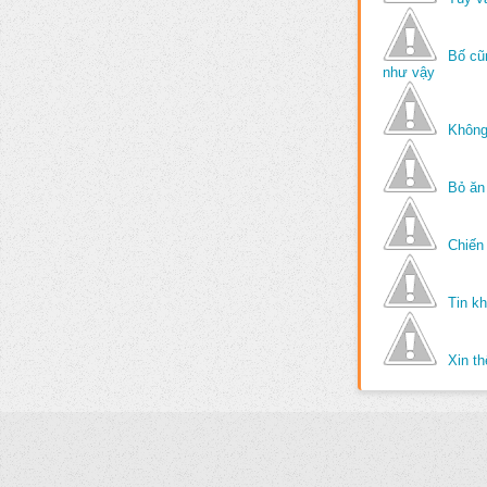
Bố cũ
như vậy
Không
Bỏ ăn
Chiến 
Tin k
Xin t