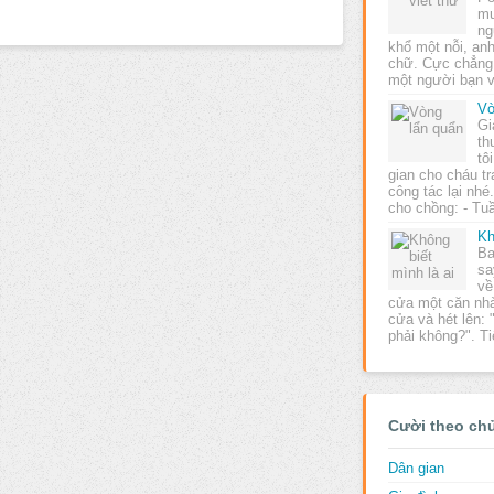
mu
ng
khổ một nỗi, anh
chữ. Cực chẳng
một người bạn v
Vò
Gi
th
tô
gian cho cháu t
công tác lại nhé.
cho chồng: - T
Kh
Ba
sa
về
cửa một căn nhà
cửa và hét lên:
phải không?". T
Cười theo ch
Dân gian