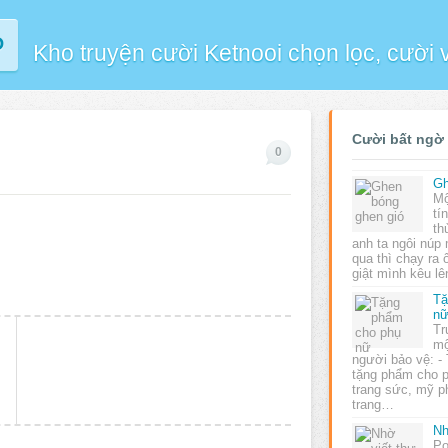
P
Kho truyện cười Ketnooi chọn lọc, cười
Cười bất ngờ
0
Gh
Mộ
tí
th
anh ta ngôi núp 
qua thì chạy ra
giật mình kêu l
Tặ
n
Tr
mộ
người bảo vệ: -
tặng phẩm cho 
trang sức, mỹ p
trang…
Nh
Po