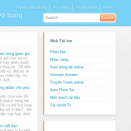
Truyện ngẫu hứng
Vợ chồng
Truyện tranh
Home
 vỡ bụng
Nhà Tài trợ
Phim Hài
en bóng ghen gió
t anh học trò có
Nhạc vàng
nh hay ghen muốn
ử lòng vợ. Tối đến
Xem bóng đá online
một xó, đợi vợ di
Vietnam Answer
 ôm chầm lấy. Vợ
ên. Anh…
Truyên Tranh online
ng phẩm cho phụ
Xem Phim Tot
ữ
ước cửa siêu thị,
Nhờ leech tài liệu
t khách hàng hỏi
 Tôi có thể tìm mua
Tài chính Tv
phụ nữ ở đâu? - Đồ
hẩm các loại, thời
ờ viết thư
p đi làm ở xa nên