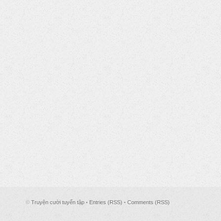
©
Truyện cười tuyển tập
•
Entries (RSS)
•
Comments (RSS)