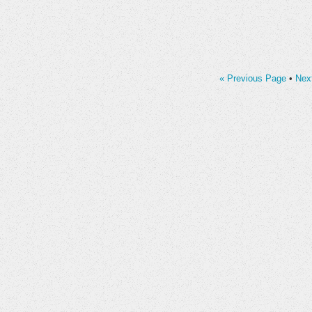
« Previous Page
•
Nex