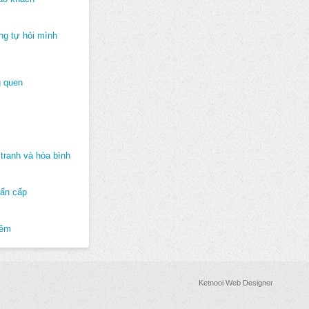
ng tự hỏi mình
 quen
tranh và hòa bình
hẩn cấp
hêm
Ketnooi Web Designer