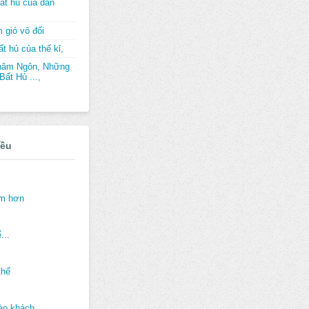
ất hủ của dân
 gió vô đối
t hủ của thế kỉ,
hâm Ngôn, Những
ất Hủ ...,
iều
ảm hơn
...
thế
ào khách