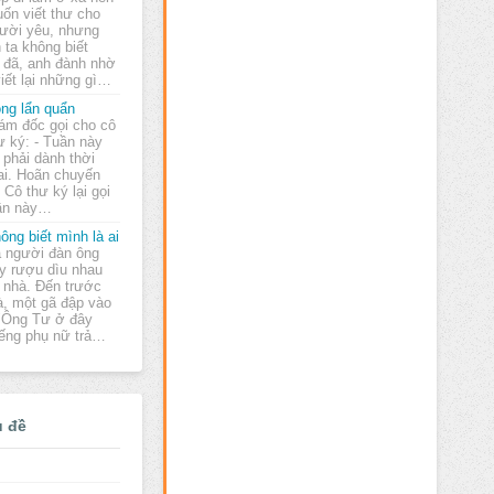
ốn viết thư cho
ười yêu, nhưng
 ta không biết
 đã, anh đành nhờ
iết lại những gì…
ng lẩn quẩn
ám đốc gọi cho cô
ư ký: - Tuần này
i phải dành thời
rai. Hoãn chuyến
 Cô thư ký lại gọi
uần này…
ông biết mình là ai
 người đàn ông
y rượu dìu nhau
 nhà. Đến trước
, một gã đập vào
 "Ông Tư ở đây
iếng phụ nữ trả…
ủ đề