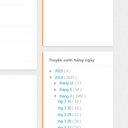
Truyện cười hàng ngày
►
2015
( 9 )
▼
2014
( 2037 )
►
tháng 11
( 1 )
►
tháng 4
( 54 )
▼
tháng 3
( 1982 )
thg 3 31
( 13 )
thg 3 30
( 16 )
thg 3 29
( 21 )
thg 3 28
( 24 )
thg 3 27
( 23 )