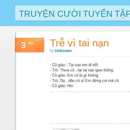
TRUYỆN CƯỜI TUYỂN TẬ
Trễ vì tai nạn
2014
3
thá
by
Unknown
- Cô giáo : Tại sao em đi trễ!
- Trò: Thưa cô , tại tai nạn giao thông.
- Cô giáo: Em có bị gì không
- Trò: Dạ…đâu có ạ! Em đứng coi mà cô.
- Cô giáo: Hm