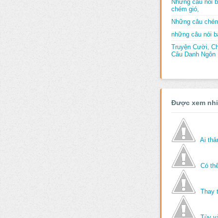
Những câu nói b
chém gió,
Những câu chém
những câu nói bấ
Truyện Cười, C
Câu Danh Ngôn B
Được xem nh
Ai th
Có thể
Thay 
Tùy v