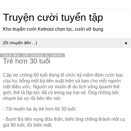
Truyện cười tuyển tập
Kho truyện cười Ketnooi chọn lọc, cười vỡ bụng
▼
Thứ Ba, 18 tháng 3, 2014
Trẻ hơn 30 tuổi
Cặp vợ chồng 60 tuổi đang tổ chức kỷ niệm đám cưới bạc
của họ, bỗng một bà tiên xuất hiện và ban cho mỗi người
một điều ước. Người vợ muốn đi du lịch vòng quanh thế
giới, thế là lập tức đã có trong tay hai vé. Ông chồng liếc
nhanh bà vợ rồi bẽn lẽn nói:
- Tôi muốn bà ấy trẻ hơn tôi 30 tuổi.
- Bum! Bà tiên vung đũa thần, biến ông chồng thành một cụ
già 90 tuổi, rồi biến mất.