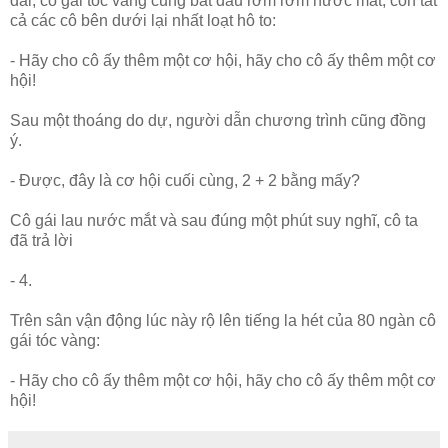
dài, cô gái tóc vàng cũng bắt đầu rơm rớm nước mắt, còn tất
cả các cô bên dưới lại nhất loạt hô to:
- Hãy cho cô ấy thêm một cơ hội, hãy cho cô ấy thêm một cơ
hội!
Sau một thoáng do dự, người dẫn chương trình cũng đồng
ý.
- Được, đây là cơ hội cuối cùng, 2 + 2 bằng mấy?
Cô gái lau nước mắt và sau đúng một phút suy nghĩ, cô ta
đã trả lời
- 4.
Trên sân vận động lúc này rộ lên tiếng la hét của 80 ngàn cô
gái tóc vàng:
- Hãy cho cô ấy thêm một cơ hội, hãy cho cô ấy thêm một cơ
hội!