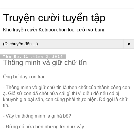
Truyện cười tuyển tập
Kho truyện cười Ketnooi chọn lọc, cười vỡ bụng
▼
Thứ Ba, 11 tháng 3, 2014
Thông minh và giữ chữ tín
Ông bố dạy con trai:
- Thông minh và giữ chữ tín là then chốt của thành công con
ạ. Giả sử con đã chót hứa cái gì thì vì điều đó nếu có bị
khuynh gia bại sản, con cũng phải thực hiện. Đó gọi là chữ
tín.
- Vậy thì thông minh là gì hả bố?
- Đừng có hứa hẹn những lời như vậy.