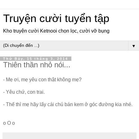
Truyện cười tuyển tập
Kho truyện cười Ketnooi chọn lọc, cười vỡ bụng
▼
Thứ Bảy, 15 tháng 3, 2014
Thiên thần nhỏ nói...
- Mẹ ơi, mẹ yêu con thật không mẹ?
- Yêu chứ, con trai.
- Thế thì mẹ hãy lấy cái chú bán kem ở góc đường kia nhé.
o O o