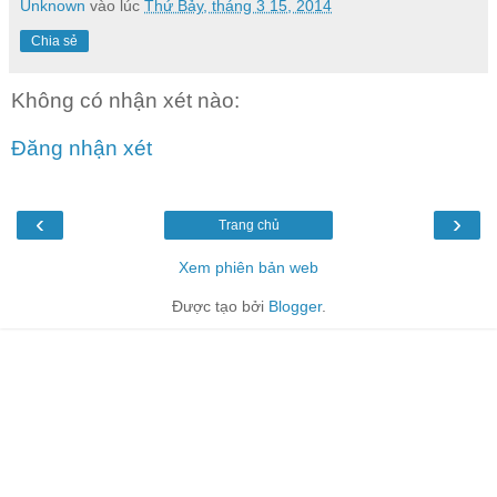
Unknown
vào lúc
Thứ Bảy, tháng 3 15, 2014
Chia sẻ
Không có nhận xét nào:
Đăng nhận xét
‹
›
Trang chủ
Xem phiên bản web
Được tạo bởi
Blogger
.