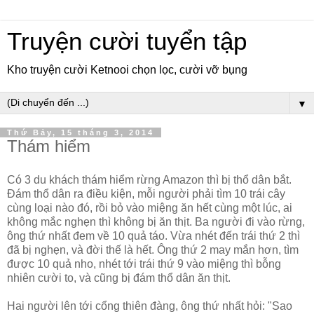
Truyện cười tuyển tập
Kho truyện cười Ketnooi chọn lọc, cười vỡ bụng
▼
Thứ Bảy, 15 tháng 3, 2014
Thám hiểm
Có 3 du khách thám hiểm rừng Amazon thì bị thổ dân bắt.
Đám thổ dân ra điều kiện, mỗi người phải tìm 10 trái cây
cùng loại nào đó, rồi bỏ vào miệng ăn hết cùng một lúc, ai
không mắc nghẹn thì không bị ăn thịt. Ba người đi vào rừng,
ông thứ nhất đem về 10 quả táo. Vừa nhét đến trái thứ 2 thì
đã bị nghẹn, và đời thế là hết. Ông thứ 2 may mắn hơn, tìm
được 10 quả nho, nhét tới trái thứ 9 vào miệng thì bỗng
nhiên cười to, và cũng bị đám thổ dân ăn thịt.
Hai người lên tới cổng thiên đàng, ông thứ nhất hỏi: "Sao