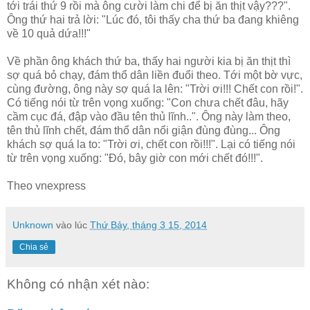
tới trái thứ 9 rồi mà ông cười làm chi để bị ăn thịt vậy???".
Ông thứ hai trả lời: "Lúc đó, tôi thấy cha thứ ba đang khiêng
về 10 quả dứa!!!"
Về phần ông khách thứ ba, thấy hai người kia bị ăn thịt thì
sợ quá bỏ chạy, đám thổ dân liền đuổi theo. Tới một bờ vực,
cùng đường, ông này sợ quá la lên: "Trời ơi!!! Chết con rồi!".
Có tiếng nói từ trên vọng xuống: "Con chưa chết đâu, hãy
cầm cục đá, đập vào đầu tên thủ lĩnh..". Ông này làm theo,
tên thủ lĩnh chết, đám thổ dân nổi giận đùng đùng... Ông
khách sợ quá la to: "Trời ơi, chết con rồi!!!". Lại có tiếng nói
từ trên vọng xuống: "Đó, bây giờ con mới chết đó!!!".
Theo vnexpress
Unknown
vào lúc
Thứ Bảy, tháng 3 15, 2014
Chia sẻ
Không có nhận xét nào: