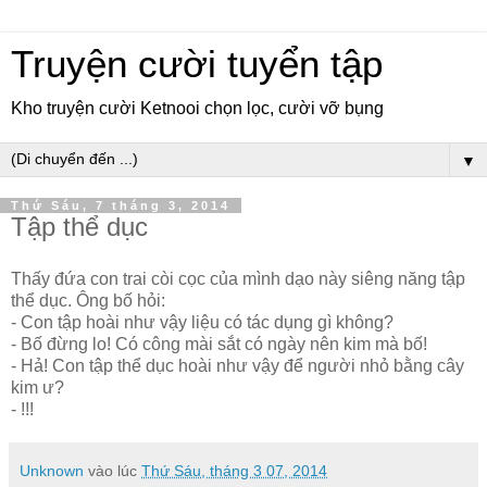
Truyện cười tuyển tập
Kho truyện cười Ketnooi chọn lọc, cười vỡ bụng
▼
Thứ Sáu, 7 tháng 3, 2014
Tập thể dục
Thấy đứa con trai còi cọc của mình dạo này siêng năng tập
thể dục. Ông bố hỏi:
- Con tập hoài như vậy liệu có tác dụng gì không?
- Bố đừng lo! Có công mài sắt có ngày nên kim mà bố!
- Hả! Con tập thể dục hoài như vậy để người nhỏ bằng cây
kim ư?
- !!!
Unknown
vào lúc
Thứ Sáu, tháng 3 07, 2014