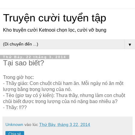
Truyện cười tuyển tập
Kho truyện cười Ketnooi chọn lọc, cười vỡ bụng
▼
Thứ Bảy, 22 tháng 3, 2014
Tại sao biết?
Trong giờ học:
- Thầy giáo: Con chuột chũi ham ăn. Mỗi ngày nó ăn một
lượng bằng trọng lượng của nó.
- Tèo (giơ tay có ý kiến): Thưa thầy, nhưng làm con chuột
chũi biết được trọng lượng của nó nặng bao nhiêu ạ?
- Thầy: !!??
Unknown
vào lúc
Thứ Bảy, tháng 3 22, 2014
Chia sẻ