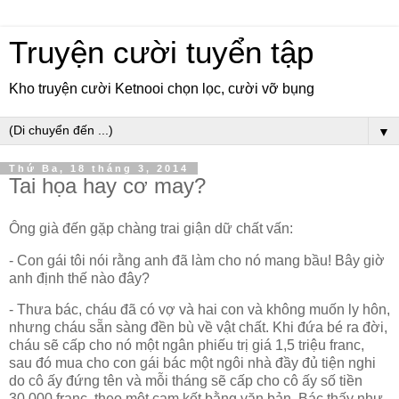
Truyện cười tuyển tập
Kho truyện cười Ketnooi chọn lọc, cười vỡ bụng
▼
Thứ Ba, 18 tháng 3, 2014
Tai họa hay cơ may?
Ông già đến gặp chàng trai giận dữ chất vấn:
- Con gái tôi nói rằng anh đã làm cho nó mang bầu! Bây giờ
anh định thế nào đây?
- Thưa bác, cháu đã có vợ và hai con và không muốn ly hôn,
nhưng cháu sẵn sàng đền bù về vật chất. Khi đứa bé ra đời,
cháu sẽ cấp cho nó một ngân phiếu trị giá 1,5 triệu franc,
sau đó mua cho con gái bác một ngôi nhà đầy đủ tiện nghi
do cô ấy đứng tên và mỗi tháng sẽ cấp cho cô ấy số tiền
30.000 franc, theo một cam kết bằng văn bản. Bác thấy như