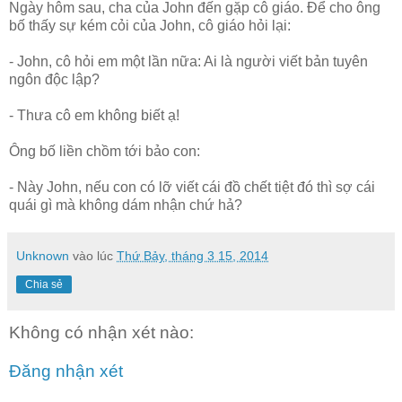
Ngày hôm sau, cha của John đến gặp cô giáo. Để cho ông
bố thấy sự kém cỏi của John, cô giáo hỏi lại:
- John, cô hỏi em một lần nữa: Ai là người viết bản tuyên
ngôn độc lập?
- Thưa cô em không biết ạ!
Ông bố liền chồm tới bảo con:
- Này John, nếu con có lỡ viết cái đồ chết tiệt đó thì sợ cái
quái gì mà không dám nhận chứ hả?
Unknown
vào lúc
Thứ Bảy, tháng 3 15, 2014
Chia sẻ
Không có nhận xét nào:
Đăng nhận xét