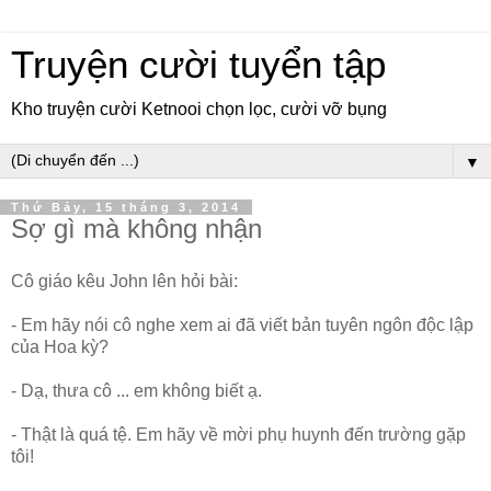
Truyện cười tuyển tập
Kho truyện cười Ketnooi chọn lọc, cười vỡ bụng
▼
Thứ Bảy, 15 tháng 3, 2014
Sợ gì mà không nhận
Cô giáo kêu John lên hỏi bài:
- Em hãy nói cô nghe xem ai đã viết bản tuyên ngôn độc lập
của Hoa kỳ?
- Dạ, thưa cô ... em không biết ạ.
- Thật là quá tệ. Em hãy về mời phụ huynh đến trường gặp
tôi!