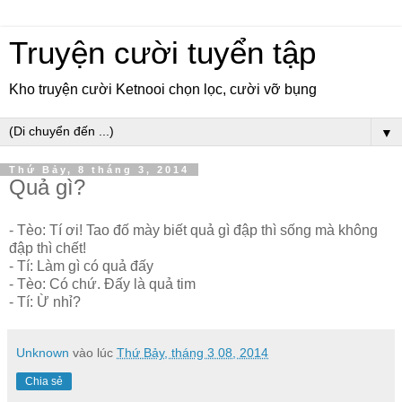
Truyện cười tuyển tập
Kho truyện cười Ketnooi chọn lọc, cười vỡ bụng
▼
Thứ Bảy, 8 tháng 3, 2014
Quả gì?
- Tèo: Tí ơi! Tao đố mày biết quả gì đập thì sống mà không
đập thì chết!
- Tí: Làm gì có quả đấy
- Tèo: Có chứ. Đấy là quả tim
- Tí: Ừ nhỉ?
Unknown
vào lúc
Thứ Bảy, tháng 3 08, 2014
Chia sẻ