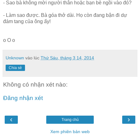
- Sao bà không mời người thân hoặc bạn bè ngồi vào đó?
- Làm sao được. Bà góa thở dài. Họ còn đang bận đi dự
đám tang của ông ấy!
o O o
Unknown
vào lúc
Thứ Sáu, tháng 3 14, 2014
Chia sẻ
Không có nhận xét nào:
Đăng nhận xét
‹
›
Trang chủ
Xem phiên bản web