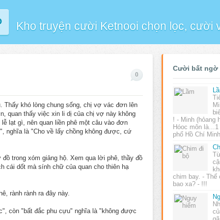
P
Kho truyện cười Ketnooi chọn lọc, cười
Cười bất ngờ
0
L
Ti
. Thấy khó lòng chung sống, chị vợ vác đơn lên
Mi
bi
, quan thấy việc xin li dị của chị vợ này không
! - Minh (hỏang 
lễ lạt gì, nên quan liền phê một câu vào đơn
Hóoc môn là…1 
", nghĩa là "Cho về lấy chồng không được, cứ
phố Hồ Chí Minh
Ch
Từ
y đồ trong xóm giảng hộ. Xem qua lời phê, thầy đồ
cậ
h cái dốt mà sính chữ của quan cho thiên hạ
kh
chim bay. - Thế 
bao xa? - !!!
hê, rành rành ra đây này.
Ng
Nh
ác", còn "bất đắc phu cựu" nghĩa là "không được
củ
gã