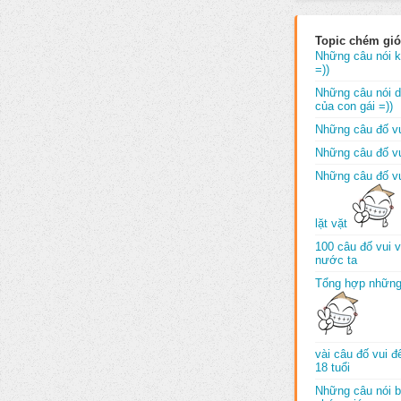
Topic chém gió
Những câu nói k
=))
Những câu nói dố
của con gái =))
Những câu đố vu
Những câu đố vu
Những câu đố vu
lặt vặt
100 câu đố vui 
nước ta
Tổng hợp những
vài câu đố vui 
18 tuổi
Những câu nói b