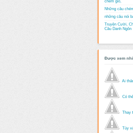
chém gió,
Những câu chém
những câu nói bấ
Truyện Cười, C
Câu Danh Ngôn B
Được xem nh
Ai th
Có thể
Thay 
Tùy v