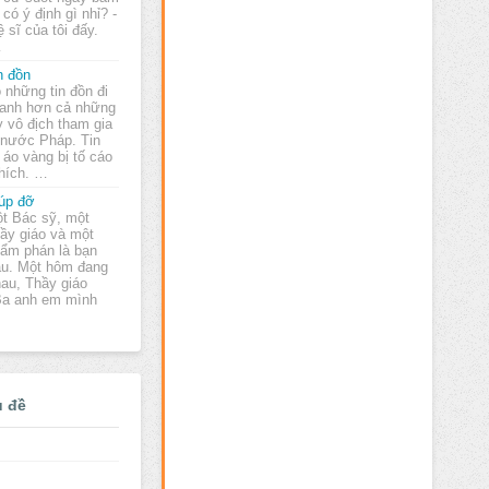
có ý định gì nhỉ? -
 sĩ của tôi đấy.
…
n đồn
 những tin đồn đi
anh hơn cả những
y vô địch tham gia
 nước Pháp. Tin
áo vàng bị tố cáo
thích. …
úp đỡ
t Bác sỹ, một
ầy giáo và một
ẩm phán là bạn
au. Một hôm đang
hau, Thầy giáo
 Ba anh em mình
ủ đề