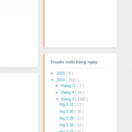
Truyện cười hàng ngày
►
2015
( 9 )
▼
2014
( 2037 )
►
tháng 11
( 1 )
►
tháng 4
( 54 )
▼
tháng 3
( 1982 )
thg 3 31
( 13 )
thg 3 30
( 16 )
thg 3 29
( 21 )
thg 3 28
( 24 )
thg 3 27
( 23 )