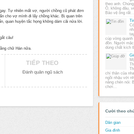
theo anh. Chúng 
Ồ, không đâu, vệ
ngay. Tự nhiên mất vợ, người chồng cũ phát đơn
Bảo vệ ông rất
ẩn cho vợ mình đi lấy chồng khác. Bị quan trên
Ti
uẩn, quan huyện tắc họng không dám cãi nửa lời.
Có
nh
ta
gắt câu!
cúp vòng quanh
đồn. Người mặc 
dùng chất kích 
bằng chữ Hán nữa.
Gi
Mộ
TIẾP THEO
Th
Th
Đánh quân ngũ sách
chí thân của nh
ngồi nhậu với n
nâng chén nói:
chơi…
Cười theo ch
Dân gian
Gia đình