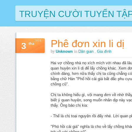
TRUYỆN CƯỜI TUYỂN TẬ
Phê đơn xin li dị
2014
3
thá
by
in
Unknown
Dân gian
,
Gia đình
Hai vợ chồng nhà nọ xích mích với nhau đã lâu
quan huyện xin li dị để lấy chồng khác. Xem đơn
chính đáng, hơn nữa thấy chị ta cũng chẳng có 
bằng chữ Hán "Phố hồi cải giá bất đắc phu cựu
chồng cũ".
Chị ta không hiểu gì, vội mang đơn về nhờ thầ
biết ý quan huyện, song muốn nhân dịp này vạc
thấy. Ông bảo chị kia:
- Thế là chị toại nguyện rồi đấy nhé. Lời quan p
"Phó hồi cải giá" nghĩa là cho về lấy chồng kh
trở về với chồng cũ".