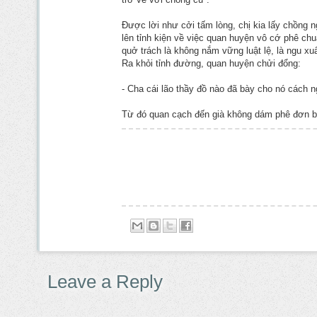
Ðược lời như cởi tấm lòng, chị kia lấy chồng 
lên tỉnh kiện về việc quan huyện vô cớ phê chu
quở trách là không nắm vững luật lệ, là ngu x
Ra khỏi tỉnh đường, quan huyện chửi đổng:
- Cha cái lão thầy đồ nào đã bày cho nó cách n
Từ đó quan cạch đến già không dám phê đơn 
Leave a Reply