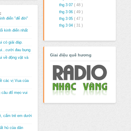
thg 3 07
( 48 )
thg 3 06
( 49 )
:
inh điển "để đời"
thg 3 05
( 47 )
thg 3 04
( 31 )
i kinh điển nhất
i có giải đáp.
i...cười đau bụng
Giai điệu quê hương
i về động vật và
về các vị Vua của
 câu đố mẹo vui
đê, cấm trẻ em dưới
ất hủ của dân