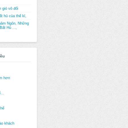
 gió vô đối
t hủ của thế kỉ,
hâm Ngôn, Những
ất Hủ ...,
iều
ảm hơn
...
thế
ào khách