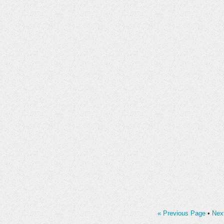
« Previous Page
•
Nex