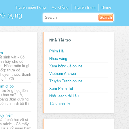
Truyện ngẫu hứng
Vợ chồng
Truyện tranh
Home
 vỡ bụng
Nhà Tài trợ
Phim Hài
ầm
ết sinh vật - Cô:
Nhạc vàng
nh hãy cho cô
ết: Hóoc môn là gì
Xem bóng đá online
hốt): thưa cô …
Vietnam Answer
huyện thuộc thành
 ạ ! - Cô:…
Truyên Tranh online
im đi bộ
Xem Phim Tot
 trường học đến
u bao xa? - À,
Nhờ leech tài liệu
oảng 3km đường
còn chim đi bộ thì
Tài chính Tv
uy hiểm
à tỉ phú hỏi vệ sĩ
a mình: - Có mấy
 cứ suốt ngày bám