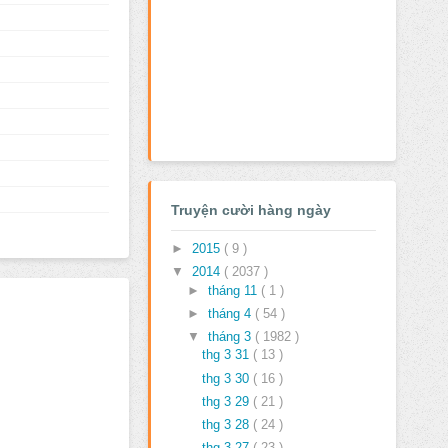
Truyện cười hàng ngày
►
2015
( 9 )
▼
2014
( 2037 )
►
tháng 11
( 1 )
►
tháng 4
( 54 )
▼
tháng 3
( 1982 )
thg 3 31
( 13 )
thg 3 30
( 16 )
thg 3 29
( 21 )
thg 3 28
( 24 )
thg 3 27
( 23 )