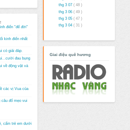
thg 3 07
( 48 )
thg 3 06
( 49 )
thg 3 05
( 47 )
:
thg 3 04
( 31 )
inh điển "để đời"
i kinh điển nhất
i có giải đáp.
Giai điệu quê hương
i...cười đau bụng
i về động vật và
về các vị Vua của
 câu đố mẹo vui
đê, cấm trẻ em dưới