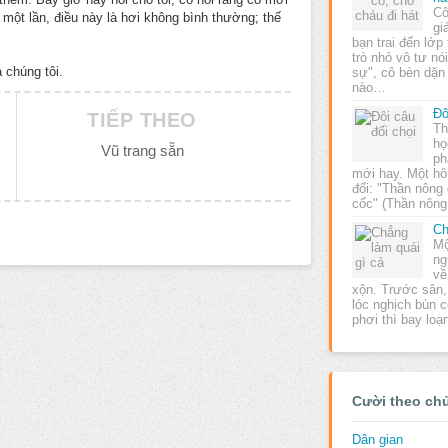
Cô
 một lần, điều này là hơi không bình thường; thế
gi
bạn trai đến lớ
trò nhỏ vô tư nó
 chúng tôi.
sự", cô bèn dặn 
nào…
Đô
TIẾP THEO
Th
họ
Vũ trang sẵn
ph
mới hay. Một hô
đối: "Thần nông
cốc" (Thần nôn
Ch
Mộ
ng
về
xộn. Trước sân,
lóc nghịch bùn 
phơi thì bay loạ
Cười theo ch
Dân gian