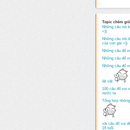
Topic chém gió
Những câu nói k
=))
Những câu nói dố
của con gái =))
Những câu đố vu
Những câu đố vu
Những câu đố vu
lặt vặt
100 câu đố vui 
nước ta
Tổng hợp những
vài câu đố vui 
18 tuổi