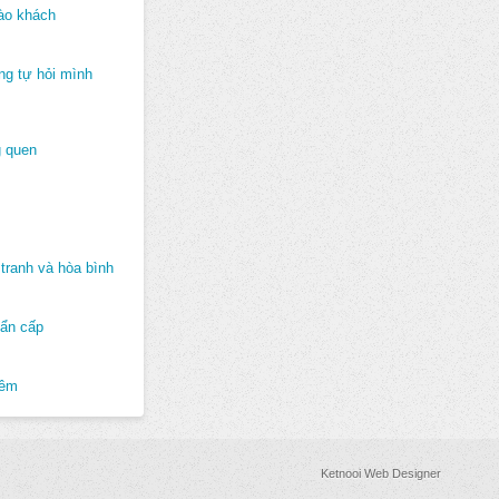
ào khách
ng tự hỏi mình
 quen
tranh và hòa bình
hẩn cấp
hêm
Ketnooi Web Designer