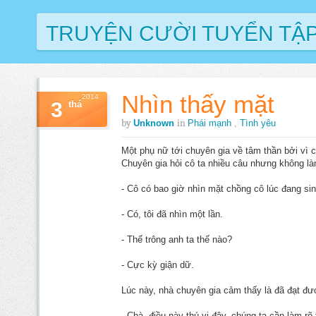
TRUYỆN CƯỜI TUYỂN TẬ
Nhìn thấy mặt
2014
3
thá
by
in
Unknown
Phái mạnh
,
Tình yêu
Một phụ nữ tới chuyên gia về tâm thần bởi vì c
Chuyên gia hỏi cô ta nhiều câu nhưng không là
- Cô có bao giờ nhìn mặt chồng cô lúc đang si
- Có, tôi đã nhìn một lần.
- Thế trông anh ta thế nào?
- Cực kỳ giận dữ.
Lúc này, nhà chuyên gia cảm thấy là đã đạt đượ
- Chà, điều này thú vị đây, chúng ta cần làm rõ