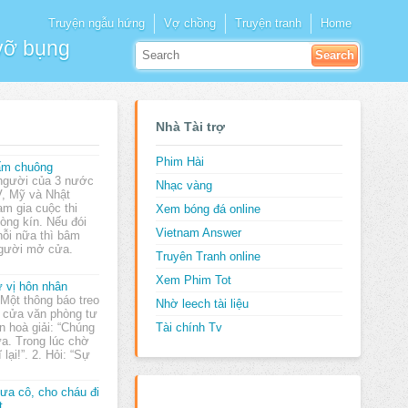
Truyện ngẫu hứng
Vợ chồng
Truyện tranh
Home
 vỡ bụng
Nhà Tài trợ
Phim Hài
m chuông
người của 3 nước
Nhạc vàng
, Mỹ và Nhật
am gia cuộc thi
Xem bóng đá online
hòng kín. Nếu đói
Vietnam Answer
nỗi nữa thì bâm
người mở cửa.
Truyên Tranh online
Xem Phim Tot
 vị hôn nhân
 Một thông báo treo
Nhờ leech tài liệu
i cửa văn phòng tư
n hoà giải: “Chúng
Tài chính Tv
rưa. Trong lúc chờ
 lại!”. 2. Hỏi: “Sự
ưa cô, cho cháu đi
t