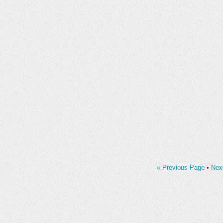
« Previous Page
•
Nex