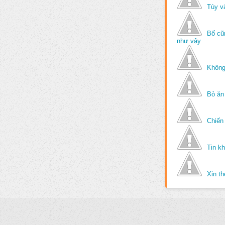
Tùy v
Bố cũ
như vậy
Không
Bỏ ăn
Chiến 
Tin k
Xin t