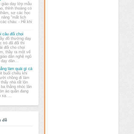
 giáo dạy lớp mẫu
áo, thỉnh thoảng có
p thăm, sợ các học
i năng "mất lịch
các cháu: - Hễ khi
i câu đối chọi
ầy đồ thường dạy
c trò đã đối thì
ải đối cho chọi
m, thầy ra một vế
 giáo dân nghệ ngũ
g dạy dân…
ẳng làm quái gì cả
t buổi chiều khi
ười chồng đi làm
 thấy nhà rất lộn
 ba thằng nhóc lăn
còn áo quần đang
n xạ. …
ủ đề