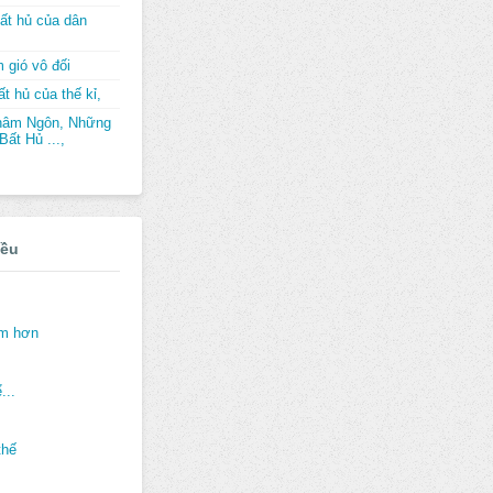
ất hủ của dân
 gió vô đối
t hủ của thế kỉ,
hâm Ngôn, Những
ất Hủ ...,
iều
ảm hơn
...
thế