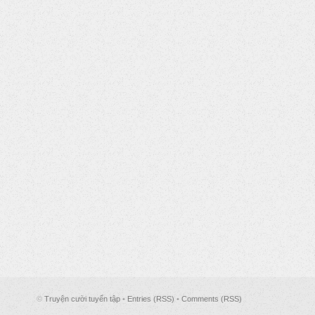
©
Truyện cười tuyển tập
•
Entries (RSS)
•
Comments (RSS)