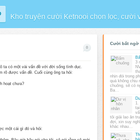
P
Kho truyện cười Ketnooi chọn lọc, cười
Cười bất ngờ
0
Bấ
3 
ô ta có một vài vấn đề với đời sống tình dục.
NV
th
m rõ được vấn đề. Cuối cùng ông ta hỏi:
nhịn đói trong p
quá không chịu 
nh hoạt chưa?
chuông, sẽ có 
Ba…
Dư
1.
tạ
vấ
tôi giải lao ăn t
đợi, xin suy nghĩ
khác nhau…
c một cái gì đó và hỏi:
Th
há
 thêm. Bây giờ hãy nói cho tôi, cô nói rằng cô mới