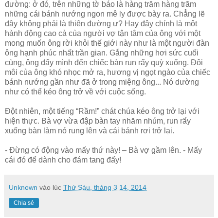
đường: ở đó, trên những tờ báo là hàng trăm hàng trăm
những cái bánh nướng ngon mê ly được bày ra. Chẳng lẽ
đây không phải là thiên đường ư? Hay đây chính là một
hành động cao cả của người vợ tận tâm của ông với một
mong muốn ông rời khỏi thế giới này như là một người đàn
ông hạnh phúc nhất trần gian. Gắng những hơi sức cuối
cùng, ông đẩy mình đến chiếc bàn run rẩy quỳ xuống. Đôi
môi của ông khó nhọc mở ra, hương vị ngọt ngào của chiếc
bánh nướng gần như đã ở trong miệng ông... Nó dường
như có thể kéo ông trở về với cuộc sống.
Đột nhiên, một tiếng “Rầm!” chát chúa kéo ông trở lại với
hiện thực. Bà vợ vừa đập bàn tay nhăm nhúm, run rẩy
xuống bàn làm nó rung lên và cái bánh rơi trở lại.
- Đừng có động vào mấy thứ này! – Bà vợ gầm lên. - Mấy
cái đó để dành cho đám tang đấy!
Unknown
vào lúc
Thứ Sáu, tháng 3 14, 2014
Chia sẻ