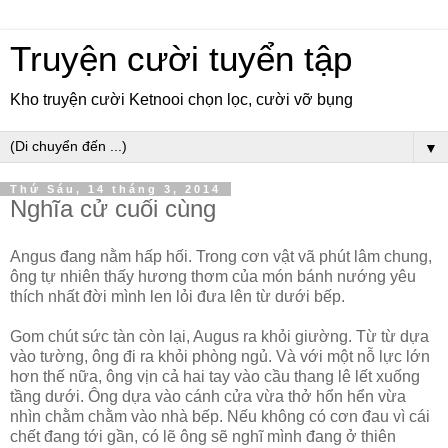
Truyện cười tuyển tập
Kho truyện cười Ketnooi chọn lọc, cười vỡ bụng
▼
Thứ Sáu, 14 tháng 3, 2014
Nghĩa cử cuối cùng
Angus đang nằm hấp hối. Trong cơn vật vã phút lâm chung,
ông tự nhiên thấy hương thơm của món bánh nướng yêu
thích nhất đời mình len lỏi đưa lên từ dưới bếp.
Gom chút sức tàn còn lại, Augus ra khỏi giường. Từ từ dựa
vào tường, ông đi ra khỏi phòng ngủ. Và với một nỗ lực lớn
hơn thế nữa, ông vịn cả hai tay vào cầu thang lê lết xuống
tầng dưới. Ông dựa vào cánh cửa vừa thở hổn hển vừa
nhìn chằm chằm vào nhà bếp. Nếu không có cơn đau vì cái
chết đang tới gần, có lẽ ông sẽ nghĩ mình đang ở thiên