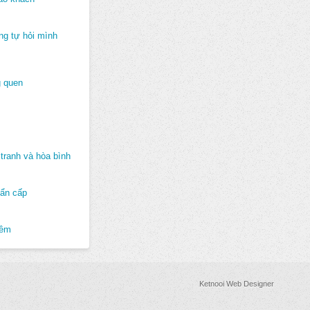
ng tự hỏi mình
 quen
tranh và hòa bình
hẩn cấp
hêm
Ketnooi Web Designer