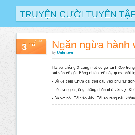
TRUYỆN CƯỜI TUYỂN TẬ
Ngăn ngừa hành v
2014
3
thá
by
Unknown
Hai vợ chồng đi cùng một cô gái xinh đẹp tro
sát vào cô gái. Bỗng nhiên, cô này quay phắt l
- Đồ đê tiện! Chừa cái thói cấu véo phụ nữ tro
- Lúc ra ngoài, ông chồng nhăn nhó với vợ: Kh
- Bà vợ nói: Tôi véo đấy! Tôi sợ rằng nếu khôn