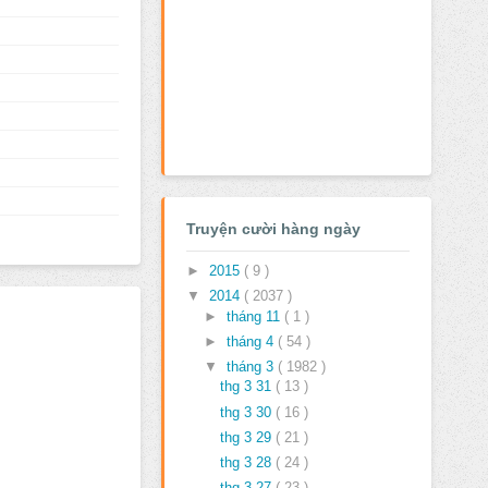
Truyện cười hàng ngày
►
2015
( 9 )
▼
2014
( 2037 )
►
tháng 11
( 1 )
►
tháng 4
( 54 )
▼
tháng 3
( 1982 )
thg 3 31
( 13 )
thg 3 30
( 16 )
thg 3 29
( 21 )
thg 3 28
( 24 )
thg 3 27
( 23 )