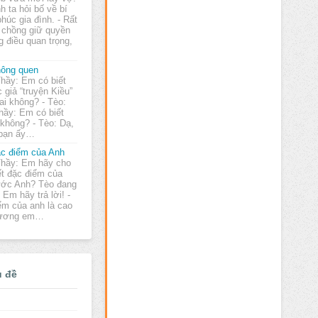
h ta hỏi bố về bí
húc gia đình. - Rất
 chồng giữ quyền
g điều quan trọng,
ông quen
Thầy: Em có biết
c giả “truyện Kiều”
 ai không? - Tèo:
Thầy: Em có biết
 không? - Tèo: Dạ,
 bạn ấy…
c điểm của Anh
Thầy: Em hãy cho
ết đặc điểm của
ớc Anh? Tèo đang
 Em hãy trả lời! -
ểm của anh là cao
thương em…
ủ đề