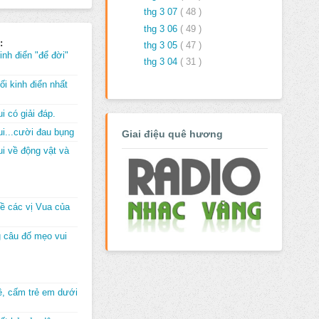
thg 3 07
( 48 )
thg 3 06
( 49 )
:
thg 3 05
( 47 )
inh điển "để đời"
thg 3 04
( 31 )
i kinh điển nhất
i có giải đáp.
i...cười đau bụng
Giai điệu quê hương
i về động vật và
về các vị Vua của
 câu đố mẹo vui
đê, cấm trẻ em dưới