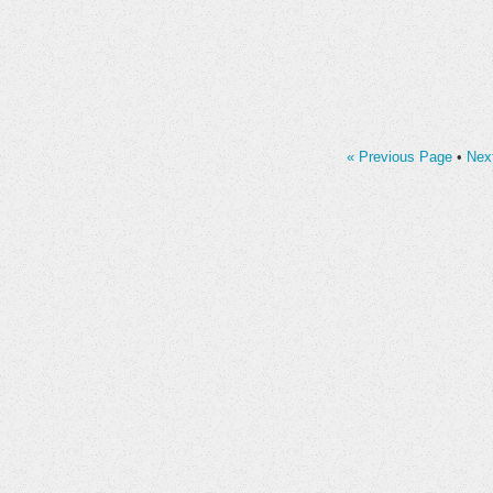
« Previous Page
•
Nex