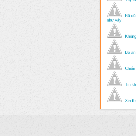
Bố cũ
như vậy
Không
Bỏ ăn
Chiến 
Tin k
Xin t