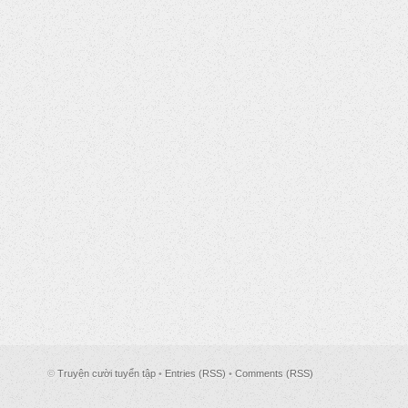
©
Truyện cười tuyển tập
•
Entries (RSS)
•
Comments (RSS)