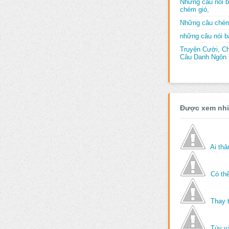
Những câu nói b
chém gió,
Những câu chém
những câu nói bấ
Truyện Cười, C
Câu Danh Ngôn B
Được xem nh
Ai th
Có thể
Thay 
Tùy v