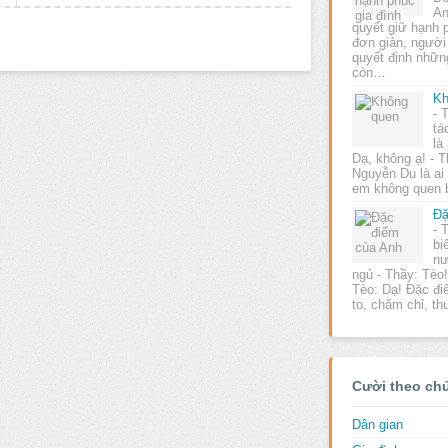
An
quyết giữ hạnh p
đơn giản, người
quyết định nhữn
còn…
Kh
- 
tá
là
Dạ, không ạ! - 
Nguyễn Du là ai
em không quen
Đặ
- 
bi
nư
ngủ - Thầy: Tèo!
Tèo: Dạ! Đặc đi
to, chăm chỉ, 
Cười theo ch
Dân gian