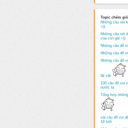
Topic chém gió
Những câu nói k
=))
Những câu nói dố
của con gái =))
Những câu đố vu
Những câu đố vu
Những câu đố vu
lặt vặt
100 câu đố vui 
nước ta
Tổng hợp những
vài câu đố vui 
18 tuổi