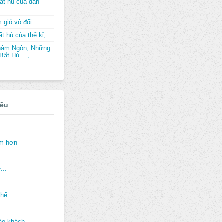
ất hủ của dân
 gió vô đối
t hủ của thế kỉ,
hâm Ngôn, Những
ất Hủ ...,
iều
ảm hơn
...
thế
ào khách