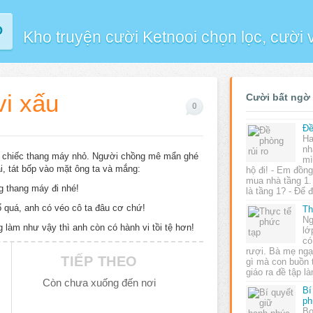
P
Kho truyện cười Ketnooi chọn lọc, cười
i xấu
Cười bất ngờ
0
Đề
Ha
nh
ng chiếc thang máy nhỏ. Người chồng mê mẩn ghé
mì
ại, tát bốp vào mặt ông ta và mắng:
hộ đi! - Em đồn
mua nhà tầng 1. 
ng thang máy đi nhé!
là tầng 1? - Để
ổ quá, anh có véo cô ta đâu cơ chứ!
Th
Ng
g làm như vậy thì anh còn có hành vi tồi tệ hơn!
lớ
có
rượi. Bà mẹ ngạ
TIẾP THEO
gì mà con buồn 
giáo ra đề tập 
Còn chưa xuống đến nơi
Bí
ph
Bo