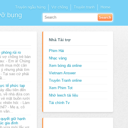
Truyện ngẫu hứng
Vợ chồng
Truyện tranh
Home
 vỡ bụng
Nhà Tài trợ
Phim Hài
 phòng rủi ro
i vợ chồng trẻ bàn
Nhạc vàng
au: - Em à! Chúng
nh mua một căn
Xem bóng đá online
g ý nhưng phải tìm
Vietnam Answer
- Tại sao cứ phải
 đề…
Truyên Tranh online
ực tế phức tạp
Xem Phim Tot
ày đầu tiên đến
p, về nhà đứa con
Nhờ leech tài liệu
 vẻ mặt buồn rười
c nhiên hỏi: - Làm
Tài chính Tv
thế? - Mẹ ạ, cô
làm văn…
 quyết giữ hạnh
úc gia đình
b vừa mới lấy vợ.