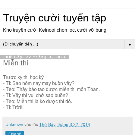
Truyện cười tuyển tập
Kho truyện cười Ketnooi chọn lọc, cười vỡ bụng
▼
Thứ Bảy, 22 tháng 3, 2014
Miễn thi
Trước kỳ thi học kỳ
- Tí: Sao hôm nay mày buồn vậy?
- Tèo: Thầy bảo tao được miễn thi môn Tóan.
- Tí: Vậy thì vui chớ sao buồn?
- Tèo: Miễn thi là ko được thi đó.
- Tí: Trời!!
Unknown
vào lúc
Thứ Bảy, tháng 3 22, 2014
Chia sẻ