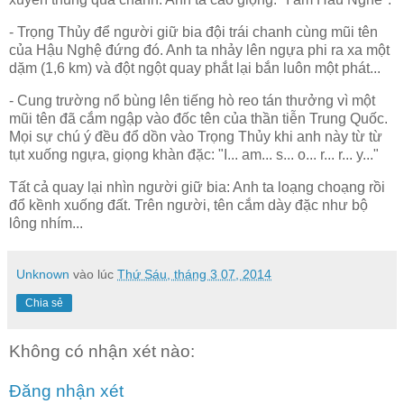
- Trọng Thủy để người giữ bia đội trái chanh cùng mũi tên
của Hậu Nghệ đứng đó. Anh ta nhảy lên ngựa phi ra xa một
dặm (1,6 km) và đột ngột quay phắt lại bắn luôn một phát...
- Cung trường nổ bùng lên tiếng hò reo tán thưởng vì một
mũi tên đã cắm ngập vào đốc tên của thần tiễn Trung Quốc.
Mọi sự chú ý đều đổ dồn vào Trọng Thủy khi anh này từ từ
tụt xuống ngựa, giọng khàn đặc: "I... am... s... o... r... r... y..."
Tất cả quay lại nhìn người giữ bia: Anh ta loạng choạng rồi
đổ kềnh xuống đất. Trên người, tên cắm dày đặc như bộ
lông nhím...
Unknown
vào lúc
Thứ Sáu, tháng 3 07, 2014
Chia sẻ
Không có nhận xét nào:
Đăng nhận xét