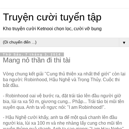
Truyện cười tuyển tập
Kho truyện cười Ketnooi chọn lọc, cười vỡ bụng
▼
Thứ Sáu, 7 tháng 3, 2014
Mang nỏ thần đi thi tài
Vòng chung kết giải "Cung thủ thiện xạ nhất thế giới" còn lại
ba người: Robinhood, Hậu Nghệ và Trọng Thủy. Cuộc thi
bắt đầu.
- Robinhood oai vệ bước ra, đặt trái táo lên đầu người giữ
bia, lùi ra xa 50 m, giương cung... Phập... Trái táo bị mũi tên
xuyên qua. Anh ta vỗ ngực nói: "I am Robinhood!".
- Hậu Nghệ cười khẩy, anh ta để một quả chanh lên đầu
người kia, lùi xa 100 m và nhẹ nhàng lẩy cung cho mũi tên
xuyên thủng quả chanh. Anh ta cao giọng: "I am Hau Nghe".